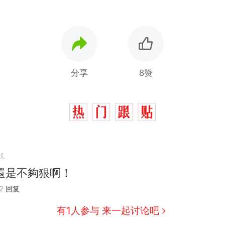
分享
8赞
机
還是不夠狠啊！
2
回复
有1人参与 来一起讨论吧