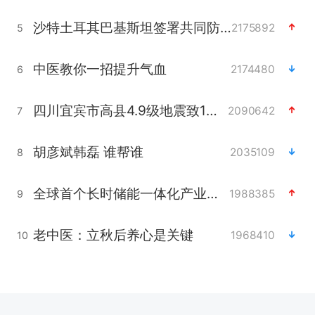
沙特土耳其巴基斯坦签署共同防务协议
2175892
5
中医教你一招提升气血
2174480
6
四川宜宾市高县4.9级地震致1人死亡
2090642
7
胡彦斌韩磊 谁帮谁
2035109
8
全球首个长时储能一体化产业园量产
1988385
9
老中医：立秋后养心是关键
1968410
10