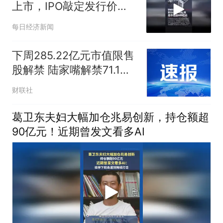
上市，IPO敲定发行价
150.8元/股，对应总市值
每日经济新闻
超600亿元
下周285.22亿元市值限售
股解禁 陆家嘴解禁71.1亿
元居首
财联社
葛卫东夫妇大幅加仓兆易创新，持仓额超
90亿元！近期曾发文看多AI