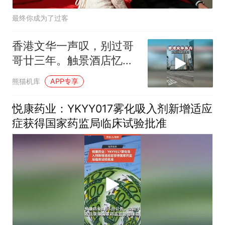
最终你成为了过客
香港文华一声叹，别过哥
哥廿三年。触景酒店忆芳
华世间再无张国荣
熊猫机库
APP专享
悦康药业：YKYY017雾化吸入剂新增适应
症获得国家药监局临床试验批准