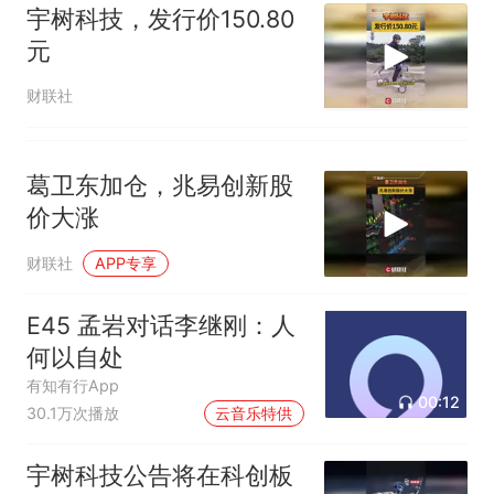
宇树科技，发行价150.80
元
财联社
葛卫东加仓，兆易创新股
价大涨
财联社
APP专享
E45 孟岩对话李继刚：人
何以自处
有知有行App
00:12
30.1万次播放
云音乐特供
宇树科技公告将在科创板