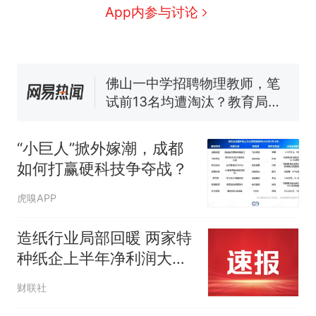
人生
费大厨“全国小炒肉大王”称
新
App内参与讨论
号，仅凭视频评出？中国烹饪
协会回应
笔试第一被第二名传话劝弃考
官方通报
佛山一中学招聘物理教师，笔
试前13名均遭淘汰？教育局：
已叫停招聘，成立调查组全面
台风"白海豚"中心附近最大风
核查
力已达15级 最新研判
“小巨人”掀外嫁潮，成都
享界G9车型预售价公布：
如何打赢硬科技争夺战？
43.98万起
那个在床头放菜刀的女孩，
热
虎嗅APP
因老师一句“跟我回家”改写了
人生
造纸行业局部回暖 两家特
种纸企上半年净利润大幅
增长|财报解读
财联社