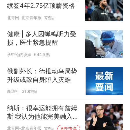
续签4年2.75亿顶薪资格
北青网-北京青年报
1跟贴
健康 | 多人因蝉鸣听力受
损，医生紧急提醒
学申论的谈妹
644跟贴
俄副外长：德推动乌局势
升级或致自身陷入灾难
新华社
310跟贴
纳斯：很幸运能拥有詹姆
斯 我认为他能完美融入球
队
北青网-北京青年报
1跟贴
APP专享