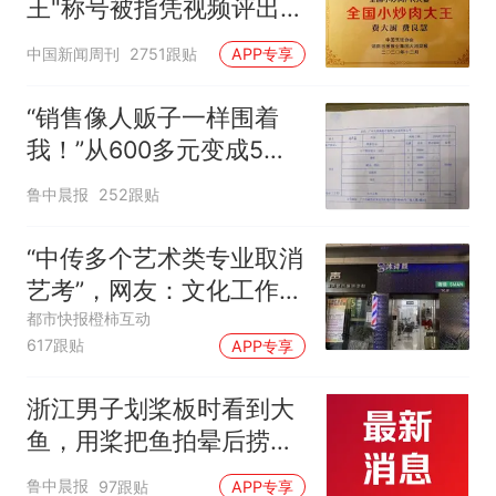
王"称号被指凭视频评出
官方回应
中国新闻周刊
2751跟贴
APP专享
“销售像人贩子一样围着
我！”从600多元变成5万
元，57岁保洁阿姨做医美
鲁中晨报
252跟贴
后眼睛肿到流泪、视物模
糊
“中传多个艺术类专业取消
艺考”，网友：文化工作者
一定要有文化，这句话的
都市快报橙柿互动
617跟贴
APP专享
含金量还在持续上升
浙江男子划桨板时看到大
鱼，用桨把鱼拍晕后捞
起；当事人：鱼重7斤6
鲁中晨报
97跟贴
APP专享