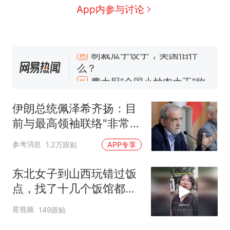
App内参与讨论
制裁瓜子饺子，美国怕什
热
么？
费大厨“全国小炒肉大王”称
新
号，仅凭视频评出？中国烹饪
协会回应
男子上山采菌偶然发现鸡枞菌
窝，原地守1天等它长大：挖了
伊朗总统佩泽希齐扬：目
140多朵
美国渔民钓获鲨鱼徒手将其拽
前与最高领袖联络"非常困
回大海 目击者直呼震惊 （视频
难"
来源：参考消息）
笔试第一被第二名传话劝弃考
参考消息
1.2万跟贴
APP专享
官方通报
惊艳！字都飘起来了 博主在田
东北女子到山西玩错过饭
间创作“悬浮字” 网友：真·裸眼
点，找了十几个饭馆都没
3D！
制裁瓜子饺子，美国怕什
热
开门：午休到几点
星视频
149跟贴
么？