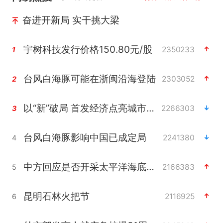
奋进开新局 实干挑大梁
宇树科技发行价格150.80元/股
2350233
1
台风白海豚可能在浙闽沿海登陆
2303052
2
以“新”破局 首发经济点亮城市消费活力
2266303
3
台风白海豚影响中国已成定局
2241380
4
中方回应是否开采太平洋海底稀土资源
2166383
5
昆明石林火把节
2116925
6