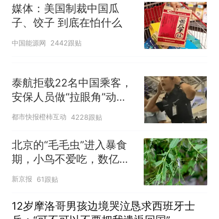
媒体：美国制裁中国瓜
子、饺子 到底在怕什么
中国能源网
2442跟贴
泰航拒载22名中国乘客，
安保人员做“拉眼角”动
作，泰国机场最新回应：
都市快报橙柿互动
4228跟贴
拒绝登机决定由航司作
出；亲历者：曾承诺免费
北京的“毛毛虫”进入暴食
改签但没兑现
期，小鸟不爱吃，数亿头
小蜂迎战
新京报
61跟贴
12岁摩洛哥男孩边境哭泣恳求西班牙士