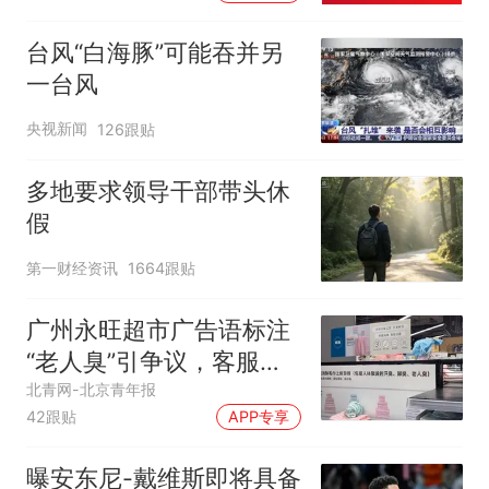
两，做成红烧辣子鱼块，
味道很好
台风“白海豚”可能吞并另
一台风
央视新闻
126跟贴
多地要求领导干部带头休
假
第一财经资讯
1664跟贴
广州永旺超市广告语标注
“老人臭”引争议，客服回
应
北青网-北京青年报
42跟贴
APP专享
曝安东尼-戴维斯即将具备