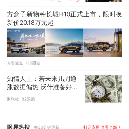
方盒子新物种长城H10正式上市，限时换
新价20.18万元起
齐鲁壹点
110跟贴
知情人士：若未来几周通
胀数据偏热 沃什准备好加
息
财联社
82跟贴
网易热搜
每30分钟更新
打开应用 查看全部