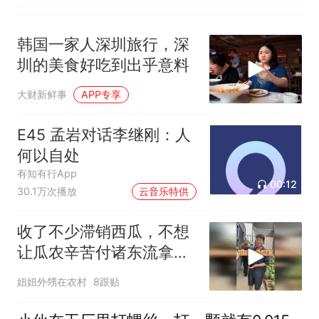
韩国一家人深圳旅行，深
圳的美食好吃到出乎意料
大财新鲜事
APP专享
E45 孟岩对话李继刚：人
何以自处
有知有行App
00:12
30.1万次播放
云音乐特供
收了不少滞销西瓜，不想
让瓜农辛苦付诸东流拿来
做西瓜酱豆。找了做酱豆
妞妞外甥在农村
8跟贴
的工厂，厂长也是个实在
人。也在大批量收瓜农的