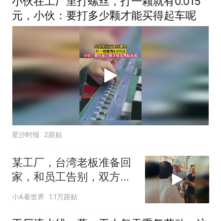
小伙在工厂里打螺丝，打一颗就有0.015
西瓜。原来大家都在
元，小伙：要打多少颗才能买得起车呢
星沙时报
2跟贴
某工厂，台湾老板准备回
家，和员工告别，双方依
依不舍
小A看世界
1.1万跟贴