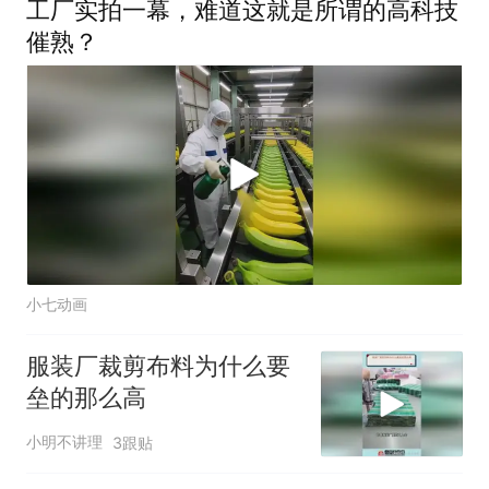
工厂实拍一幕，难道这就是所谓的高科技
催熟？
小七动画
服装厂裁剪布料为什么要
垒的那么高
小明不讲理
3跟贴