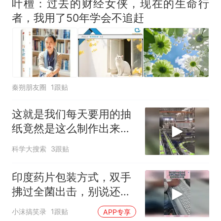
叶檀：过去的财经女侠，现在的生命行
那个在床头放菜刀的女孩，
热
者，我用了50年学会不追赶
因老师一句“跟我回家”改写了
人生
秦朔朋友圈
1跟贴
这就是我们每天要用的抽
纸竟然是这么制作出来的
原因
科学大搜索
3跟贴
印度药片包装方式，双手
拂过全菌出击，别说还挺
整齐的！
小沫搞笑录
1跟贴
APP专享