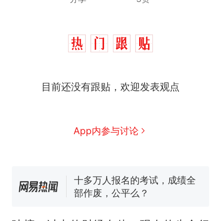
那个在床头放菜刀的女孩，
热
目前还没有跟贴，欢迎发表观点
因老师一句“跟我回家”改写了
人生
搬家报价570元，搬到楼下
新
交5060元才肯搬上楼！女子傻
眼了……
空调24小时开着反而更省电？
App内参与讨论
电力部门回应
佛山一中学招聘物理教师，笔
试前13名均遭淘汰？教育局：
已叫停招聘，成立调查组全面
十多万人报名的考试，成绩全
核查
部作废，公平么？
“不建议大家买深色蛋糕”上热
搜，网友：天塌了！