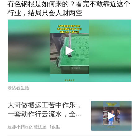
有色钢棍是如何来的？看完不敢靠近这个
行业，结局只会人财两空
老沾看生活
大哥做搬运工苦中作乐，
一套动作行云流水，全是
经验之谈！
逗趣小精灵的魔法屋
1跟贴