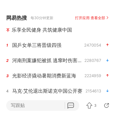
网易热搜
每30分钟更新
打开应用 查看全部
乐享全民健身 共筑健康中国
国乒女单三将晋级四强
2470054
1
河南刑案嫌犯被抓 逃窜时伤害多人
2280767
2
光影经济撬动暑期消费新蓝海
2224959
3
马克·艾伦退出斯诺克中国公开赛
2154613
4
写跟贴
新疆优化调整景区内自驾服务费
3
2102997
5