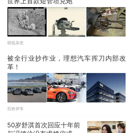
世界上首款短管坦克炮
胡侃杂史
被全行业抄作业，理想汽车挥刀内部改
革！
百姓评车
50岁舒淇首次回应十年前