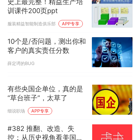
史上最完整！精益生产培
训课件200页ppt
服装精益智能制造俱乐部
APP专享
10个是/否问题，测出你和
客户的真实责任分数
薛定谔的BUG
有些央国企单位，真的是
“草台班子”，太草了
细说职场
APP专享
#382 推翻、改造、失
控：从历史视角看美国的