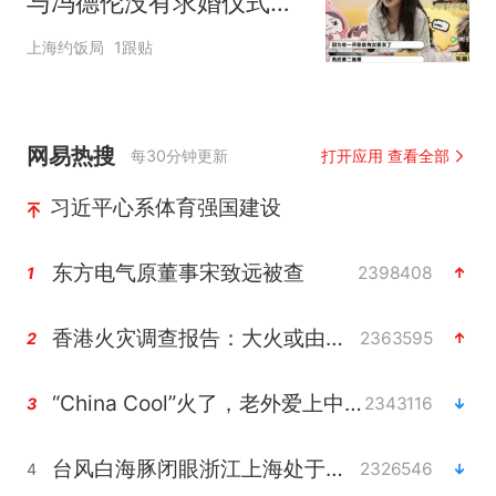
与冯德伦没有求婚仪式：
两人从多年朋友变成爱
上海约饭局
1跟贴
人，他每一任女朋友我都
很熟；对仪式完全没惊喜
网易热搜
每30分钟更新
打开应用 查看全部
习近平心系体育强国建设
东方电气原董事宋致远被查
2398408
1
香港火灾调查报告：大火或由烟头引起
2363595
2
“China Cool”火了，老外爱上中国避暑游
2343116
3
台风白海豚闭眼浙江上海处于危险半圆
2326546
4