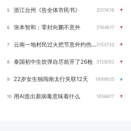
浙江台州《告全体市民书》
2217478
5
张本智和：零封向鹏不意外
2164617
6
云南一地村民过火把节意外灼伤16人
2153732
7
泰国初中生饮弹自尽前开了26枪
2125052
8
22岁女生独闯南太行失联12天
1999935
9
用AI造出新病毒意味着什么
1958417
10