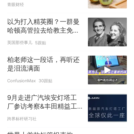
坑了？
青眼财经
以为打入精英圈？一群曼
哈顿高管拉去给教主免费
刷墙，真·被卖了还帮人数
英国那些事儿
5跟贴
钱
柏老师这一段话，再听还
是泪流满面
ConfusionMax
30跟贴
9月走进广汽埃安灯塔工
厂参访考察&丰田精益工
厂参观游学公开课
跨界标杆研习社