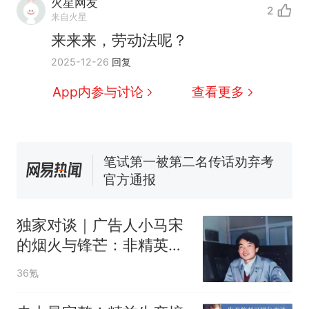
火星网友
人生
2
费大厨“全国小炒肉大王”称
新
来自火星
号，仅凭视频评出？中国烹饪
来来来，劳动法呢？
协会回应
台风"白海豚"中心附近最大风
2025-12-26
回复
力已达15级 最新研判
佛山一中学招聘物理教师，笔
App内参与讨论
查看更多
试前13名均遭淘汰？教育局：
已叫停招聘，成立调查组全面
笔试第一被第二名传话劝弃考
核查
官方通报
享界G9车型预售价公布：
43.98万起
那个在床头放菜刀的女孩，
热
因老师一句“跟我回家”改写了
独家对谈｜广告人小马宋
人生
的烟火与锋芒：非精英们
的精英生存指南
36氪