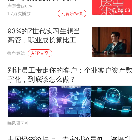
中东介入和事与愿违
声东击西etw
00:03
1.7万次播放
云音乐特供
93%的Z世代实习生想当
高管，职业成长竟比工作
生活平衡更重要
摸鱼算法
APP专享
别让员工带走你的客户：企业客户资产数
字化，到底该怎么做？
晚风研习社
中国经济论坛上，专家讨论最低工资提升