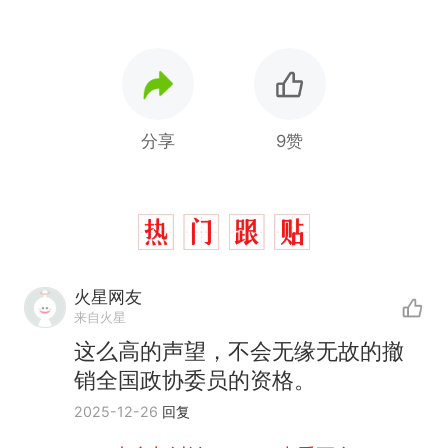
分享
9赞
制裁瓜子饺子，美国怕什
热
么？
火星网友
费大厨“全国小炒肉大王”称
新
来自火星
号，仅凭视频评出？中国烹饪
这么高的声望，不会无缘无故的撤
协会回应
男子上山采菌偶然发现鸡枞菌
销全国政协委员的资格。
窝，原地守1天等它长大：挖了
140多朵
美国渔民钓获鲨鱼徒手将其拽
2025-12-26
回复
回大海 目击者直呼震惊 （视频