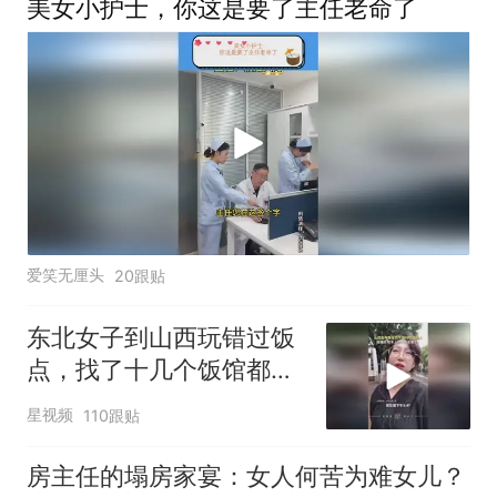
美女小护士，你这是要了主任老命了
爱笑无厘头
20跟贴
东北女子到山西玩错过饭
点，找了十几个饭馆都没
开门：午休到几点
星视频
110跟贴
房主任的塌房家宴：女人何苦为难女儿？