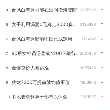
台风白海豚可能在浙闽沿海登陆
2165962
4
女子利用漏洞0元薅走3000多件家电
2139698
5
台风白海豚影响中国已成定局
2124142
6
80后女柜员逆袭成4200亿银行副行长
2007450
7
金饰克价大幅跳涨
1955936
8
狄龙7300万提前续约值不值
1860973
9
多地要求领导干部带头休假
1831397
10