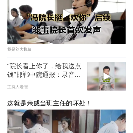
我是刘大悦le
“院长看上你了，给我送点
钱”邯郸中院通报：录音属
实
主持人老崔
这就是亲戚当班主任的坏处！