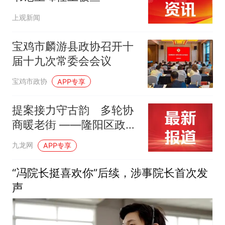
上观新闻
宝鸡市麟游县政协召开十
届十九次常委会会议
宝鸡市政协
APP专享
提案接力守古韵 多轮协
商暖老街 ——隆阳区政协
通过“提案+院坝协商”助仁
九龙网
APP专享
寿门街区蝶变
“冯院长挺喜欢你”后续，涉事院长首次发
声