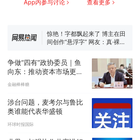
App内参与讨论
查看更多
来源：参考消息）
笔试第一被第二名传话劝弃考
官方通报
惊艳！字都飘起来了 博主在田
间创作“悬浮字” 网友：真·裸眼
3D！
制裁瓜子饺子，美国怕什
热
么？
争做“四有”政协委员｜鱼
向东：推动资本市场更好
发挥功能作用
金融棒棒糖
涉台问题，麦考尔与鲁比
奥谁能代表华盛顿
环球时报国际