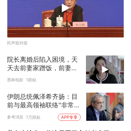
民声面对面
院长离婚后陷入困境，天
天去前妻家蹭饭，前妻反
应超逗趣
墨林电影
1跟贴
伊朗总统佩泽希齐扬：目
前与最高领袖联络"非常困
难"
参考消息
1万跟贴
APP专享