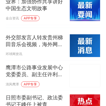
业界：加强协作共享讲好
中国生态文明故事
金台资讯
APP专享
外交部发言人转发贵州梯
田音乐会视频，海外网友
赞叹
环球网资讯
鹰潭市公路事业发展中心
党委委员、副主任许利华
接受纪律审查和监察调查
清风鹰潭
APP专享
日照市委副书记、政法委
书记王峰任上被查