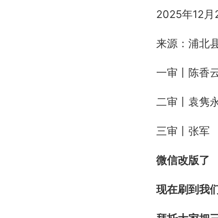
2025年12月
来源：浦北
一审丨陈香
二审丨袁隽
三审丨张军
微
信改版了
现在刷到我