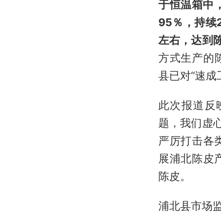
于恒温箱中
95％，持续
左右，达到
方式生产的陈
县已对“速成
此次报道反
题，我们虚
严厉打击各
展浦北陈皮
陈皮。
浦北县市场