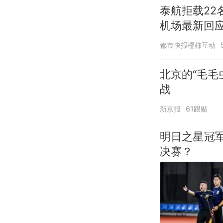
泰航拒载22
机场最新回
诺免费改签
都市快报橙柿互动
北京的“毛毛
战
新京报
61跟贴
明日之星冠
决赛？