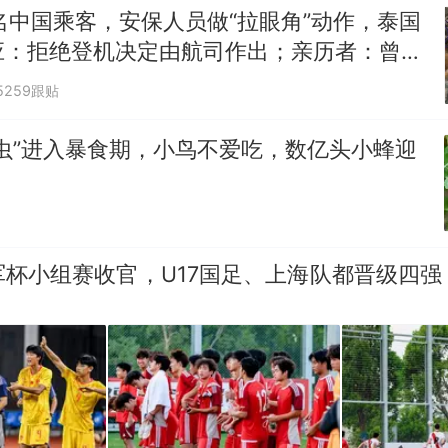
名中国乘客，安保人员做“拉眼角”动作，泰国
应：拒绝登机决定由航司作出；亲历者：曾承
但没兑现
5259跟贴
虫”进入暴食期，小鸟不爱吃，数亿头小蜂迎
军杯小组赛收官，U17国足、上海队都晋级四强