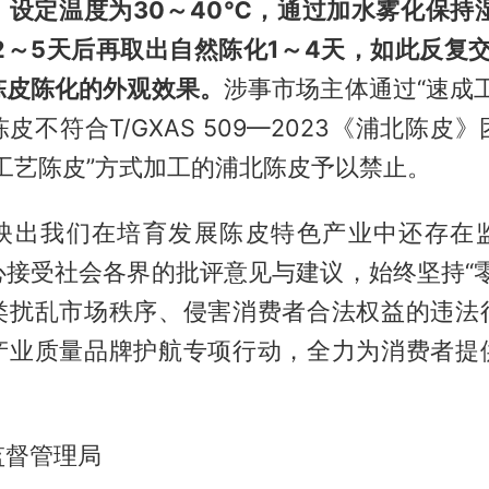
，设定温度为30～40℃，通过加水雾化保持湿
2～5天后再取出自然陈化1～4天，如此反复
陈皮陈化的外观效果。
涉事市场主体通过“速成
皮不符合T/GXAS 509—2023《浦北陈皮
工艺陈皮”方式加工的浦北陈皮予以禁止。
映出我们在培育发展陈皮特色产业中还存在
心接受社会各界的批评意见与建议，始终坚持“零
类扰乱市场秩序、侵害消费者合法权益的违法
产业质量品牌护航专项行动，全力为消费者提
监督管理局