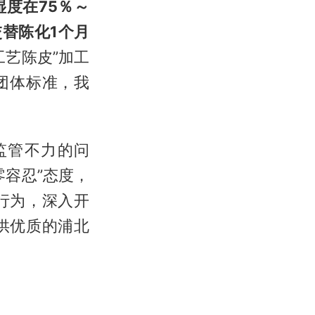
度在75％～
交替陈化1个月
工艺陈皮”加工
》团体标准，我
监管不力的问
容忍”态度，
行为，深入开
供优质的浦北