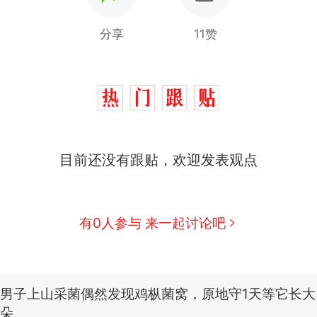
分享
11赞
目前还没有跟贴，欢迎发表观点
制裁瓜子饺子，美国怕什么？
热
有0人参与 来一起讨论吧
那个在床头放菜刀的女孩，因老师一句“跟我回家”
新
费大厨“全国小炒肉大王”称号，仅凭视频评出？中国
男子上山采菌偶然发现鸡枞菌窝，原地守1天等它长大：
朵