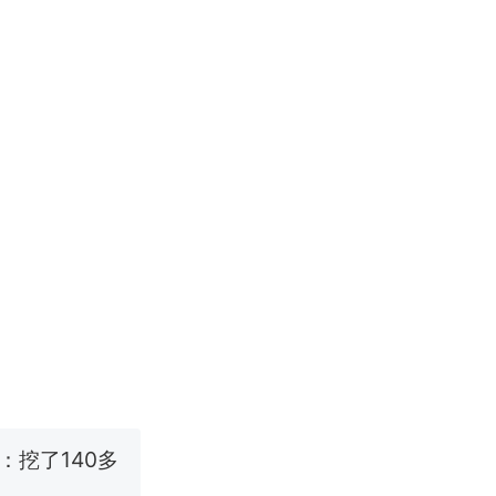
改写了人生
烹饪协会回应
挖了140多