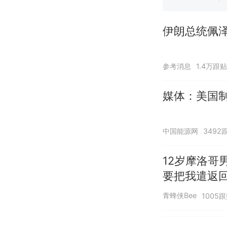
伊朗总统佩泽
参考消息
1.4万跟贴
媒体：美国
中国能源网
3492
12岁摩洛哥
要把我遣返回
青蜂侠Bee
1005