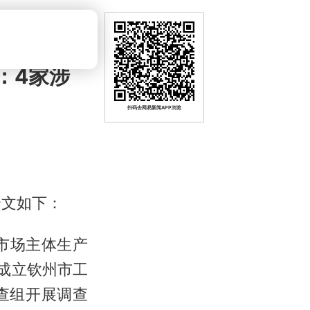
：4家涉
扫码去网易新闻APP浏览
全文如下：
市场主体生产
成立钦州市工
查组开展调查