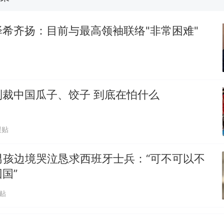
美国渔民钓获鲨鱼徒手将其拽回大海 目击者直呼震惊
参考消息）
希齐扬：目前与最高领袖联络"非常困难"
笔试第一被第二名传话劝弃考 官方通报
制裁瓜子饺子，美国怕什么？
热
制裁中国瓜子、饺子 到底在怕什么
跟贴
男孩边境哭泣恳求西班牙士兵：“可不可以不
国”
跟贴