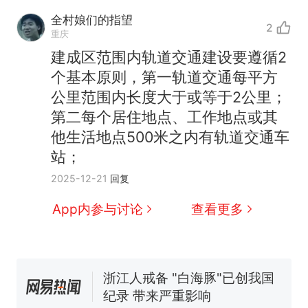
全村娘们的指望
2
重庆
建成区范围内轨道交通建设要遵循2
个基本原则，第一轨道交通每平方
公里范围内长度大于或等于2公里；
第二每个居住地点、工作地点或其
他生活地点500米之内有轨道交通车
站；
十多万人报名的考试，成绩
热
2025-12-21
回复
全部作废，公平么？
全球唯一没有法定首都的国
新
App内参与讨论
查看更多
家，刚改国名，总统就邀请中
国大使骑行绕了几乎整个国境
5万的小车卖不动，40万以上
线一圈，还曾两次到中国寻根
的抢着买
浙江人戒备 "白海豚"已创我国
纪录 带来严重影响