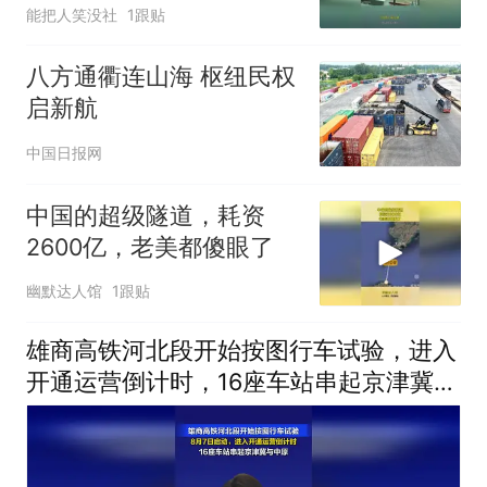
尘莫及
能把人笑没社
1跟贴
八方通衢连山海 枢纽民权
启新航
中国日报网
中国的超级隧道，耗资
2600亿，老美都傻眼了
幽默达人馆
1跟贴
雄商高铁河北段开始按图行车试验，进入
开通运营倒计时，16座车站串起京津冀与
中原