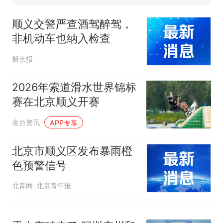
视频丨只要一枚命中就能让航
母瘫痪 轰-6J实力有多强？
顺义交警严查酒驾醉驾，
大雨将至一家老小6分钟抢收完
非机动车也纳入检查
1千斤稻谷
十多万人报名的考试，成绩
热
新京报
全部作废，公平么？
2026年索道滑水世界锦标
赛在北京顺义开赛
金台资讯
APP专享
北京市顺义区发布暴雨橙
色预警信号
北青网-北京青年报