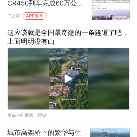
CR450列车完成60万公里
运用考核
IT之家
APP专享
这应该就是全国最奇葩的一条隧道了吧，
上面明明没有山
夜猫户外军武
1跟贴
城市高架桥下的繁华与生