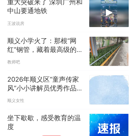
重大突破来了 深圳广州和
中山要通地铁
王波说房
顺义小学火了：那根“网
红”钢管，藏着最高级的教
育智慧
教师吧
2026年顺义区“童声传家
风”小小讲解员优秀作品展
示（九）
顺义女性
坐下歇歇，感受教育的温
度