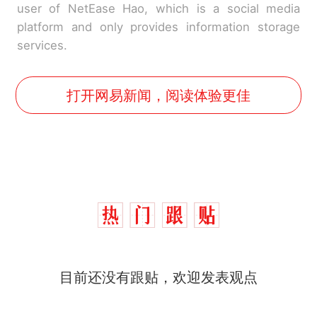
user of NetEase Hao, which is a social media
platform and only provides information storage
services.
打开网易新闻，阅读体验更佳
目前还没有跟贴，欢迎发表观点