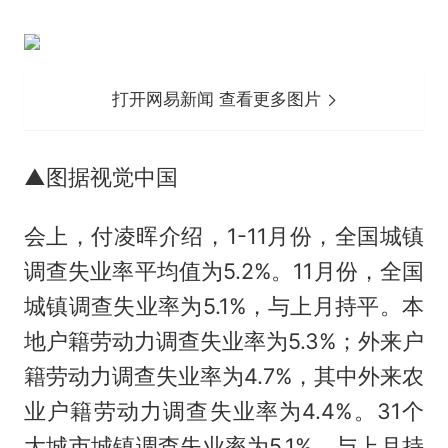
打开网易新闻 查看更多图片
▲图据视觉中国
会上，付凌晖介绍，1-11月份，全国城镇
调查失业率平均值为5.2%。11月份，全国
城镇调查失业率为5.1%，与上月持平。本
地户籍劳动力调查失业率为5.3%；外来户
籍劳动力调查失业率为4.7%，其中外来农
业户籍劳动力调查失业率为4.4%。31个
大城市城镇调查失业率为5.1%，与上月持