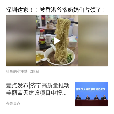
深圳这家！！被香港爷爷奶奶们占领了！
摸鱼的小潘攀
2跟贴
壹点发布|济宁高质量推动
美丽蓝天建设项目申报工
作
齐鲁壹点