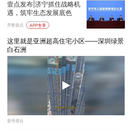
壹点发布|济宁抓住战略机
遇，筑牢生态发展底色
齐鲁壹点
APP专享
这里就是亚洲超高住宅小区——深圳绿景
白石洲
壹号塔台