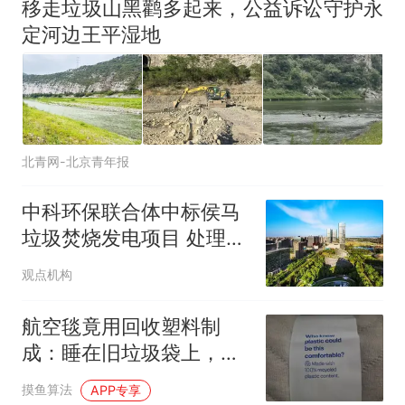
移走垃圾山黑鹳多起来，公益诉讼守护永
定河边王平湿地
北青网-北京青年报
中科环保联合体中标侯马
垃圾焚烧发电项目 处理单
价131元/吨
观点机构
航空毯竟用回收塑料制
成：睡在旧垃圾袋上，你
怎么看？
摸鱼算法
APP专享