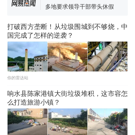
多地要求领导干部带头休假
制裁瓜子饺子，美国怕什
热
么？
打破西方垄断！从垃圾围城到不够烧，中
国完成了怎样的逆袭？
你的雷达站
响水县陈家港镇大街垃圾堆积，这市容怎
么打造旅游小镇？