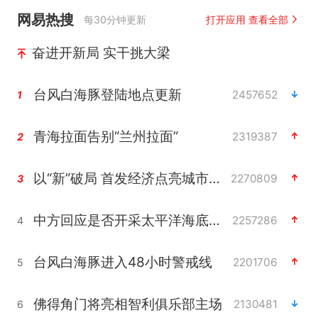
网易热搜
每30分钟更新
打开应用 查看全部
奋进开新局 实干挑大梁
台风白海豚登陆地点更新
2457652
1
青海拉面告别“兰州拉面”
2319387
2
以“新”破局 首发经济点亮城市消费活力
2270809
3
中方回应是否开采太平洋海底稀土资源
2257286
4
台风白海豚进入48小时警戒线
2201706
5
佛得角门将亮相智利俱乐部主场
2130481
6