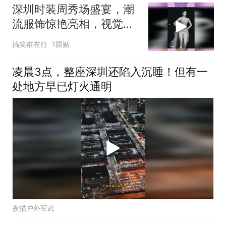
深圳时装周秀场盛宴，潮
流服饰惊艳亮相，视觉冲
击不容错过
搞笑谁在行
1跟贴
凌晨3点，整座深圳还陷入沉睡！但有一
处地方早已灯火通明
夜猫户外军武