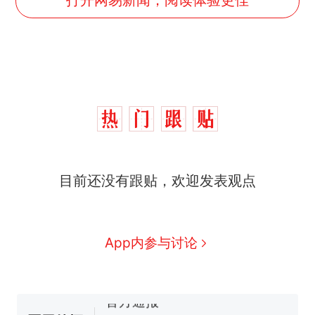
制裁瓜子饺子，美国怕什
热
么？
费大厨“全国小炒肉大王”称
新
目前还没有跟贴，欢迎发表观点
号，仅凭视频评出？中国烹饪
协会回应
男子上山采菌偶然发现鸡枞菌
窝，原地守1天等它长大：挖了
140多朵
美国渔民钓获鲨鱼徒手将其拽
App内参与讨论
回大海 目击者直呼震惊 （视频
来源：参考消息）
笔试第一被第二名传话劝弃考
官方通报