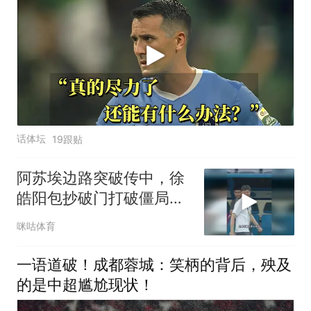
话体坛
19跟贴
阿苏埃边路突破传中，徐
皓阳包抄破门打破僵局，
上海申花1比0领先青岛海
咪咕体育
牛
一语道破！成都蓉城：笑柄的背后，殃及
的是中超尴尬现状！