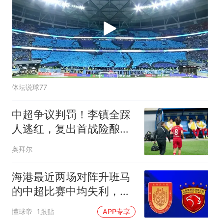
体坛说球77
中超争议判罚！李镇全踩
人逃红，复出首战险酿大
祸，海港全队不满
奥拜尔
海港最近两场对阵升班马
的中超比赛中均失利，但
此前曾取过13连胜
懂球帝
1跟贴
APP专享