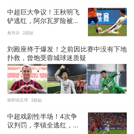
中超巨大争议！王秋明飞
铲逃红，阿尔瓦罗险被
废，媒体人开炮
奥拜尔
2跟贴
刘殿座终于爆发！之前因比赛中没有下地
扑救，曾饱受蓉城球迷质疑
振刚说足球
3跟贴
中超戏剧性半场！4次争
议判罚，李镇全逃红，恩
加德乌压哨绝平