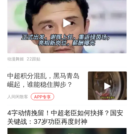
动漫舞姬
22跟贴
中超积分混乱，黑马青岛
崛起，谁能稳住脚步？
人间闲散客
APP专享
4字动情挽留！中超老臣如何抉择？国安
关键战：37岁功臣再度封神