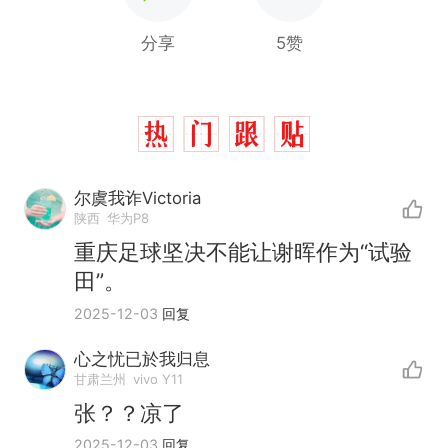
分享
5赞
尔虞我诈Victoria
陕西
华为P8
重庆足球坚决不能让谢晖作为“试验
田”。
2025-12-03
回复
心之忧已於我归息
十多万人报名的考试，成绩
热
甘肃兰州
vivo Y11
全部作废，公平么？
张？？凉了
全球唯一没有法定首都的国
新
2025-12-03
回复