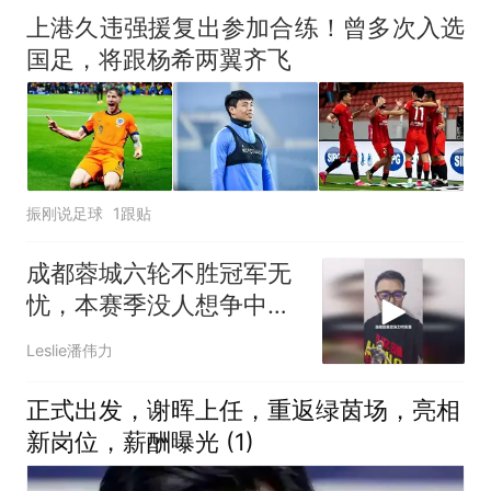
上港久违强援复出参加合练！曾多次入选
国足，将跟杨希两翼齐飞
振刚说足球
1跟贴
成都蓉城六轮不胜冠军无
忧，本赛季没人想争中超
亚军？
Leslie潘伟力
正式出发，谢晖上任，重返绿茵场，亮相
新岗位，薪酬曝光 (1)