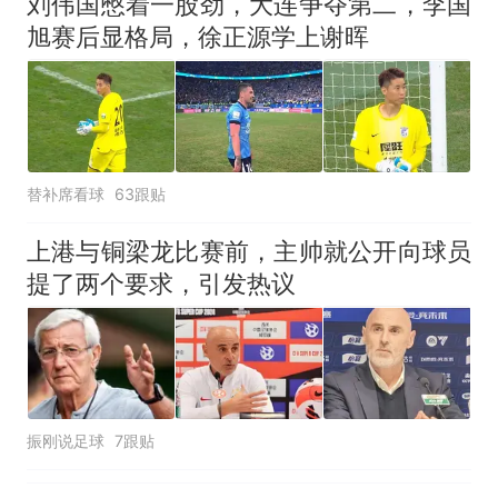
刘伟国憋着一股劲，大连争夺第二，李国
旭赛后显格局，徐正源学上谢晖
替补席看球
63跟贴
上港与铜梁龙比赛前，主帅就公开向球员
提了两个要求，引发热议
振刚说足球
7跟贴