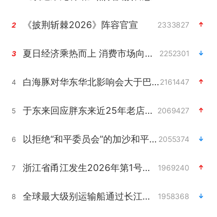
《披荆斩棘2026》阵容官宣
2333827
2
夏日经济乘热而上 消费市场向新而行
2252301
3
白海豚对华东华北影响会大于巴威
2161447
4
于东来回应胖东来近25年老店年底关闭
2069427
5
以拒绝“和平委员会”的加沙和平计划
2055374
6
浙江省甬江发生2026年第1号洪水
1969240
7
全球最大级别运输船通过长江大桥
1958368
8