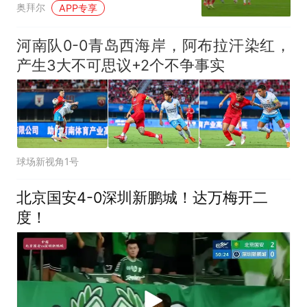
奥拜尔
APP专享
河南队0-0青岛西海岸，阿布拉汗染红，
产生3大不可思议+2个不争事实
球场新视角1号
北京国安4-0深圳新鹏城！达万梅开二
度！