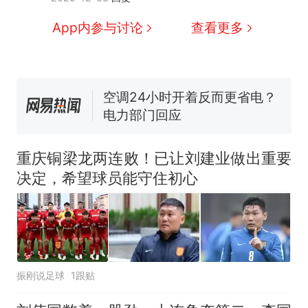
家，刚改国名，总统就邀请中
国大使骑行绕了几乎整个国境
搬家报价570元，搬到楼下交
App内参与讨论
查看更多
线一圈，还曾两次到中国寻根
5060元才肯搬上楼！女子傻眼
了……
视频丨只要一枚命中就能让航
母瘫痪 轰-6J实力有多强？
空调24小时开着反而更省电？
电力部门回应
5万的小车卖不动，40万以上
的抢着买
重庆铜梁龙两连败！已让刘建业做出重要
十多万人报名的考试，成绩
热
决定，希望球员能守住初心
全部作废，公平么？
振刚说足球
1跟贴