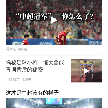
话体坛
4跟贴
揭秘足球小将：恒大鲁能
青训背后的秘密
一缕阳光f
3跟贴
这才是中超该有的样子