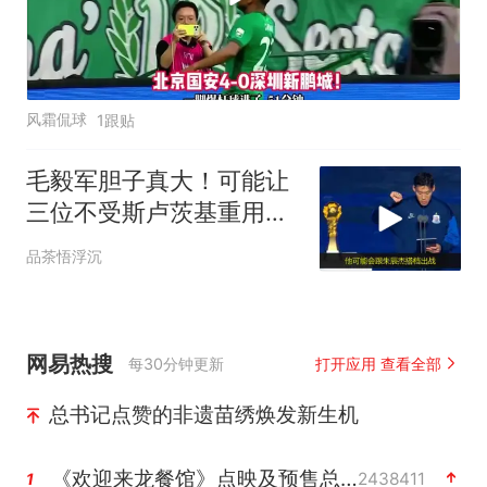
风霜侃球
1跟贴
毛毅军胆子真大！可能让
三位不受斯卢茨基重用的
球员，本轮出战
品茶悟浮沉
网易热搜
每30分钟更新
打开应用 查看全部
总书记点赞的非遗苗绣焕发新生机
《欢迎来龙餐馆》点映及预售总票房破亿
2438411
1