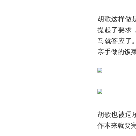
胡歌这样做
提起了要求
马就答应了
亲手做的饭菜
胡歌也被逗
作本来就要