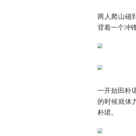
两人爬山碰
背着一个冲
一开始田朴
的时候就体
朴珺。