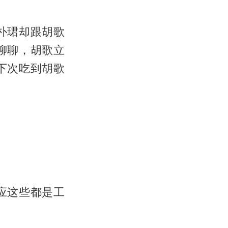
朴珺却跟胡歌
聊聊，胡歌立
下次吃到胡歌
应这些都是工