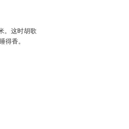
米。这时胡歌
睡得香。