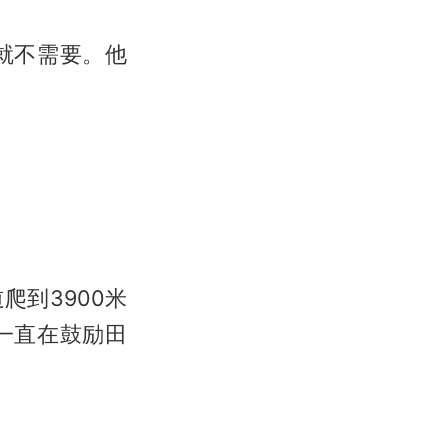
就不需要。他
到3900米
一直在鼓励田