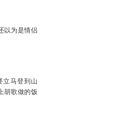
还以为是情侣
要立马登到山
上胡歌做的饭