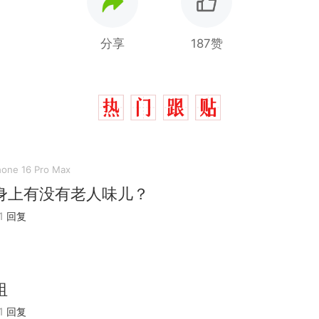
分享
187赞
hone 16 Pro Max
身上有没有老人味儿？
1
回复
祖
那个在床头放菜刀的女孩，因老师一句“跟我回家”
热
1
回复