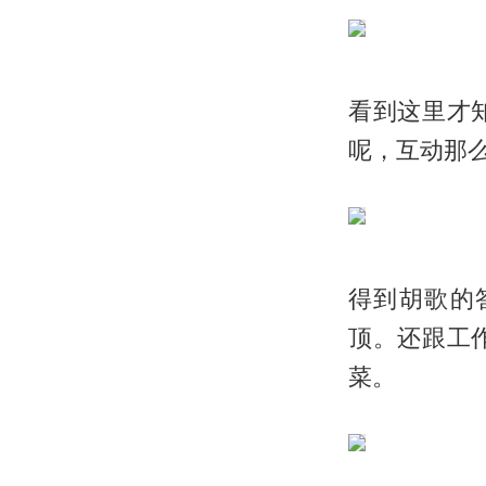
看到这里才
呢，互动那
得到胡歌的
顶。还跟工
菜。