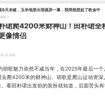
朴珺爬4200米财神山！田朴珺全
更像情侣
14:18
·河南
的胡歌魅力依然不减当年，在2025年最后一
珺
去爬4200米的财神山。胡歌是爬山运动资
白。看田朴珺出发前的装扮就知道，后面苦头有