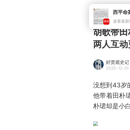
胡歌带田
两人互动
好贤观史记
2025-12-01 
没想到43岁
他带着
田朴
朴珺却是小