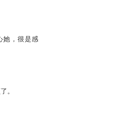
心她，很是感
顶了。