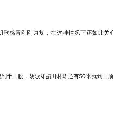
胡歌感冒刚刚康复，在这种情况下还如此关
爬到半山腰，胡歌却骗田朴珺还有50米就到山