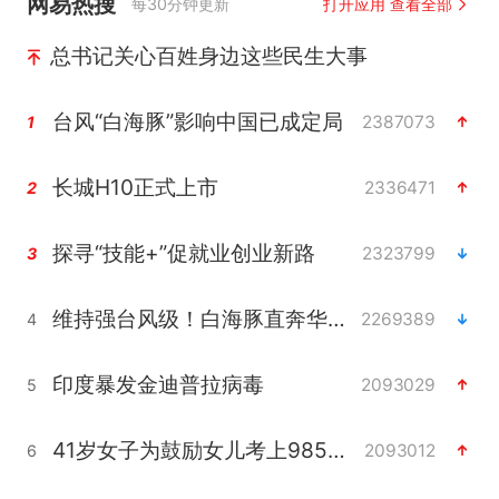
网易热搜
每30分钟更新
打开应用 查看全部
总书记关心百姓身边这些民生大事
台风“白海豚”影响中国已成定局
2387073
1
长城H10正式上市
2336471
2
探寻“技能+”促就业创业新路
2323799
3
维持强台风级！白海豚直奔华东沿海
2269389
4
印度暴发金迪普拉病毒
2093029
5
41岁女子为鼓励女儿考上985研究生
2093012
6