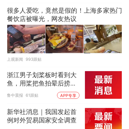
很多人爱吃，竟然是假的！上海多家热门
餐饮店被曝光，网友热议
上观新闻
993跟贴
浙江男子划桨板时看到大
鱼，用桨把鱼拍晕后捞
起；当事人：鱼重7斤6
鲁中晨报
61跟贴
APP专享
两，做成红烧辣子鱼块，
味道很好
新华社消息｜我国发起首
例对外贸易国家安全调查