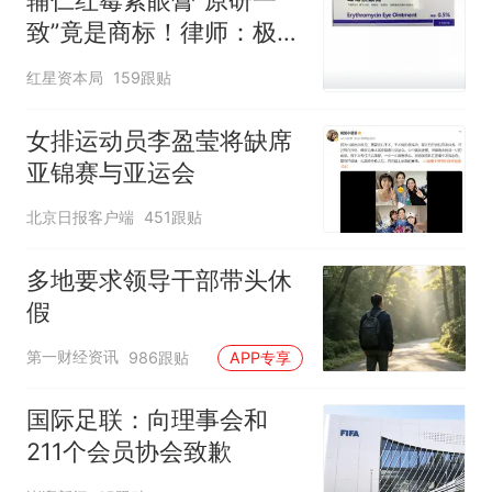
辅仁红霉素眼膏“原研一
致”竟是商标！律师：极易
误导消费者，不妥
红星资本局
159跟贴
女排运动员李盈莹将缺席
亚锦赛与亚运会
北京日报客户端
451跟贴
多地要求领导干部带头休
假
第一财经资讯
986跟贴
APP专享
国际足联：向理事会和
211个会员协会致歉