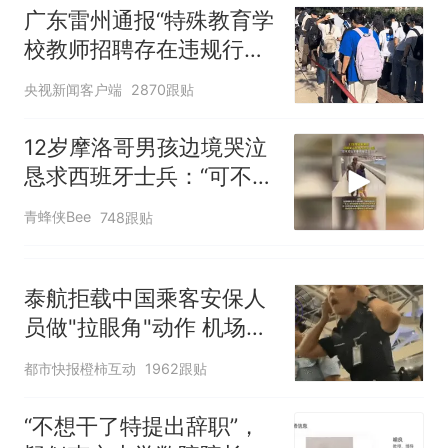
广东雷州通报“特殊教育学
任院长一职，不清楚辞职信来
校教师招聘存在违规行
源；曾用手绘图做头像
为”：已启动问责程序 副
央视新闻客户端
2870跟贴
校长被停职
12岁摩洛哥男孩边境哭泣
恳求西班牙士兵：“可不可
以不要把我遣返回国”
青蜂侠Bee
748跟贴
泰航拒载中国乘客安保人
员做"拉眼角"动作 机场再
回应
都市快报橙柿互动
1962跟贴
“不想干了特提出辞职”，