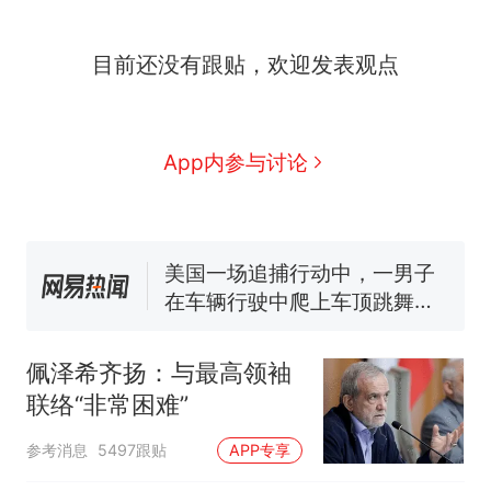
目前还没有跟贴，欢迎发表观点
“不想干了特提出辞职”，疑
热
似南京大学数院院长辞职信流
传，院方回应：喻良教授已卸
费大厨“全国小炒肉大王”称
新
App内参与讨论
任院长一职，不清楚辞职信来
号，仅凭视频评出？中国烹饪
源；曾用手绘图做头像
协会回应
男子上山采菌偶然发现鸡枞菌
窝，原地守1天等它长大：挖了
140多朵
美国一场追捕行动中，一男子
在车辆行驶中爬上车顶跳舞。
（新京报）
美国渔民钓获鲨鱼徒手将其拽
回大海 目击者直呼震惊 （视频
来源：参考消息）
佩泽希齐扬：与最高领袖
笔试第一被第二名传话劝弃考
官方通报
联络“非常困难”
“不想干了特提出辞职”，疑
热
参考消息
5497跟贴
APP专享
似南京大学数院院长辞职信流
传，院方回应：喻良教授已卸