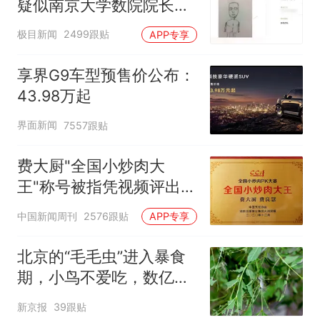
疑似南京大学数院院长辞
职信流传，院方回应：喻
极目新闻
2499跟贴
APP专享
良教授已卸任院长一职，
不清楚辞职信来源；曾用
享界G9车型预售价公布：
手绘图做头像
43.98万起
界面新闻
7557跟贴
费大厨"全国小炒肉大
王"称号被指凭视频评出
官方回应
中国新闻周刊
2576跟贴
APP专享
北京的“毛毛虫”进入暴食
期，小鸟不爱吃，数亿头
小蜂迎战
新京报
39跟贴