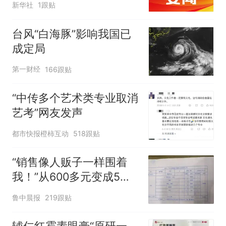
新华社
1跟贴
台风“白海豚”影响我国已
成定局
第一财经
166跟贴
“中传多个艺术类专业取消
艺考”网友发声
都市快报橙柿互动
518跟贴
“销售像人贩子一样围着
我！”从600多元变成5万
元，57岁保洁阿姨做医美
鲁中晨报
219跟贴
后眼睛肿到流泪、视物模
糊