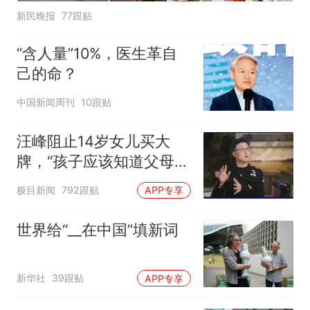
新民晚报
77跟贴
“含人量”10%，医生革自
己的命？
中国新闻周刊
10跟贴
汪峰阻止14岁女儿买大
牌，“孩子应该知道父母的
不易”，称自己买衣服80%
极目新闻
792跟贴
APP专享
都在淘宝
世界给“__在中国”填新词
新华社
39跟贴
APP专享