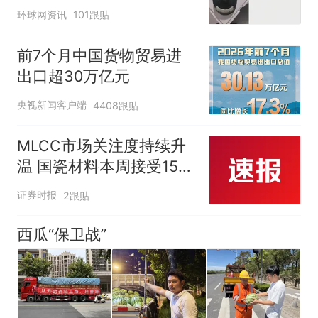
环球网资讯
101跟贴
前7个月中国货物贸易进
出口超30万亿元
央视新闻客户端
4408跟贴
MLCC市场关注度持续升
温 国瓷材料本周接受152
家机构调研
证券时报
2跟贴
西瓜“保卫战”