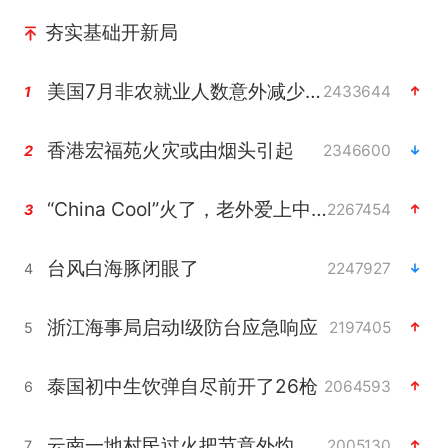
夯实基础开新局
美国7月非农就业人数意外减少2.3万人
2433644
1
香港宏福苑火灾或由烟头引起
2346600
2
“China Cool”火了，老外爱上中国避暑游
2267454
3
台风白海豚闭眼了
2247927
4
浙江海事局启动Ⅰ级防台应急响应
2197405
5
泰国初中生饮弹自尽前开了26枪
2064593
6
云南一地村民过火把节意外灼伤16人
2005130
7