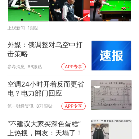
上观新闻
1跟贴
外媒：俄调整对乌空中打
击策略
参考消息
66跟贴
APP专享
空调24小时开着反而更省
电？电力部门回应
第一财经资讯
871跟贴
APP专享
“不建议大家买深色蛋糕”
上热搜，网友：天塌了！