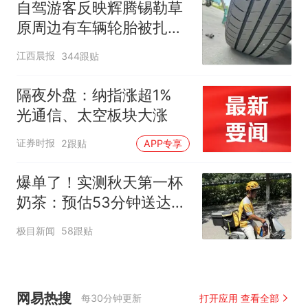
自驾游客反映辉腾锡勒草
原周边有车辆轮胎被扎，
修理店铺换胎价格高达千
江西晨报
344跟贴
元，官方发布情况通报
隔夜外盘：纳指涨超1%
光通信、太空板块大涨
证券时报
2跟贴
APP专享
爆单了！实测秋天第一杯
奶茶：预估53分钟送达，
实际耗时92分钟
极目新闻
58跟贴
网易热搜
每30分钟更新
打开应用 查看全部