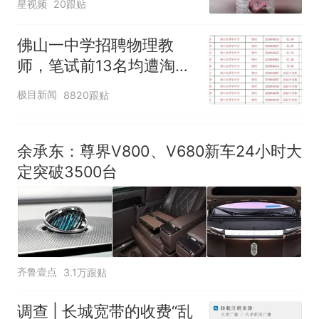
星视频
20跟贴
佛山一中学招聘物理教
师，笔试前13名均遭淘
汰？教育局：已叫停招
极目新闻
8820跟贴
聘，成立调查组全面核查
余承东：尊界V800、V680新车24小时大
定突破3500台
齐鲁壹点
3.1万跟贴
调查 | 长城宽带的收费“乱