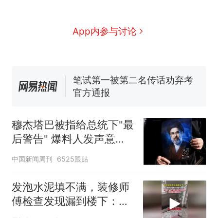
人生
费大厨“全国小炒肉大王”称
新
号，仅凭视频评出？中国烹饪
协会回应
台风"白海豚"中心附近最大风
App内参与讨论
力已达15级 最新研判
佛山一中学招聘物理教师，笔
试前13名均遭淘汰？教育局：
已叫停招聘，成立调查组全面
笔试第一被第二名传话劝弃考
核查
官方通报
享界G9车型预售价公布：
43.98万起
穆杰塔巴被指给总统下"最
那个在床头放菜刀的女孩，
热
后警告" 爆料人发声意味
因老师一句“跟我回家”改写了
深长
人生
中国新闻周刊
6525跟贴
发泡水泥填不满，装修师
傅检查发现漏到楼下：出
风口未延伸到外墙