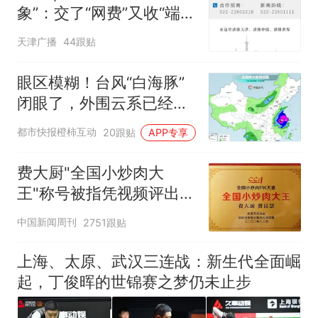
象”：交了“网费”又收“端口
费”，退费没着落，使用期
天津广播
44跟贴
可延长到2037年
眼区模糊！台风“白海豚”
闭眼了，外围云系已经触
及浙江，浙江、上海等地
都市快报橙柿互动
20跟贴
APP专享
位于台风危险半圆
费大厨"全国小炒肉大
王"称号被指凭视频评出
官方回应
中国新闻周刊
2751跟贴
上海、太原、武汉三连战：新生代全面崛
起，丁俊晖的世锦赛之梦仍未止步