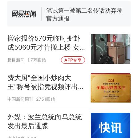
试前13名均遭淘汰？教育局：
已叫停招聘，成立调查组全面
笔试第一被第二名传话劝弃考
核查
官方通报
空调24小时开着反而更省电？
电力部门回应
搬家报价570元临时变卦
那个在床头放菜刀的女孩，
热
成5060元才肯搬上楼 女
因老师一句“跟我回家”改写了
子傻眼
人生
极目新闻
1.7万跟贴
APP专享
费大厨"全国小炒肉大
王"称号被指凭视频评出
官方回应
中国新闻周刊
2751跟贴
外媒：波兰总统向乌总统
发出最后通牒