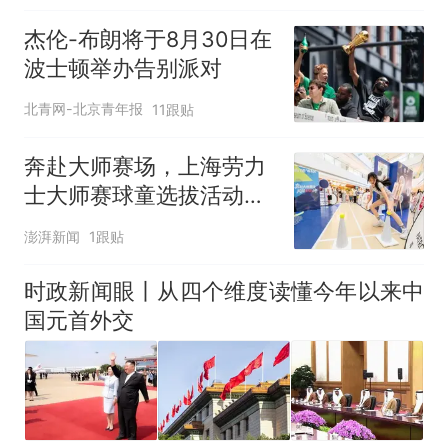
杰伦-布朗将于8月30日在
波士顿举办告别派对
北青网-北京青年报
11跟贴
奔赴大师赛场，上海劳力
士大师赛球童选拔活动启
动
澎湃新闻
1跟贴
时政新闻眼丨从四个维度读懂今年以来中
国元首外交