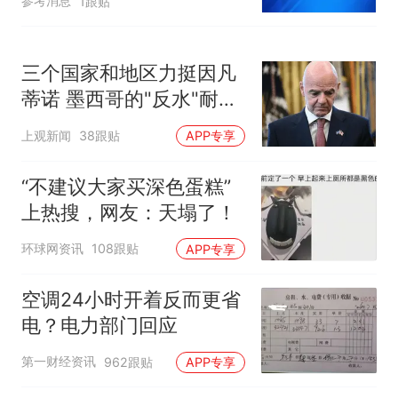
参考消息
1跟贴
三个国家和地区力挺因凡
蒂诺 墨西哥的"反水"耐人
寻味
上观新闻
38跟贴
APP专享
“不建议大家买深色蛋糕”
上热搜，网友：天塌了！
环球网资讯
108跟贴
APP专享
空调24小时开着反而更省
电？电力部门回应
第一财经资讯
962跟贴
APP专享