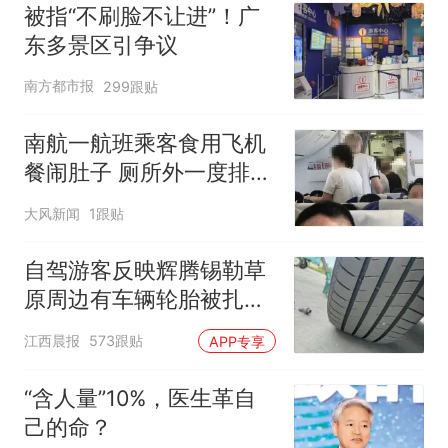
被指“不刷脸不让进”！广
东多景区引争议
南方都市报
299跟贴
南航一航班乘客食用飞机
餐闹肚子 厕所外一度排长
队
大风新闻
1跟贴
自驾游客反映辉腾锡勒草
原周边有车辆轮胎被扎，
修理店铺换胎价格高达千
江西晨报
573跟贴
APP专享
元，官方发布情况通报
“含人量”10%，医生革自
己的命？