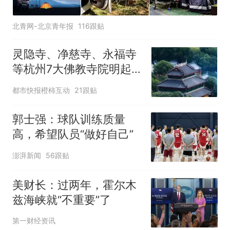
北青网-北京青年报
116跟贴
灵隐寺、净慈寺、永福寺
等杭州7大佛教寺院明起
临时关闭，别跑空了
都市快报橙柿互动
21跟贴
郭士强：球队训练质量
高，希望队员“做好自己”
澎湃新闻
56跟贴
美财长：过两年，霍尔木
兹海峡就“不重要”了
第一财经资讯