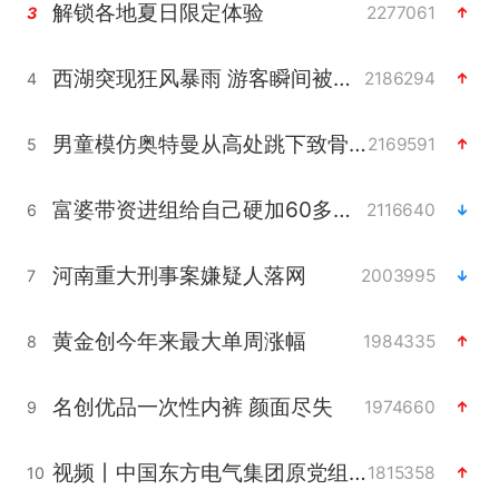
解锁各地夏日限定体验
2277061
3
西湖突现狂风暴雨 游客瞬间被浇透
2186294
4
男童模仿奥特曼从高处跳下致骨折
2169591
5
富婆带资进组给自己硬加60多场吻戏
2116640
6
河南重大刑事案嫌疑人落网
2003995
7
黄金创今年来最大单周涨幅
1984335
8
名创优品一次性内裤 颜面尽失
1974660
9
视频丨中国东方电气集团原党组副书记、董事宋致远被查
1815358
10