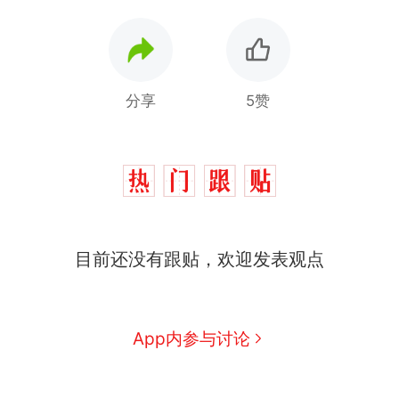
分享
5赞
那个在床头放菜刀的女孩，
热
目前还没有跟贴，欢迎发表观点
因老师一句“跟我回家”改写了
人生
搬家报价570元，搬到楼下
新
交5060元才肯搬上楼！女子傻
眼了……
费大厨“全国小炒肉大王”称
App内参与讨论
号，仅凭视频评出？中国烹饪
协会回应
佛山一中学招聘物理教师，笔