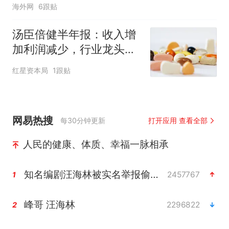
海外网
6跟贴
汤臣倍健半年报：收入增
加利润减少，行业龙头的
AB面
红星资本局
1跟贴
网易热搜
每30分钟更新
打开应用 查看全部
人民的健康、体质、幸福一脉相承
知名编剧汪海林被实名举报偷税漏税
2457767
1
峰哥 汪海林
2296822
2