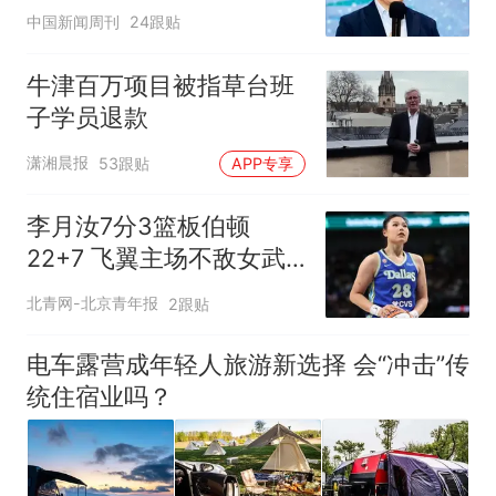
中国新闻周刊
24跟贴
牛津百万项目被指草台班
子学员退款
潇湘晨报
53跟贴
APP专享
李月汝7分3篮板伯顿
22+7 飞翼主场不敌女武
神
北青网-北京青年报
2跟贴
电车露营成年轻人旅游新选择 会“冲击”传
统住宿业吗？