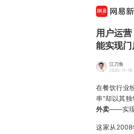
用户运营
能实现门
江刀鱼
2025-11-19 
在餐饮行业
串”却以其独
外卖
——实
这家从200