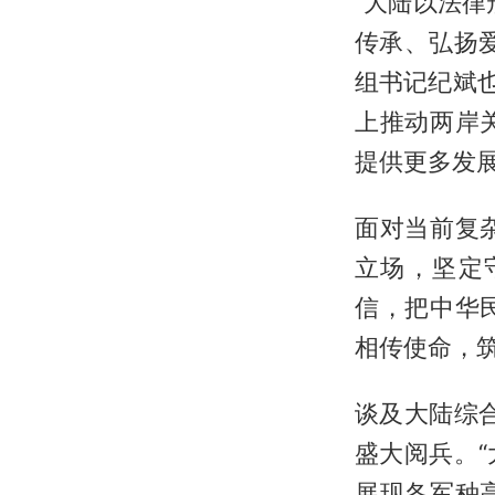
“大陆以法律
传承、弘扬
组书记纪斌
上推动两岸
提供更多发
面对当前复
立场，坚定
信，把中华
相传使命，
谈及大陆综
盛大阅兵。
展现各军种