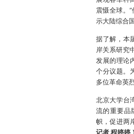
震慑全球。
示大陆综合
据了解，本
岸关系研究
发展的理论
个分议题。
多位革命英
北京大学台
流的重要品
帜，促进两
记者 程婷婷 