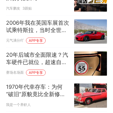
汽车鹏友
3跟贴
2006年我在英国车展首次
试乘特斯拉，当时全世界
仅3辆
元气满分吖
APP专享
20年后城市全面限速？汽
车硬件已就位，超速自由
将成历史
赛场名场面
APP专享
1970年代幸存车：为何
“破旧”原貌竟比全新修复
更值钱？
我是一个养虾人