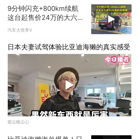
9分钟闪充+800km续航
这台起售价24万的大六座
SUV真的没得黑
汽车大世界V
日本夫妻试驾体验比亚迪海獭的真实感受
观云晓尘心