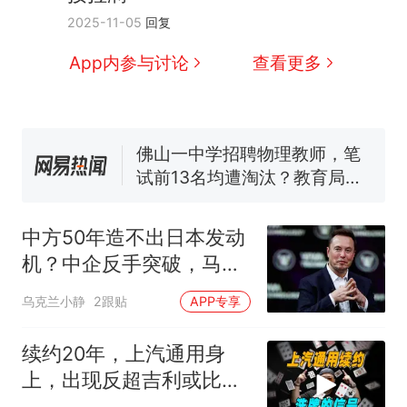
人生
搬家报价570元，搬到楼下
新
2025-11-05
回复
交5060元才肯搬上楼！女子傻
眼了……
十多万人报名的考试，成绩全
App内参与讨论
查看更多
部作废，公平么？
空调24小时开着反而更省电？
电力部门回应
佛山一中学招聘物理教师，笔
试前13名均遭淘汰？教育局：
已叫停招聘，成立调查组全面
“不建议大家买深色蛋糕”上热
核查
搜，网友：天塌了！
中方50年造不出日本发动
那个在床头放菜刀的女孩，
热
机？中企反手突破，马斯
因老师一句“跟我回家”改写了
克：值得尊重！
人生
乌克兰小静
2跟贴
APP专享
续约20年，上汽通用身
上，出现反超吉利或比亚
迪的机会？