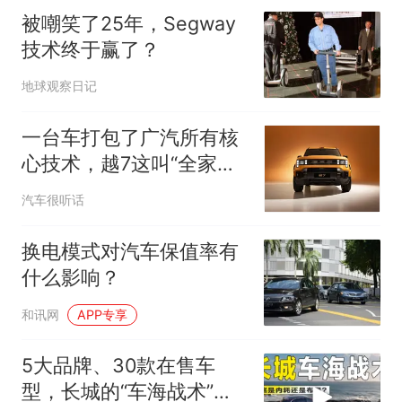
被嘲笑了25年，Segway
技术终于赢了？
地球观察日记
一台车打包了广汽所有核
心技术，越7这叫“全家桶
式造车”
汽车很听话
换电模式对汽车保值率有
什么影响？
和讯网
APP专享
5大品牌、30款在售车
型，长城的“车海战术”，