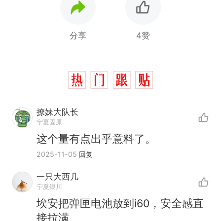
分享
4赞
撩妹大队长
宁夏固原
这个量有点出乎意料了。
2025-11-05
回复
一只大西几
宁夏银川
那个在床头放菜刀的女孩，
热
埃安把弹匣电池放到i60，安全感直
因老师一句“跟我回家”改写了
接拉满