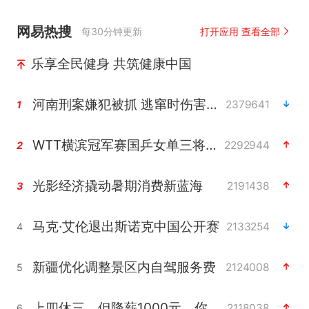
网易热搜
每30分钟更新
打开应用 查看全部
乐享全民健身 共筑健康中国
河南刑案嫌犯被抓 逃窜时伤害多人
2379641
1
WTT横滨冠军赛国乒女单三将晋级四强
2292944
2
光影经济撬动暑期消费新蓝海
2191438
3
马克·艾伦退出斯诺克中国公开赛
2133254
4
新疆优化调整景区内自驾服务费
2124008
5
上四休三，但降薪1000元，你接受吗？
2118038
6