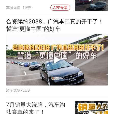
是内耗还是布局？
车域无疆
1跟贴
APP专享
合资续约2038，广汽本田真的开干了！
誓造“更懂中国”的好车
爱车觉罗PLUS
7月销量大洗牌，汽车淘
汰赛真的来了！