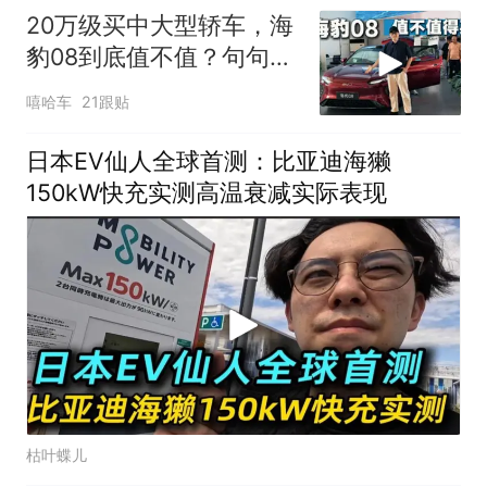
20万级买中大型轿车，海
豹08到底值不值？句句都
是大实话
嘻哈车
21跟贴
日本EV仙人全球首测：比亚迪海獭
150kW快充实测高温衰减实际表现
枯叶蝶儿