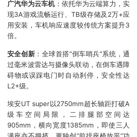
广汽华为云车机
：依托华为云端算力，实
现3A游戏流畅运行、TB级存储及2万+应
用安装，车机响应速度较传统方案提升3
倍。
安全创新
：全球首搭“倒车哨兵”系统，通
过毫米波雷达与摄像头联动，在倒车遇障
碍物或误踩电门时自动刹停，安全性达
L2+级。
埃安UT super以2750mm超长轴距打破A
级车空间局限，二排腿部空间达
905mm，横向宽度1385mm，即使三人
满座亦不拥挤。更独创“前排座椅放平”功