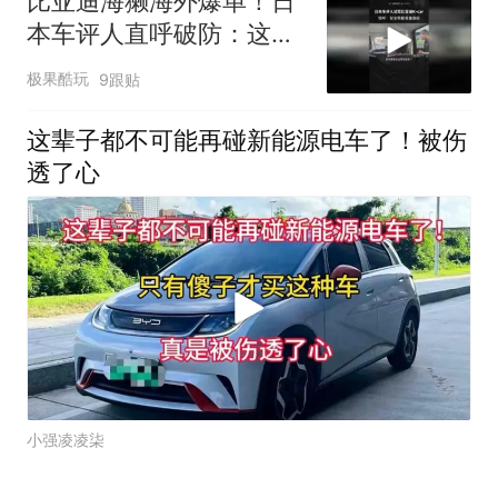
比亚迪海獭海外爆单！日
本车评人直呼破防：这配
置太离谱了!
极果酷玩
9跟贴
这辈子都不可能再碰新能源电车了！被伤
透了心
小强凌凌柒