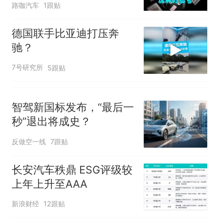
路咖汽车
1跟贴
德国联手比亚迪打压奔
驰？
7号研究所
5跟贴
智驾新国标发布，“最后一
秒”退出将成史？
反做空一线
7跟贴
长安汽车秩鼎 ESG评级较
上年上升至AAA
新浪财经
12跟贴