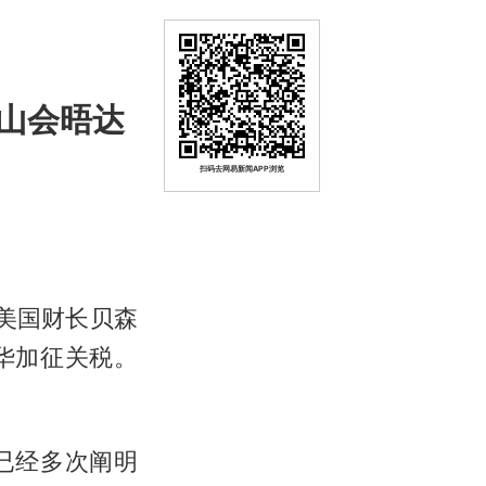
山会晤达
扫码去网易新闻APP浏览
美国财长贝森
华加征关税。
已经多次阐明