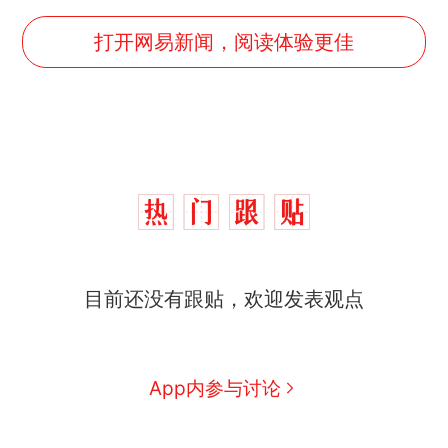
打开网易新闻，阅读体验更佳
那个在床头放菜刀的女孩，
热
目前还没有跟贴，欢迎发表观点
因老师一句“跟我回家”改写了
人生
搬家报价570元，搬到楼下
新
交5060元才肯搬上楼！女子傻
眼了……
空调24小时开着反而更省电？
App内参与讨论
电力部门回应
佛山一中学招聘物理教师，笔