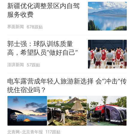
新疆优化调整景区内自驾
服务收费
界面新闻
678跟贴
郭士强：球队训练质量
高，希望队员“做好自己”
澎湃新闻
57跟贴
电车露营成年轻人旅游新选择 会“冲击”传
统住宿业吗？
北青网-北京青年报
117跟贴