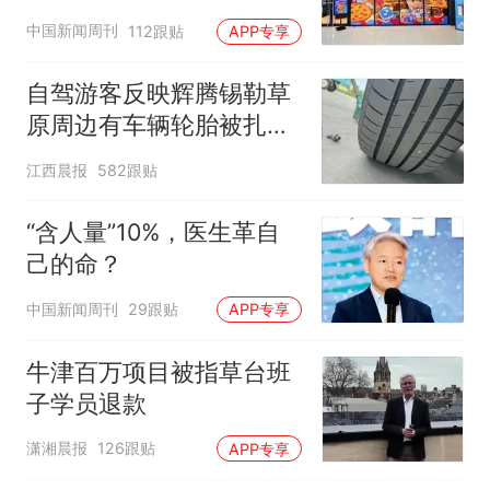
中国新闻周刊
112跟贴
APP专享
自驾游客反映辉腾锡勒草
原周边有车辆轮胎被扎，
修理店铺换胎价格高达千
江西晨报
582跟贴
元，官方发布情况通报
“含人量”10%，医生革自
己的命？
中国新闻周刊
29跟贴
APP专享
牛津百万项目被指草台班
子学员退款
潇湘晨报
126跟贴
APP专享