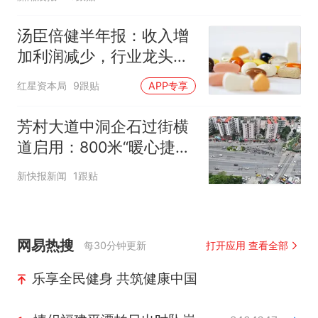
汤臣倍健半年报：收入增
加利润减少，行业龙头的
AB面
红星资本局
9跟贴
APP专享
芳村大道中洞企石过街横
道启用：800米“暖心捷
径”打通民生出行“最后一
新快报新闻
1跟贴
公里”
网易热搜
每30分钟更新
打开应用 查看全部
乐享全民健身 共筑健康中国