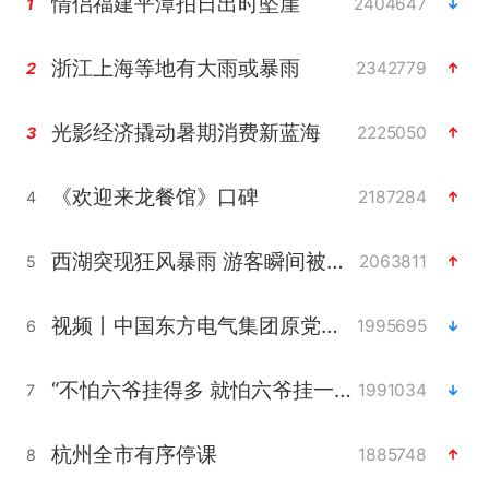
情侣福建平潭拍日出时坠崖
2404647
1
浙江上海等地有大雨或暴雨
2342779
2
光影经济撬动暑期消费新蓝海
2225050
3
《欢迎来龙餐馆》口碑
2187284
4
西湖突现狂风暴雨 游客瞬间被浇透
2063811
5
视频丨中国东方电气集团原党组副书记、董事宋致远被查
1995695
6
“不怕六爷挂得多 就怕六爷挂一颗”
1991034
7
杭州全市有序停课
1885748
8