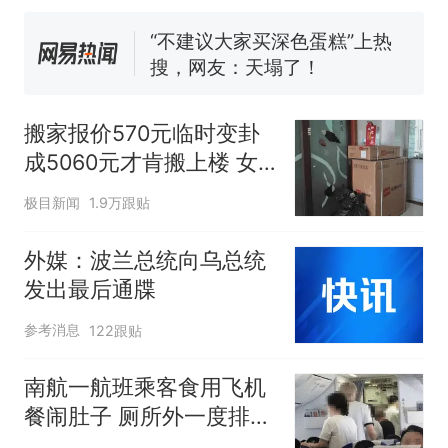
试前13名均遭淘汰？教育局：
已叫停招聘，成立调查组全面
“不建议大家买深色蛋糕”上热
核查
搜，网友：天塌了！
南航一航班疑向乘客发放西梅
汁，致多名乘客在飞行途中排
搬家报价570元临时变卦
队上厕所！乘客：机上100多
那个在床头放菜刀的女孩，
热
成5060元才肯搬上楼 女
人只有2个厕所；客服回应：并
因老师一句“跟我回家”改写了
子傻眼
非每架飞机都会发放西梅汁
人生
极目新闻
1.9万跟贴
外媒：波兰总统向乌总统
发出最后通牒
参考消息
122跟贴
南航一航班乘客食用飞机
餐闹肚子 厕所外一度排长
队