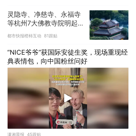
灵隐寺、净慈寺、永福寺
等杭州7大佛教寺院明起
临时关闭，别跑空了
都市快报橙柿互动
81跟贴
“NICE爷爷”获国际安徒生奖，现场重现经
典表情包，向中国粉丝问好
潇湘晨报
45跟贴