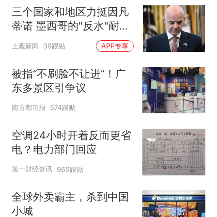
三个国家和地区力挺因凡
蒂诺 墨西哥的"反水"耐人
寻味
上观新闻
39跟贴
APP专享
被指“不刷脸不让进”！广
东多景区引争议
南方都市报
574跟贴
空调24小时开着反而更省
电？电力部门回应
第一财经资讯
965跟贴
全球外卖霸主，杀到中国
小城