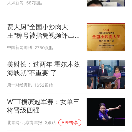
大风新闻
587跟贴
费大厨"全国小炒肉大
王"称号被指凭视频评出
官方回应
中国新闻周刊
2750跟贴
美财长：过两年 霍尔木兹
海峡就“不重要”了
第一财经资讯
1652跟贴
WTT横滨冠军赛：女单三
将晋级四强
北青网-北京青年报
3跟贴
APP专享