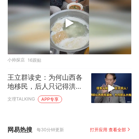
小帅探店
16跟贴
王立群读史：为何山西各
地移民，后人只记得洪洞
大槐树
文理TALKING
APP专享
网易热搜
每30分钟更新
打开应用 查看全部