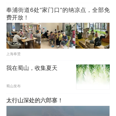
奉浦街道6处“家门口”的纳凉点，全部免
费开放！
上海奉贤
我在蜀山，收集夏天
蜀山发布
太行山深处的六郎寨！