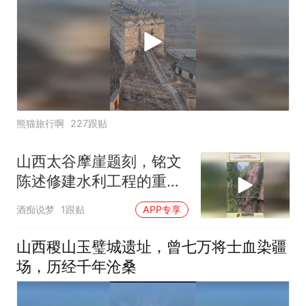
熊猫旅行啊
227跟贴
山西太谷摩崖题刻，铭文
陈述修建水利工程的重要
性
酒痴说梦
1跟贴
APP专享
山西稷山玉璧城遗址，曾七万将士血染疆
场，历经千年沧桑