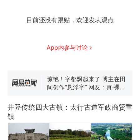
似南京大学数院院长辞职信流
传，院方回应：喻良教授已卸
费大厨“全国小炒肉大王”称
新
任院长一职，不清楚辞职信来
目前还没有跟贴，欢迎发表观点
号，仅凭视频评出？中国烹饪
源；曾用手绘图做头像
协会回应
男子上山采菌偶然发现鸡枞菌
窝，原地守1天等它长大：挖了
140多朵
美国渔民钓获鲨鱼徒手将其拽
App内参与讨论
回大海 目击者直呼震惊 （视频
来源：参考消息）
笔试第一被第二名传话劝弃考
官方通报
惊艳！字都飘起来了 博主在田
间创作“悬浮字” 网友：真·裸眼
3D！
“不想干了特提出辞职”，疑
热
似南京大学数院院长辞职信流
井陉传统四大古镇：太行古道军政商贸重
传，院方回应：喻良教授已卸
镇
任院长一职，不清楚辞职信来
源；曾用手绘图做头像