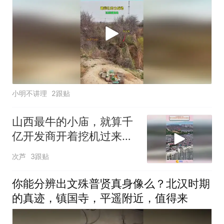
小明不讲理
2跟贴
山西最牛的小庙，就算千
亿开发商开着挖机过来也
只能掉头走！
次芦
3跟贴
你能分辨出文殊普贤真身像么？北汉时期
的真迹，镇国寺，平遥附近，值得来