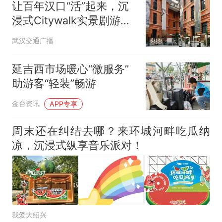
让百年汉口“活”起来，沉
浸式Citywalk实景剧游
《梦回汉口1927》正式启
武汉交通广播
幕
延吉西市场暖心“微服务”
助游客“轻装”畅游
金台资讯
APP专享
周末还在纠结去哪？来环城河畔吃瓜纳
凉，沉浸式纵享音乐派对！
我爱大绍兴