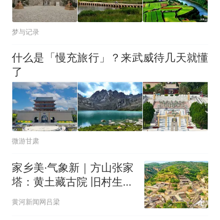
梦与记录
什么是「慢充旅行」？来武威待几天就懂
了
微游甘肃
家乡美·气象新｜方山张家
塔：黄土藏古院 旧村生新
光
黄河新闻网吕梁