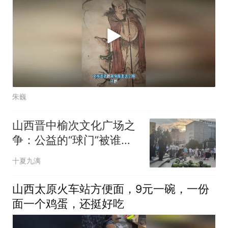
朱巍
山西晋中榆次文化广场之
争：公益的“球门”被谁踢
飞了？
十夏九漓
山西太原火车站方便面，9元一碗，一份
面一个鸡蛋，还挺好吃