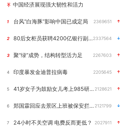
中国经济展现强大韧性和活力
台风“白海豚”影响中国已成定局
2369651
1
80后女柜员获聘4200亿银行副行长
2337564
2
聚“绿”成势，结构转型活力足
2267603
3
印度暴发金迪普拉病毒
2205645
4
41岁女子为鼓励女儿考上985研究生
2128621
5
郑国霖回应去景区上班被保安拦下
2121799
6
24小时不关空调 电费反而更低？
2027911
7