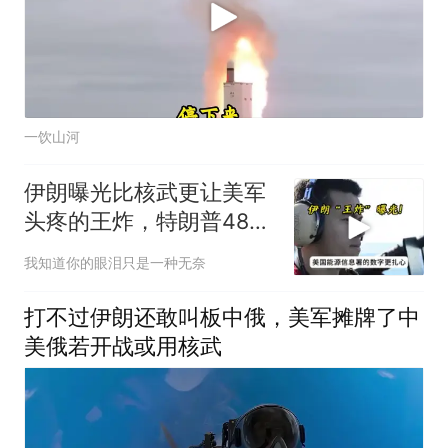
一饮山河
伊朗曝光比核武更让美军
头疼的王炸，特朗普48小
时通牒成空话
我知道你的眼泪只是一种无奈
打不过伊朗还敢叫板中俄，美军摊牌了中
美俄若开战或用核武