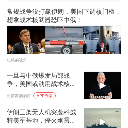
台风"白海豚"登陆 中心附近最
大风力14级
常规战争没打赢伊朗，美国下调核门槛，
十多万人报名的考试，成绩
热
想拿战术核武器恐吓中俄！
全部作废，公平么？
仁慈的视角
一旦与中俄爆发局部战
争，美国或动用战术核武
器！
封情舞韵的诗
APP专享
伊朗三架无人机突袭科威
特美军基地，停火刚露头