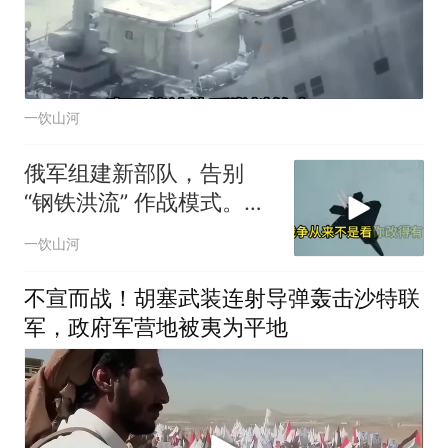
一饮山河
俄军组建新部队，告别
“钢铁洪流” 作战模式。俄
军战法迎大转型
一饮山河
不宣而战！胡塞武装连射导弹轰击沙特联
军，政府军营地被夷为平地