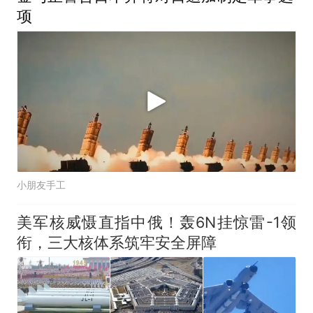
项
小朋友手工
美军核威慑直指中俄！轰6N挂惊雷-1领
衔，三大核体系筑牢安全屏障