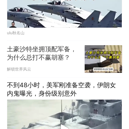
ulu秋名山
土豪沙特坐拥顶配军备，
为什么总打不赢胡塞？
解锁世界风云
不到48小时，美军刚准备空袭，伊朗女
内鬼曝光，身份级别意外