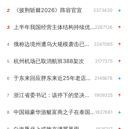
《披荆斩棘2026》阵容官宣
2373430
2
上半年我国经营主体结构持续优化
2267126
3
俄称边境州遭乌大规模袭击已致13伤
2247085
4
杭州机场已取消航班388架次
2177375
5
于东来回应胖东来近25年老店年底关闭
2145876
6
浙江省委书记：该停下的坚决停下来
1909325
7
中国籍豪华游艇富商之子在泰国被杀
1827681
8