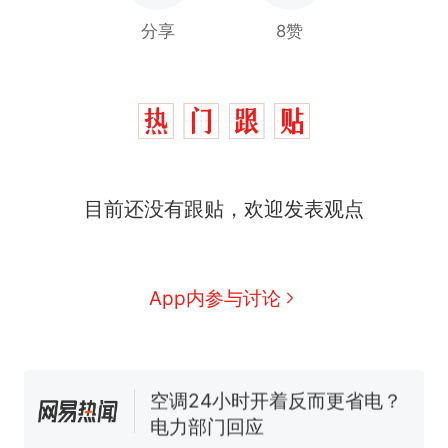
分享
8赞
十多万人报名的考试，成绩
热
目前还没有跟贴，欢迎发表观点
全部作废，公平么？
全球唯一没有法定首都的国
新
家，刚改国名，总统就邀请中
国大使骑行绕了几乎整个国境
搬家报价570元，搬到楼下交
App内参与讨论
线一圈，还曾两次到中国寻根
5060元才肯搬上楼！女子傻眼
了……
视频丨只要一枚命中就能让航
母瘫痪 轰-6J实力有多强？
空调24小时开着反而更省电？
电力部门回应