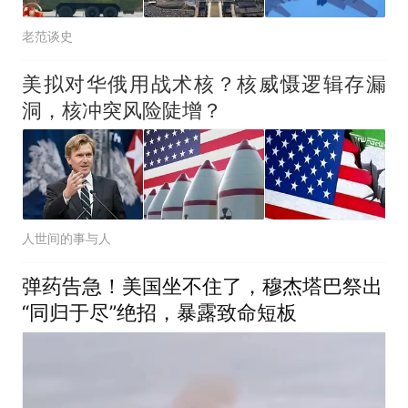
老范谈史
美拟对华俄用战术核？核威慑逻辑存漏
洞，核冲突风险陡增？
人世间的事与人
弹药告急！美国坐不住了，穆杰塔巴祭出
“同归于尽”绝招，暴露致命短板