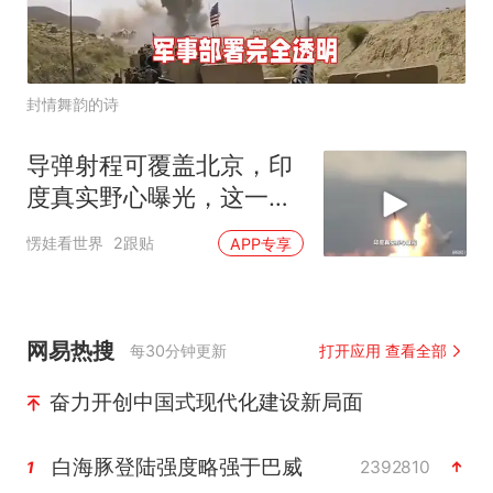
封情舞韵的诗
导弹射程可覆盖北京，印
度真实野心曝光，这一
次，中巴反制要更狠
愣娃看世界
2跟贴
APP专享
网易热搜
每30分钟更新
打开应用 查看全部
奋力开创中国式现代化建设新局面
白海豚登陆强度略强于巴威
2392810
1