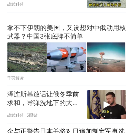
就被掐了回去，这招边打
战武科普
边谈玩得真狠
拿不下伊朗的美国，又设想对中俄动用核
武器？中国3张底牌不简单
千羽解读
泽连斯基放话让俄冬季前
求和，导弹洗地下的大饼
画给谁看
战武科普
5跟贴
金与正警告日本并将对日追加制定军事选