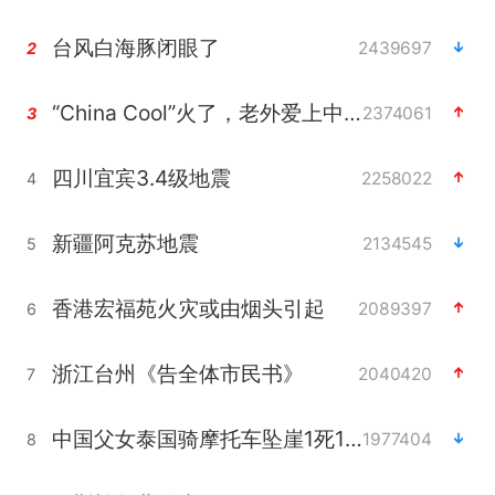
台风白海豚闭眼了
2439697
2
“China Cool”火了，老外爱上中国避暑游
2374061
3
四川宜宾3.4级地震
2258022
4
新疆阿克苏地震
2134545
5
香港宏福苑火灾或由烟头引起
2089397
6
浙江台州《告全体市民书》
2040420
7
中国父女泰国骑摩托车坠崖1死1伤
1977404
8