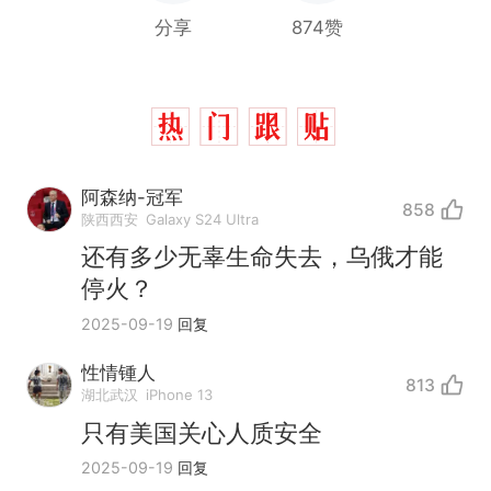
分享
874赞
阿森纳-冠军
858
陕西西安
Galaxy S24 Ultra
还有多少无辜生命失去，乌俄才能
停火？
2025-09-19
回复
性情锺人
813
湖北武汉
iPhone 13
那个在床头放菜刀的女孩，
热
只有美国关心人质安全
因老师一句“跟我回家”改写了
2025-09-19
回复
人生
搬家报价570元，搬到楼下
新