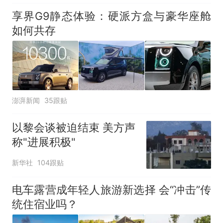
享界G9静态体验：硬派方盒与豪华座舱
如何共存
澎湃新闻
35跟贴
以黎会谈被迫结束 美方声
称"进展积极"
新华社
104跟贴
电车露营成年轻人旅游新选择 会“冲击”传
统住宿业吗？