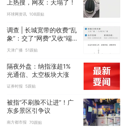
上热搜，网友：天塌了！
环球网资讯
108跟贴
调查 | 长城宽带的收费“乱
象”：交了“网费”又收“端口
费”，退费没着落，使用期
天津广播
51跟贴
可延长到2037年
隔夜外盘：纳指涨超1%
光通信、太空板块大涨
证券时报
5跟贴
被指“不刷脸不让进”！广
东多景区引争议
南方都市报
70跟贴