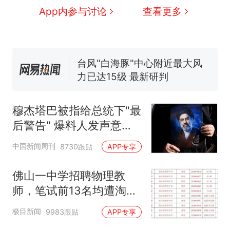
交5060元才肯搬上楼！女子傻
App内参与讨论
查看更多
眼了……
费大厨“全国小炒肉大王”称
号，仅凭视频评出？中国烹饪
协会回应
台风"白海豚"中心附近最大风
力已达15级 最新研判
佛山一中学招聘物理教师，笔
试前13名均遭淘汰？教育局：
已叫停招聘，成立调查组全面
笔试第一被第二名传话劝弃考
穆杰塔巴被指给总统下"最
核查
官方通报
后警告" 爆料人发声意味
那个在床头放菜刀的女孩，
热
深长
因老师一句“跟我回家”改写了
中国新闻周刊
8730跟贴
APP专享
人生
佛山一中学招聘物理教
师，笔试前13名均遭淘
汰？教育局：已叫停招
极目新闻
9983跟贴
APP专享
聘，成立调查组全面核查