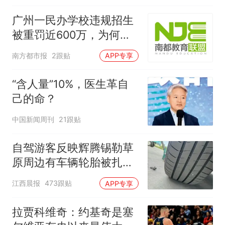
广州一民办学校违规招生
被重罚近600万，为何罚
这么重？
南方都市报
2跟贴
APP专享
“含人量”10%，医生革自
己的命？
中国新闻周刊
21跟贴
自驾游客反映辉腾锡勒草
原周边有车辆轮胎被扎，
修理店铺换胎价格高达千
江西晨报
473跟贴
APP专享
元，官方发布情况通报
拉贾科维奇：约基奇是塞