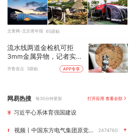
北青网-北京青年报
65跟贴
流水线两道金检机可拒
3mm金属异物，记者实探
泸溪河车间！公司回应为
齐鲁壹点
3跟贴
APP专享
何选择谅解
网易热搜
每30分钟更新
打开应用 查看全部
习近平心系体育强国建设
视频丨中国东方电气集团原党组副书记、董事宋致远被查
2474760
1