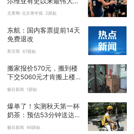
尔维亚有史以来最伟大的
球员
北青网-北京青年报
2跟贴
东航：国内客票提前14天
免费退改
新京报
67跟贴
搬家报价570元，搬到楼
下交5060元才肯搬上楼！
女子傻眼了
极目新闻
1跟贴
爆单了！实测秋天第一杯
奶茶：预估53分钟送达，
实际耗时92分钟
极目新闻
66跟贴