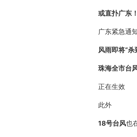
或直扑广东
广东紧急通
风雨即将“杀
珠海全市台
正在生效
此外
18号台风
也