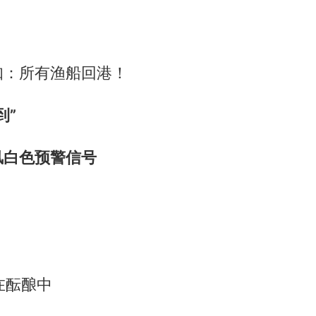
！
知：所有渔船回港！
到”
风白色预警信号
在酝酿中