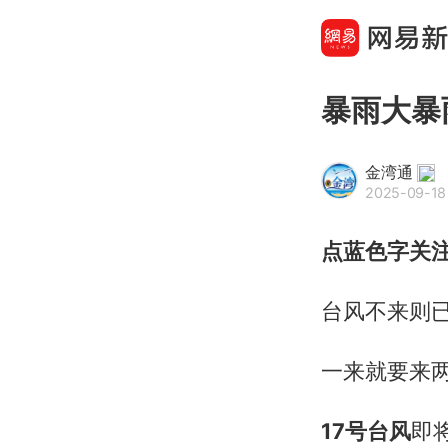
暴雨大暴
金湾通
2025-09-18
点蓝色字关
台风不来则
一来就要来
17号台风
即