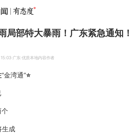
雨局部特大暴雨！广东紧急通知！
 15:03
·广东
·优质本地内容作者
注
“金湾通”
⭐
已
两个
将生成