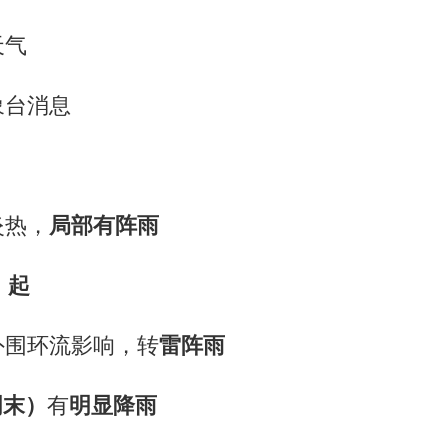
天气
象台消息
炎热，
局部有阵雨
）起
外围环流影响，转
雷阵雨
周末）
有
明显降雨