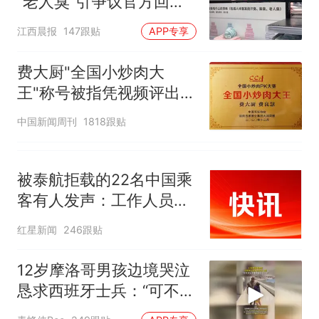
“老人臭”引争议官方回
来源：参考消息）
西班牙飞地休达边境，摩洛
热
应：统一上报反馈，门店
江西晨报
147跟贴
APP专享
哥士兵搬起大石块投向移民引
核实完毕后会回电
争议，此前一天内数万人从摩
费大厨"全国小炒肉大
洛哥涌入西班牙
王"称号被指凭视频评出
官方回应
中国新闻周刊
1818跟贴
被泰航拒载的22名中国乘
客有人发声：工作人员承
诺免费改签，最后却自费
红星新闻
246跟贴
买机票回国
12岁摩洛哥男孩边境哭泣
恳求西班牙士兵：“可不可
以不要把我遣返回国”