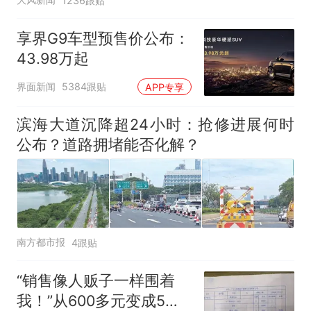
1236跟贴
享界G9车型预售价公布：
43.98万起
界面新闻
5384跟贴
APP专享
滨海大道沉降超24小时：抢修进展何时
公布？道路拥堵能否化解？
南方都市报
4跟贴
“销售像人贩子一样围着
我！”从600多元变成5万