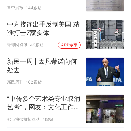
元，57岁保洁阿姨做医美
鲁中晨报
144跟贴
后眼睛肿到流泪、视物模
糊
中方接连出手反制美国 精
准打击7家实体
环球网资讯
49跟贴
APP专享
新民一周 | 因凡蒂诺向何
处去
新民周刊
162跟贴
“中传多个艺术类专业取消
艺考”，网友：文化工作者
一定要有文化，这句话的
都市快报橙柿互动
4跟贴
含金量还在持续上升