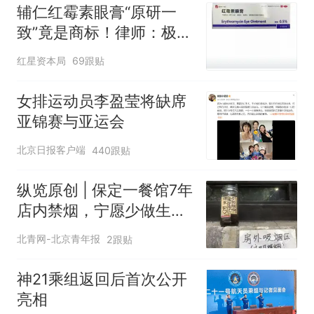
辅仁红霉素眼膏“原研一
致”竟是商标！律师：极易
误导消费者，不妥
红星资本局
69跟贴
女排运动员李盈莹将缺席
亚锦赛与亚运会
北京日报客户端
440跟贴
纵览原创 | 保定一餐馆7年
店内禁烟，宁愿少做生意
也决不妥协，店内清清爽
北青网-北京青年报
2跟贴
爽是最大收获，老板呼吁
全民抵制室内吸烟
神21乘组返回后首次公开
亮相