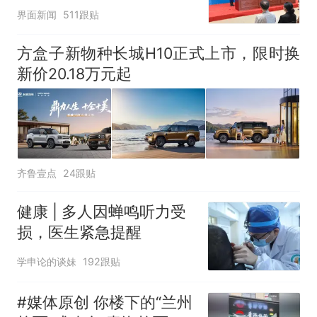
界面新闻
511跟贴
方盒子新物种长城H10正式上市，限时换
新价20.18万元起
齐鲁壹点
24跟贴
健康 | 多人因蝉鸣听力受
损，医生紧急提醒
学申论的谈妹
192跟贴
#媒体原创 你楼下的“兰州