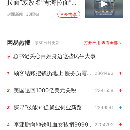
拉面”或改名“青海拉面”，
经营约40年，实际上是青
封面新闻
30跟贴
APP专享
海人开的，天津72家面馆
已集体更换招牌
网易热搜
每30分钟更新
打开应用 查看全部
总书记关心百姓身边这些民生大事
顾客结账把钱扔地上 服务员霸气扔回
2361493
1
美国退回1000亿美元关税
2341558
2
探寻“技能+”促就业创业新路
2269591
3
李亚鹏向地铁吐血女孩捐99999元
2204292
4