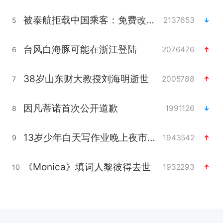
被泰航拒载中国乘客：免费改签没兑现
2137653
5
台风白海豚可能在浙江登陆
2076476
6
38岁山东财大教授刘海明逝世
2005788
7
因凡蒂诺首次公开道歉
1991126
8
13岁少年白天写作业晚上夜市炒粉
1943542
9
《Monica》填词人黎彼得去世
1932293
10