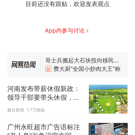
目前还没有跟贴，欢迎发表观点
App内参与讨论
西班牙飞地休达边境，摩洛
热
哥士兵搬起大石块投向移民引
争议，此前一天内数万人从摩
费大厨“全国小炒肉大王”称
新
洛哥涌入西班牙
号，仅凭视频评出？中国烹饪
协会回应
男子上山采菌偶然发现鸡枞菌
窝，原地守1天等它长大：挖了
河南发布带薪休假新政：
140多朵
美国一场追捕行动中，一男子
领导干部要带头休假，推
在车辆行驶中爬上车顶跳舞。
动全员应休尽休、休满休
（新京报）
笔试第一被第二名传话劝弃考
极目新闻
1.7万跟贴
足；鼓励3-7天弹性长
官方通报
假，构建“周五半天+周末
美国渔民钓获鲨鱼徒手将其拽
广州永旺超市广告语标注
+年假”短途度假模式
回大海 目击者直呼震惊 （视频