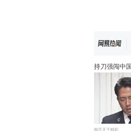
持刀强闯中
阅尽天下精彩