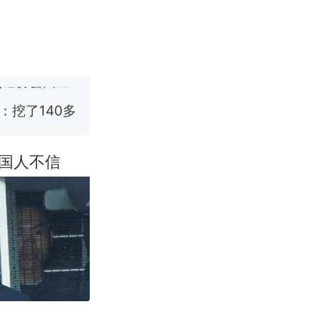
改写了人生
烹饪协会回应
挖了140多
 （视频来源：
国人不信