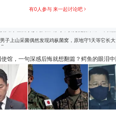
有0人参与 来一起讨论吧
那个在床头放菜刀的女孩，因老师一句“跟我回家”
新
费大厨“全国小炒肉大王”称号，仅凭视频评出？中国
男子上山采菌偶然发现鸡枞菌窝，原地守1天等它长大：
朵
美国渔民钓获鲨鱼徒手将其拽回大海 目击者直呼震惊
参考消息）
国使馆，一句深感后悔就想翻篇？鳄鱼的眼泪中
笔试第一被第二名传话劝弃考 官方通报
制裁瓜子饺子，美国怕什么？
热