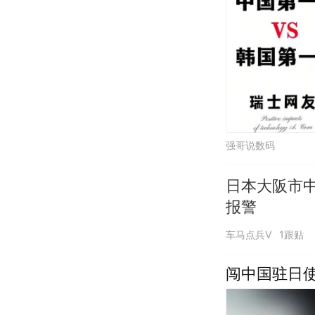
强哥说数码
日本大阪市
报警
车马点兵V
1跟贴
闯中国驻日使