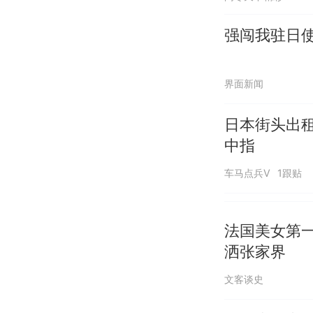
强闯我驻日
界面新闻
日本街头出
中指
车马点兵V
1跟贴
法国美女第
洒张家界
文客谈史