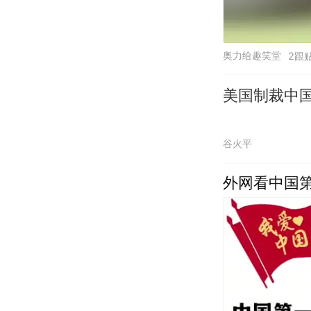
奥力给趣笑堂
2跟
美国制裁中
谷火平
外网看中国