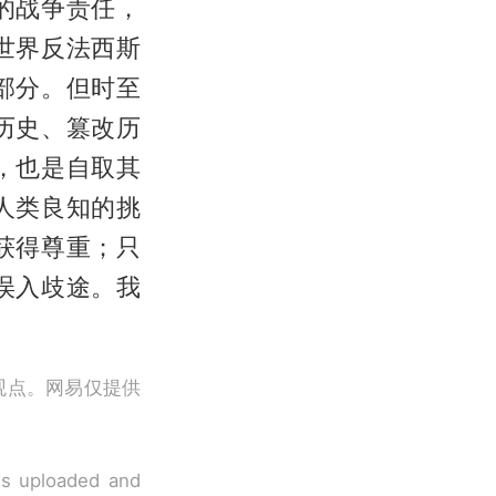
的战争责任，
世界反法西斯
部分。但时至
历史、篡改历
，也是自取其
人类良知的挑
获得尊重；只
误入歧途。我
观点。网易仅提供
 is uploaded and