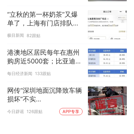
“立秋的第一杯奶茶”又爆
单了，上海有门店排队超
500杯，店员：今天奶茶
极目新闻
82跟贴
店都很忙，要等2个多小
时
港澳地区居民每年在惠州
购房近5000套；比亚迪销
量跻身全球车企第六丨大
每日经济新闻
133跟贴
湾区财经早参
网传“深圳地面沉降致车辆
损坏”不实
（2026·08·06）
今日辟谣
126跟贴
APP专享