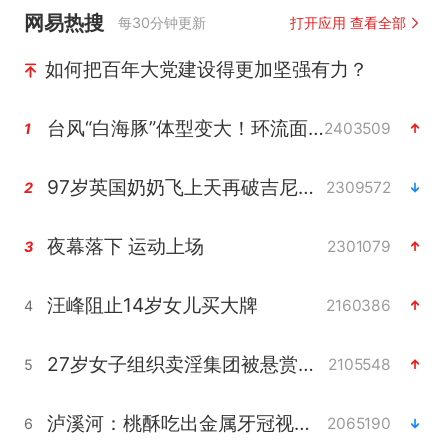
网易热搜
每30分钟更新
打开应用 查看全部
如何把百年大党建设得更加坚强有力？
台风“白海豚”体型变大！环流面积接近13个浙江那么大
2403509
1
97岁英国奶奶飞上天再破吉尼斯纪录
2309572
2
夜幕落下 运动上场
2301079
3
汪峰阻止14岁女儿买大牌
2160386
4
27岁女子组织卖淫集团被悬赏通缉
2105548
5
泸溪河：桃酥吃出金属牙冠视频不实
2065190
6