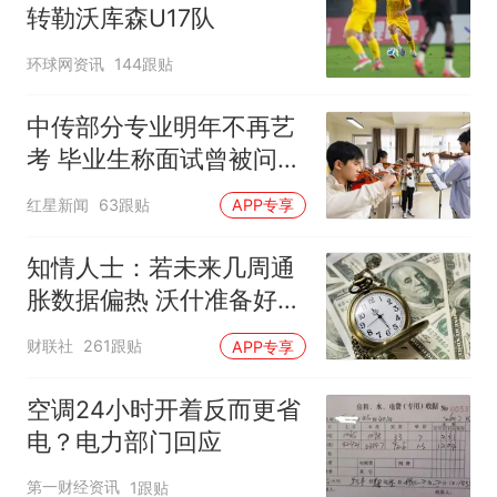
转勒沃库森U17队
环球网资讯
144跟贴
中传部分专业明年不再艺
考 毕业生称面试曾被问
“如何策划晚会” 专家：遏
红星新闻
63跟贴
APP专享
制“艺考捷径化”
知情人士：若未来几周通
胀数据偏热 沃什准备好加
息
财联社
261跟贴
APP专享
空调24小时开着反而更省
电？电力部门回应
第一财经资讯
1跟贴