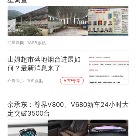
红星新闻
1885跟贴
山姆超市落地烟台进展如
何？最新消息来了
齐鲁壹点
109跟贴
APP专享
余承东：尊界V800、V680新车24小时大
定突破3500台