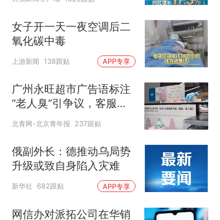
女子开一天一夜空调后二
氧化碳中毒
上游新闻
138跟贴
APP专享
广州永旺超市广告语标注
“老人臭”引争议，客服回
应
北青网-北京青年报
237跟贴
俄副外长：德推动乌局势
升级或致自身陷入灾难
新华社
682跟贴
APP专享
网信办对派拓公司在华销