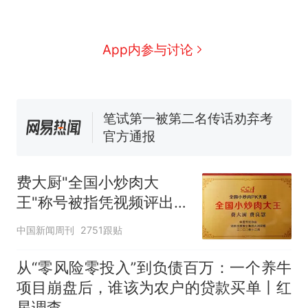
费大厨“全国小炒肉大王”称
号，仅凭视频评出？中国烹饪
协会回应
男子上山采菌偶然发现鸡枞菌
App内参与讨论
窝，原地守1天等它长大：挖了
140多朵
美国渔民钓获鲨鱼徒手将其拽
回大海 目击者直呼震惊 （视频
来源：参考消息）
笔试第一被第二名传话劝弃考
官方通报
那个在床头放菜刀的女孩，
热
因老师一句“跟我回家”改写了
费大厨"全国小炒肉大
人生
王"称号被指凭视频评出
官方回应
中国新闻周刊
2751跟贴
从“零风险零投入”到负债百万：一个养牛
项目崩盘后，谁该为农户的贷款买单丨红
星调查