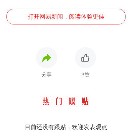
打开网易新闻，阅读体验更佳
分享
3赞
那个在床头放菜刀的女孩，
热
因老师一句“跟我回家”改写了
人生
制裁瓜子饺子，美国怕什
新
目前还没有跟贴，欢迎发表观点
么？