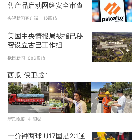
售产品启动网络安全审查
央视新闻客户端
118跟贴
美国中央情报局被指已秘
密设立古巴工作组
极目新闻
886跟贴
西瓜“保卫战”
新民晚报
41跟贴
一分钟两球 U17国足2:1逆