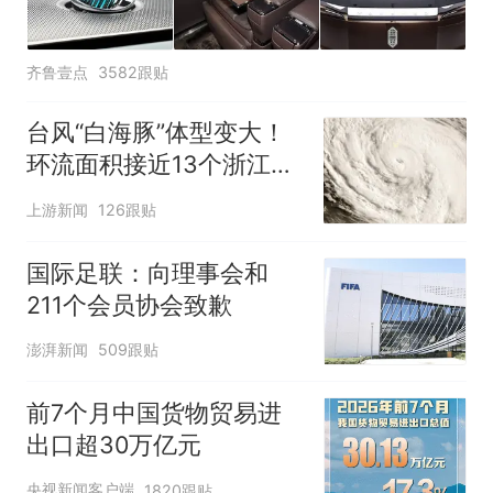
齐鲁壹点
3582跟贴
台风“白海豚”体型变大！
环流面积接近13个浙江那
么大
上游新闻
126跟贴
国际足联：向理事会和
211个会员协会致歉
澎湃新闻
509跟贴
前7个月中国货物贸易进
出口超30万亿元
央视新闻客户端
1820跟贴