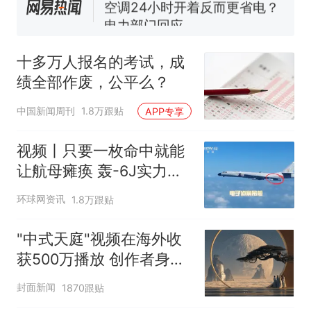
电力部门回应
佛山一中学招聘物理教师，笔
试前13名均遭淘汰？教育局：
十多万人报名的考试，成
已叫停招聘，成立调查组全面
十多万人报名的考试，成绩
热
绩全部作废，公平么？
核查
全部作废，公平么？
中国新闻周刊
1.8万跟贴
APP专享
视频丨只要一枚命中就能
让航母瘫痪 轰-6J实力有
多强？
环球网资讯
1.8万跟贴
"中式天庭"视频在海外收
获500万播放 创作者身份
披露
封面新闻
1870跟贴