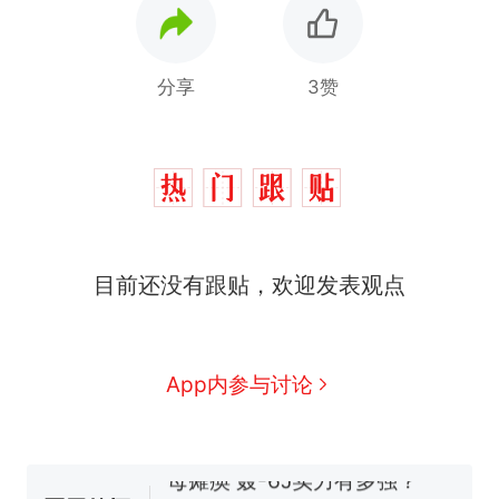
分享
3赞
十多万人报名的考试，成绩
热
目前还没有跟贴，欢迎发表观点
全部作废，公平么？
全球唯一没有法定首都的国
新
家，刚改国名，总统就邀请中
国大使骑行绕了几乎整个国境
搬家报价570元，搬到楼下交
App内参与讨论
线一圈，还曾两次到中国寻根
5060元才肯搬上楼！女子傻眼
了……
视频丨只要一枚命中就能让航
母瘫痪 轰-6J实力有多强？
空调24小时开着反而更省电？