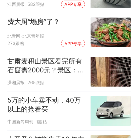
修理店铺换胎价格高达千
江西晨报
582跟贴
APP专享
元，官方发布情况通报
费大厨“塌房”了？
北青网-北京青年报
273跟贴
APP专享
甘肃麦积山景区看完所有
石窟需2000元？景区：部
分石窟受特别保护，游客
潇湘晨报
265跟贴
可按需买
5万的小车卖不动，40万
以上的抢着买
中国新闻周刊
1跟贴