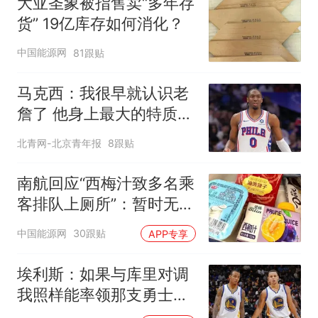
大亚圣象被指售卖“多年存
货” 19亿库存如何消化？
中国能源网
81跟贴
马克西：我很早就认识老
詹了 他身上最大的特质就
是谦逊
北青网-北京青年报
8跟贴
南航回应“西梅汁致多名乘
客排队上厕所”：暂时无法
核查是否发放西梅汁
中国能源网
30跟贴
APP专享
埃利斯：如果与库里对调
我照样能率领那支勇士取
得现在的成就