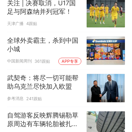
关注 | 决赛取消，U17国
足与阿森纳并列冠军！
天津广播
4跟贴
全球外卖霸主，杀到中国
小城
中国新闻周刊
361跟贴
APP专享
武契奇：将尽一切可能帮
助乌克兰尽快加入欧盟
参考消息
241跟贴
自驾游客反映辉腾锡勒草
原周边有车辆轮胎被扎，