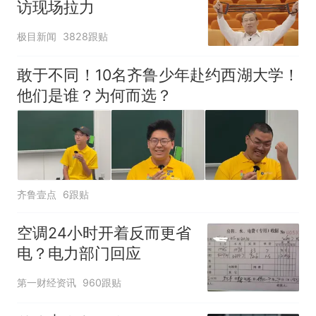
访现场拉力
极目新闻
3828跟贴
敢于不同！10名齐鲁少年赴约西湖大学！
他们是谁？为何而选？
齐鲁壹点
6跟贴
空调24小时开着反而更省
电？电力部门回应
第一财经资讯
960跟贴