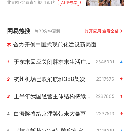
北青网-北京青年报
1跟贴
APP专享
网易热搜
每30分钟更新
打开应用 查看全部
奋力开创中国式现代化建设新局面
于东来回应关闭胖东来生活广场店
2346301
1
杭州机场已取消航班388架次
2317576
2
上半年我国经营主体结构持续优化
2287805
3
白海豚将给京津冀带来大暴雨
2232513
4
《披荆斩棘2026》阵容官宣
2216081
5