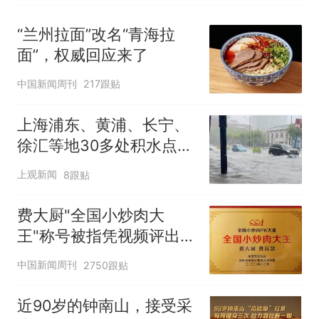
“兰州拉面”改名“青海拉
面”，权威回应来了
中国新闻周刊
217跟贴
上海浦东、黄浦、长宁、
徐汇等地30多处积水点正
在抢排
上观新闻
8跟贴
费大厨"全国小炒肉大
王"称号被指凭视频评出
官方回应
中国新闻周刊
2750跟贴
近90岁的钟南山，接受采