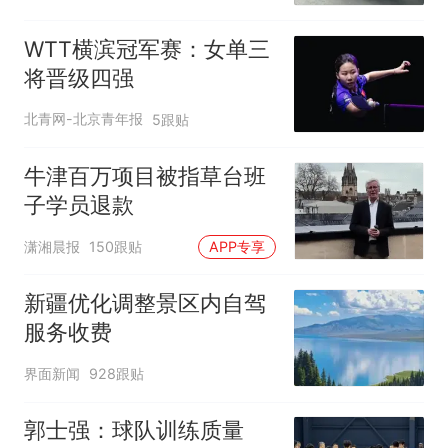
元，官方发布情况通报
WTT横滨冠军赛：女单三
将晋级四强
北青网-北京青年报
5跟贴
牛津百万项目被指草台班
子学员退款
潇湘晨报
150跟贴
APP专享
新疆优化调整景区内自驾
服务收费
界面新闻
928跟贴
郭士强：球队训练质量