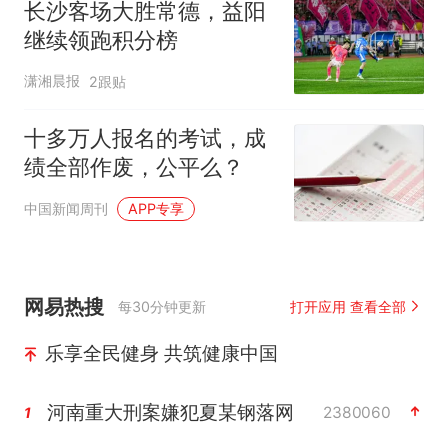
长沙客场大胜常德，益阳
继续领跑积分榜
潇湘晨报
2跟贴
十多万人报名的考试，成
绩全部作废，公平么？
中国新闻周刊
APP专享
网易热搜
每30分钟更新
打开应用 查看全部
乐享全民健身 共筑健康中国
河南重大刑案嫌犯夏某钢落网
2380060
1