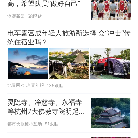
高，希望队员“做好自己”
澎湃新闻
58跟贴
电车露营成年轻人旅游新选择 会“冲击”传
统住宿业吗？
北青网-北京青年报
136跟贴
灵隐寺、净慈寺、永福寺
等杭州7大佛教寺院明起
临时关闭，别跑空了
都市快报橙柿互动
81跟贴