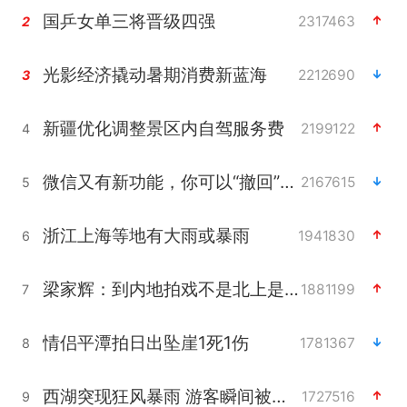
国乒女单三将晋级四强
2317463
2
光影经济撬动暑期消费新蓝海
2212690
3
新疆优化调整景区内自驾服务费
2199122
4
微信又有新功能，你可以“撤回”你的撤回了！
2167615
5
浙江上海等地有大雨或暴雨
1941830
6
梁家辉：到内地拍戏不是北上是回归
1881199
7
情侣平潭拍日出坠崖1死1伤
1781367
8
西湖突现狂风暴雨 游客瞬间被浇透
1727516
9