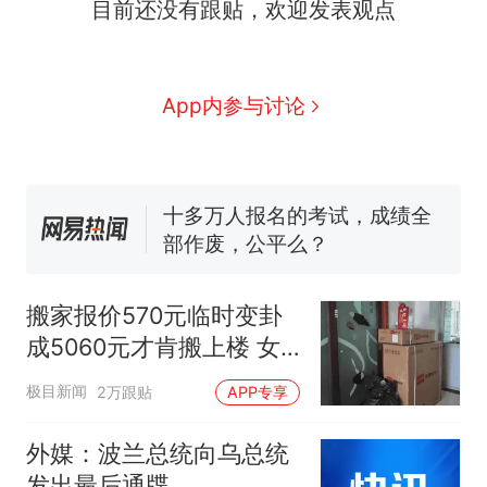
目前还没有跟贴，欢迎发表观点
因老师一句“跟我回家”改写了
人生
搬家报价570元，搬到楼下
新
交5060元才肯搬上楼！女子傻
眼了……
空调24小时开着反而更省电？
App内参与讨论
电力部门回应
佛山一中学招聘物理教师，笔
试前13名均遭淘汰？教育局：
已叫停招聘，成立调查组全面
十多万人报名的考试，成绩全
核查
部作废，公平么？
“不建议大家买深色蛋糕”上热
搜，网友：天塌了！
搬家报价570元临时变卦
那个在床头放菜刀的女孩，
热
成5060元才肯搬上楼 女
因老师一句“跟我回家”改写了
子傻眼
人生
极目新闻
2万跟贴
APP专享
外媒：波兰总统向乌总统
发出最后通牒