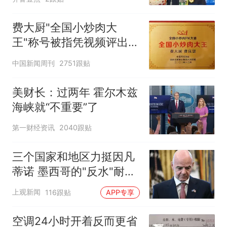
费大厨"全国小炒肉大
王"称号被指凭视频评出
官方回应
中国新闻周刊
2751跟贴
美财长：过两年 霍尔木兹
海峡就“不重要”了
第一财经资讯
2040跟贴
三个国家和地区力挺因凡
蒂诺 墨西哥的"反水"耐人
寻味
上观新闻
116跟贴
APP专享
空调24小时开着反而更省