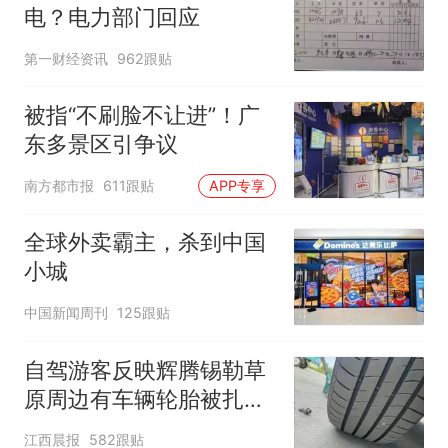
电？电力部门回应
第一财经资讯
962跟贴
被指“不刷脸不让进”！广
东多景区引争议
南方都市报
611跟贴
APP专享
全球外卖霸主，杀到中国
小城
中国新闻周刊
125跟贴
自驾游客反映辉腾锡勒草
原周边有车辆轮胎被扎，
修理店铺换胎价格高达千
江西晨报
582跟贴