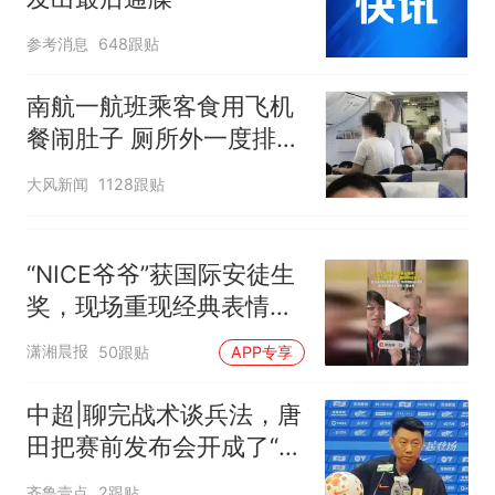
参考消息
648跟贴
南航一航班乘客食用飞机
餐闹肚子 厕所外一度排长
队
大风新闻
1128跟贴
“NICE爷爷”获国际安徒生
奖，现场重现经典表情
包，向中国粉丝问好
潇湘晨报
50跟贴
APP专享
中超|聊完战术谈兵法，唐
田把赛前发布会开成了“军
师联盟”
齐鲁壹点
2跟贴