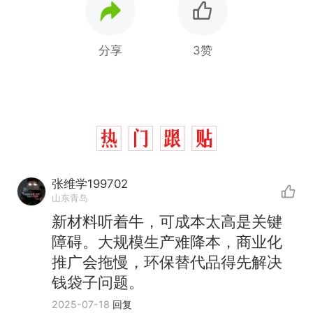
分享
3赞
张维学199702
山东青岛
新材料听着牛，可成本太高是关键
障碍。大规模生产难降本，商业化
推广会拖慢，环保替代品得先解决
钱袋子问题。
那个在床头放菜刀的女孩，
热
2025-07-18
回复
因老师一句“跟我回家”改写了