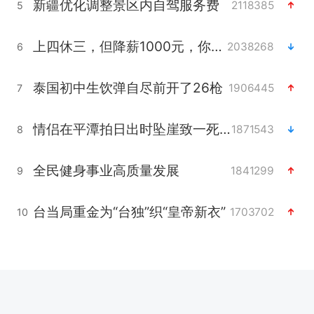
新疆优化调整景区内自驾服务费
2118385
5
上四休三，但降薪1000元，你接受吗？
2038268
6
泰国初中生饮弹自尽前开了26枪
1906445
7
情侣在平潭拍日出时坠崖致一死一伤
1871543
8
全民健身事业高质量发展
1841299
9
台当局重金为“台独”织“皇帝新衣”
1703702
10