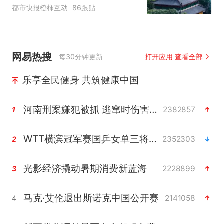
临时关闭，别跑空了
都市快报橙柿互动
86跟贴
网易热搜
每30分钟更新
打开应用 查看全部
乐享全民健身 共筑健康中国
河南刑案嫌犯被抓 逃窜时伤害多人
2382857
1
WTT横滨冠军赛国乒女单三将晋级四强
2352303
2
光影经济撬动暑期消费新蓝海
2228899
3
马克·艾伦退出斯诺克中国公开赛
2141058
4