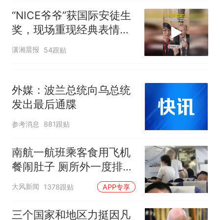
“NICE爷爷”获国际安徒生
奖，现场重现经典表情
包，向中国粉丝问好
潇湘晨报
54跟贴
外媒：波兰总统向乌总统
发出最后通牒
参考消息
881跟贴
南航一航班乘客食用飞机
餐闹肚子 厕所外一度排长
队
大风新闻
1378跟贴
APP专享
三个国家和地区力挺因凡