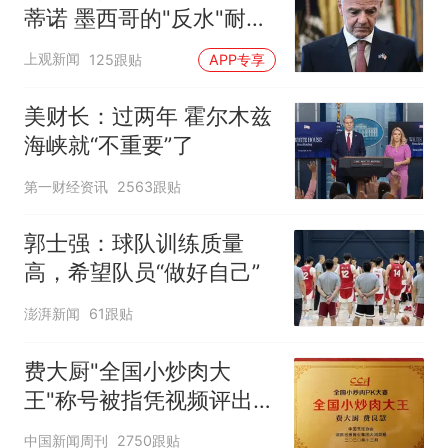
蒂诺 墨西哥的"反水"耐人
寻味
上观新闻
125跟贴
APP专享
美财长：过两年 霍尔木兹
海峡就“不重要”了
第一财经资讯
2563跟贴
郭士强：球队训练质量
高，希望队员“做好自己”
澎湃新闻
61跟贴
费大厨"全国小炒肉大
王"称号被指凭视频评出
官方回应
中国新闻周刊
2750跟贴