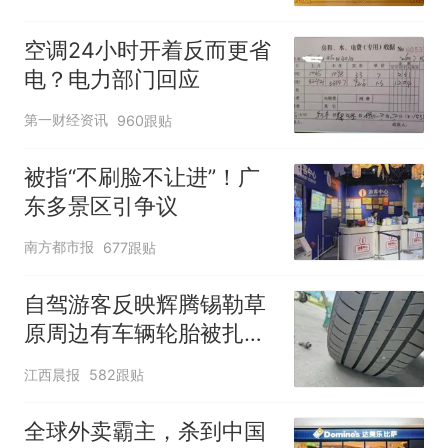
空调24小时开着反而更省
电？电力部门回应
第一财经资讯
960跟贴
被指“不刷脸不让进”！广
东多景区引争议
南方都市报
677跟贴
自驾游客反映辉腾锡勒草
原周边有车辆轮胎被扎，
修理店铺换胎价格高达千
江西晨报
582跟贴
元，官方发布情况通报
全球外卖霸主，杀到中国