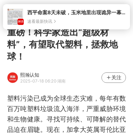
打开
西平命案8天未破，玉米地里出现诡异一幕，我突然想起了欧金中
速看最新快讯
重磅！科学家造出“超级材
料”，有望取代塑料，拯救地
球！
熙瀚认知
关注
2025-07-18 06:20
·湖南
塑料污染已成为全球生态灾难，每年有数
百万吨塑料垃圾流入海洋，严重威胁环境
和生物健康。寻找可持续、可降解的替代
品迫在眉睫。现在，加拿大英属哥伦比亚