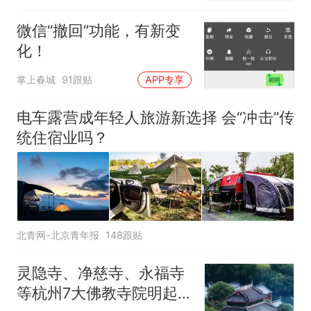
微信“撤回”功能，有新变
化！
掌上春城
91跟贴
APP专享
电车露营成年轻人旅游新选择 会“冲击”传
统住宿业吗？
北青网-北京青年报
148跟贴
灵隐寺、净慈寺、永福寺
等杭州7大佛教寺院明起