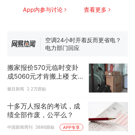
人生
搬家报价570元，搬到楼下
新
App内参与讨论
查看更多
交5060元才肯搬上楼！女子傻
眼了……
十多万人报名的考试，成绩全
部作废，公平么？
空调24小时开着反而更省电？
电力部门回应
佛山一中学招聘物理教师，笔
试前13名均遭淘汰？教育局：
搬家报价570元临时变卦
已叫停招聘，成立调查组全面
“不建议大家买深色蛋糕”上热
成5060元才肯搬上楼 女
核查
搜，网友：天塌了！
子傻眼
那个在床头放菜刀的女孩，
热
极目新闻
2.2万跟贴
因老师一句“跟我回家”改写了
人生
十多万人报名的考试，成
绩全部作废，公平么？
中国新闻周刊
3886跟贴
APP专享