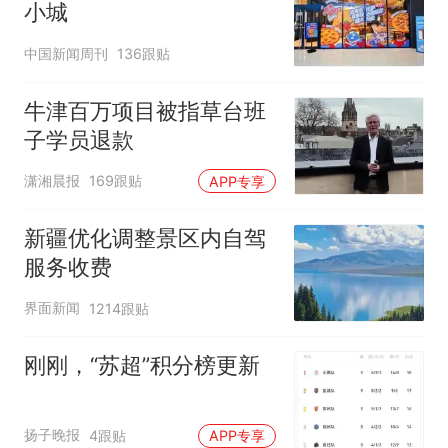
小城
中国新闻周刊
136跟贴
牛津百万项目被指草台班
子学员退款
潇湘晨报
169跟贴
APP专享
新疆优化调整景区内自驾
服务收费
界面新闻
1214跟贴
刚刚，“苏超”积分榜更新
扬子晚报
4跟贴
APP专享