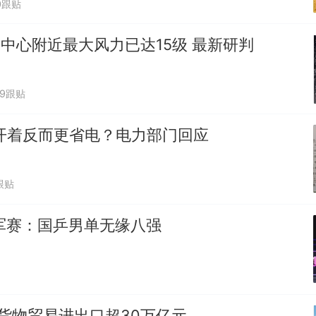
0跟贴
"中心附近最大风力已达15级 最新研判
39跟贴
开着反而更省电？电力部门回应
跟贴
军赛：国乒男单无缘八强
货物贸易进出口超30万亿元