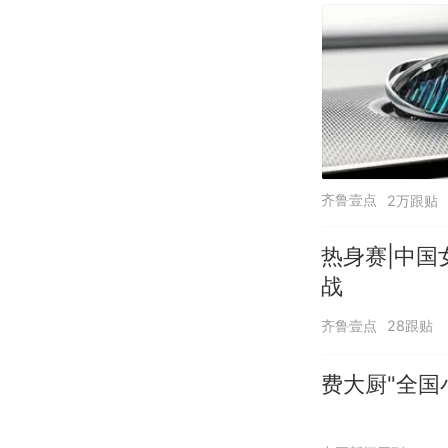
齐鲁壹点
2万跟贴
热身赛|中国
战
齐鲁壹点
28跟贴
费大厨"全国