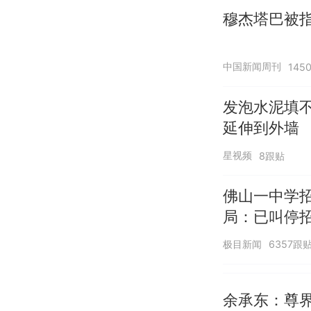
穆杰塔巴被指
中国新闻周刊
145
发泡水泥填
延伸到外墙
星视频
8跟贴
佛山一中学
局：已叫停
极目新闻
6357跟
余承东：尊界