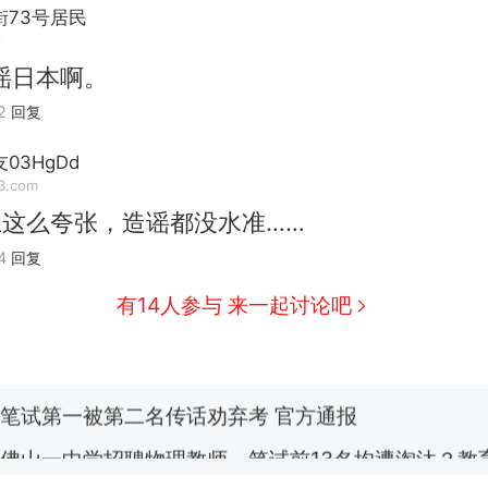
街73号居民
市
谣日本啊。
2
回复
03HgDd
3.com
上这么夸张，造谣都没水准……
那个在床头放菜刀的女孩，因老师一句“跟我回家”
热
4
回复
费大厨“全国小炒肉大王”称号，仅凭视频评出？中
新
有14人参与 来一起讨论吧
应
笔试第一被第二名传话劝弃考 官方通报
佛山一中学招聘物理教师，笔试前13名均遭淘汰？教
招聘，成立调查组全面核查
台风"白海豚"中心附近最大风力已达15级 最新研判