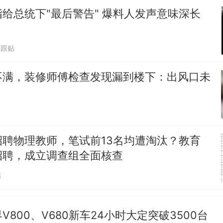
给总统下"最后警告" 爆料人发声意味深长
享界G9车型预售价公布：43.98万起
0跟贴
那个在床头放菜刀的女孩，因老师一句“跟我回家”
热
不满，装修师傅检查发现漏到楼下：出风口未
招聘物理教师，笔试前13名均遭淘汰？教育
招聘，成立调查组全面核查
贴
V800、V680新车24小时大定突破3500台