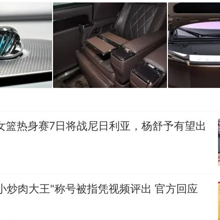
女篮热身赛7日将战尼日利亚，杨舒予有望出
小炒肉大王"称号被指凭视频评出 官方回应