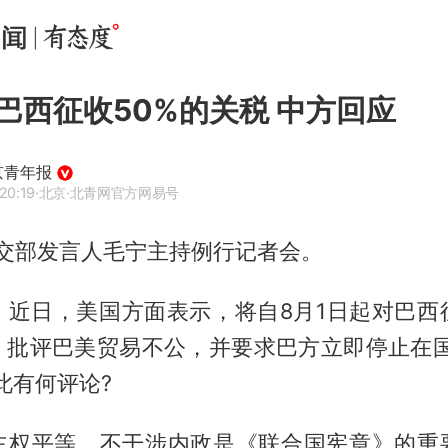
巴西征收50%的关税 中方回应
京青年报
20:19
·北京
·北青网官方网易号
外交部发言人毛宁主持例行记者会。
，近日，美国方面表示，将自8月1日起对巴西征
，批评巴美贸易不公，并要求巴方立即停止在国
此有何评论?
主权平等、不干涉内政是《联合国宪章》的重