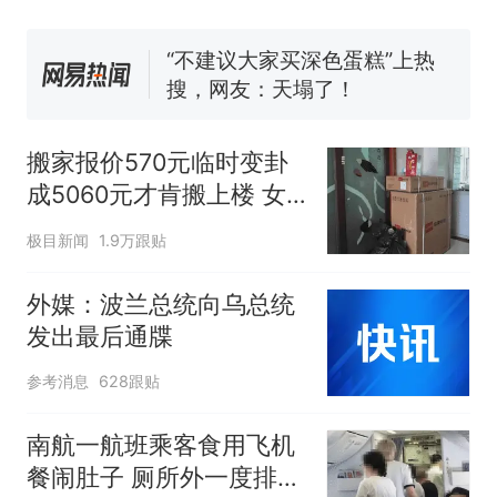
佛山一中学招聘物理教师，笔
试前13名均遭淘汰？教育局：
已叫停招聘，成立调查组全面
“不建议大家买深色蛋糕”上热
核查
搜，网友：天塌了！
南航一航班疑向乘客发放西梅
汁，致多名乘客在飞行途中排
搬家报价570元临时变卦
队上厕所！乘客：机上100多
那个在床头放菜刀的女孩，
热
成5060元才肯搬上楼 女
人只有2个厕所；客服回应：并
因老师一句“跟我回家”改写了
子傻眼
非每架飞机都会发放西梅汁
人生
极目新闻
1.9万跟贴
外媒：波兰总统向乌总统
发出最后通牒
参考消息
628跟贴
南航一航班乘客食用飞机
餐闹肚子 厕所外一度排长