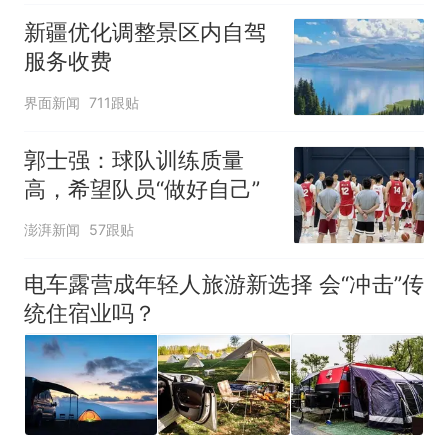
新疆优化调整景区内自驾
服务收费
界面新闻
711跟贴
郭士强：球队训练质量
高，希望队员“做好自己”
澎湃新闻
57跟贴
电车露营成年轻人旅游新选择 会“冲击”传
统住宿业吗？