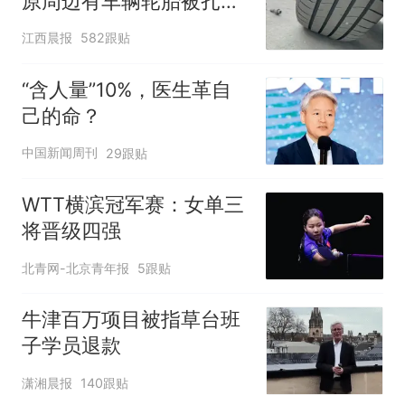
原周边有车辆轮胎被扎，
修理店铺换胎价格高达千
江西晨报
582跟贴
元，官方发布情况通报
“含人量”10%，医生革自
己的命？
中国新闻周刊
29跟贴
WTT横滨冠军赛：女单三
将晋级四强
北青网-北京青年报
5跟贴
牛津百万项目被指草台班
子学员退款
潇湘晨报
140跟贴