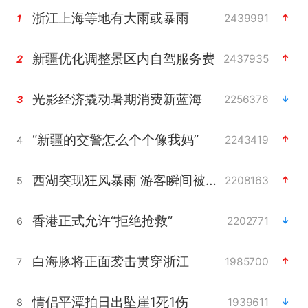
浙江上海等地有大雨或暴雨
2439991
1
新疆优化调整景区内自驾服务费
2437935
2
光影经济撬动暑期消费新蓝海
2256376
3
“新疆的交警怎么个个像我妈”
2243419
4
西湖突现狂风暴雨 游客瞬间被浇透
2208163
5
香港正式允许“拒绝抢救”
2202771
6
白海豚将正面袭击贯穿浙江
1985700
7
情侣平潭拍日出坠崖1死1伤
1939611
8