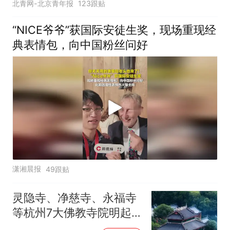
北青网-北京青年报
123跟贴
“NICE爷爷”获国际安徒生奖，现场重现经
典表情包，向中国粉丝问好
潇湘晨报
49跟贴
灵隐寺、净慈寺、永福寺
等杭州7大佛教寺院明起
临时关闭，别跑空了