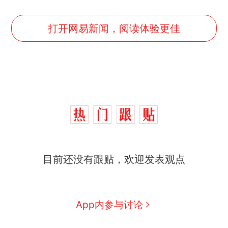
打开网易新闻，阅读体验更佳
那个在床头放菜刀的女孩，
热
目前还没有跟贴，欢迎发表观点
因老师一句“跟我回家”改写了
人生
搬家报价570元，搬到楼下
新
交5060元才肯搬上楼！女子傻
眼了……
空调24小时开着反而更省电？
App内参与讨论
电力部门回应