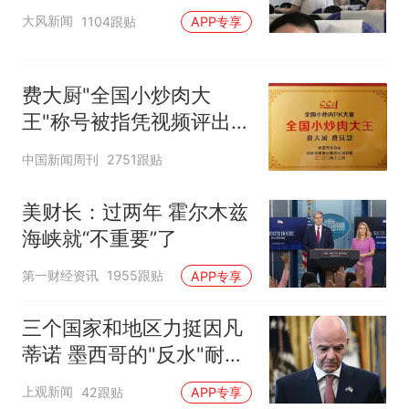
队
大风新闻
1104跟贴
APP专享
费大厨"全国小炒肉大
王"称号被指凭视频评出
官方回应
中国新闻周刊
2751跟贴
美财长：过两年 霍尔木兹
海峡就“不重要”了
第一财经资讯
1955跟贴
APP专享
三个国家和地区力挺因凡
蒂诺 墨西哥的"反水"耐人
寻味
上观新闻
42跟贴
APP专享