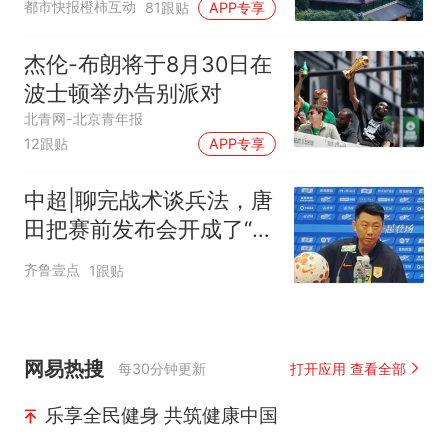
都市快报橙柿互动
81跟贴
APP专享
杰伦-布朗将于8月30日在
波士顿举办告别派对
北青网-北京青年报
12跟贴
APP专享
中超|聊完战术谈兵法，唐
田把赛前发布会开成了“军
师联盟”
齐鲁壹点
1跟贴
网易热搜
每30分钟更新
打开应用 查看全部
乐享全民健身 共筑健康中国