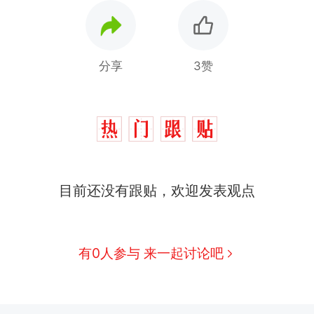
分享
3赞
十多万人报名的考试，成绩全部作废，公平么？
热
全球唯一没有法定首都的国家，刚改国名，总统就
新
目前还没有跟贴，欢迎发表观点
骑行绕了几乎整个国境线一圈，还曾两次到中国寻根
搬家报价570元，搬到楼下交5060元才肯搬上楼！
有0人参与 来一起讨论吧
视频丨只要一枚命中就能让航母瘫痪 轰-6J实力有多
空调24小时开着反而更省电？电力部门回应