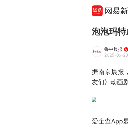
泡泡玛特
鲁中晨报
2025-06-20
据南京晨报
友们》动画
爱企查App