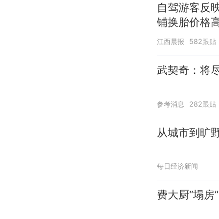
自驾游客反
铺换胎价格
江西晨报
582跟贴
武契奇：将
参考消息
282跟贴
从城市到旷野
每日经济新闻
费大厨“塌房