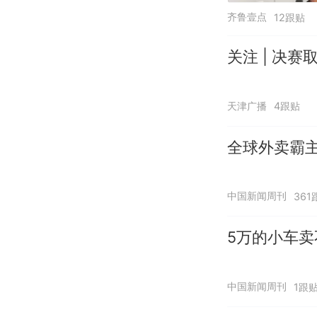
齐鲁壹点
12跟贴
关注 | 决
天津广播
4跟贴
全球外卖霸
中国新闻周刊
361
5万的小车卖
中国新闻周刊
1跟