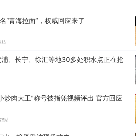
改名“青海拉面”，权威回应来了
跟贴
黄浦、长宁、徐汇等地30多处积水点正在抢
小炒肉大王"称号被指凭视频评出 官方回应
1跟贴