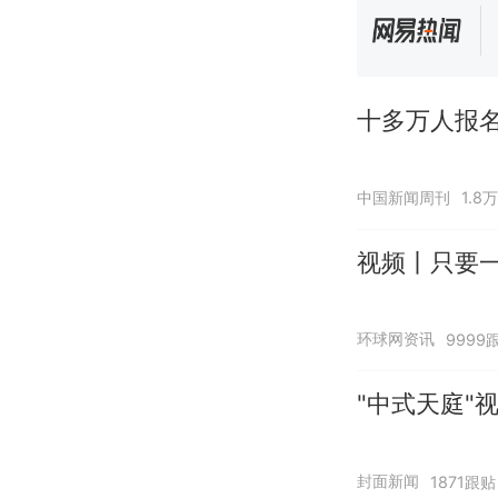
十多万人报
中国新闻周刊
1.8
视频丨只要一
环球网资讯
9999
"中式天庭"
封面新闻
1871跟贴