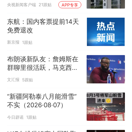
央视新闻客户端
21跟贴
APP专享
东航：国内客票提前14天
免费退改
新京报
1跟贴
布朗谈新队友：詹姆斯在
群聊里很活跃，马克西最
早联系我
文汇报
5跟贴
“新疆阿勒泰八月能滑雪”
不实（2026·08·07）
今日辟谣
1跟贴