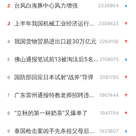
台风白海豚中心风力增强
2336964
2
上半年我国机械工业经济运行稳中有进
2309423
3
我国货物贸易进出口超30万亿元
2264156
4
佛山通报笔试前13被淘汰后5名进体检
2108075
5
国防部回应日本试射“战斧”导弹
2081785
6
广东雷州通报特教老师招聘违规事件
1967444
7
“立秋的第一杯奶茶”又爆单了
1941794
8
泰国枪击案凶手先杀祖父母后行凶
1923807
9