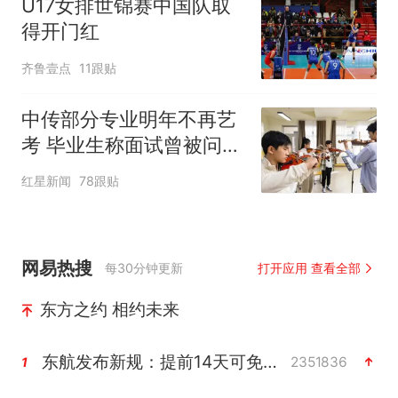
U17女排世锦赛中国队取
得开门红
齐鲁壹点
11跟贴
中传部分专业明年不再艺
考 毕业生称面试曾被问
“如何策划晚会” 专家：遏
红星新闻
78跟贴
制“艺考捷径化”
网易热搜
每30分钟更新
打开应用 查看全部
东方之约 相约未来
东航发布新规：提前14天可免费退改签
2351836
1