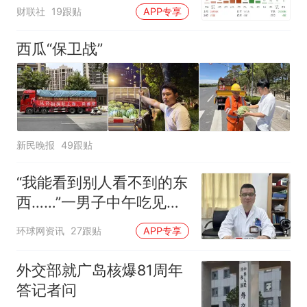
强
财联社
19跟贴
APP专享
西瓜“保卫战”
新民晚报
49跟贴
“我能看到别人看不到的东
西……”一男子中午吃见手
青没事，晚上再吃却出现
环球网资讯
27跟贴
APP专享
幻觉被紧急送医！
外交部就广岛核爆81周年
答记者问