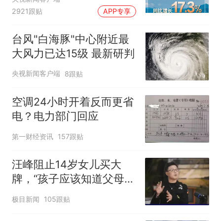
2921跟贴
APP专享
台风"白海豚"中心附近最
大风力已达15级 最新研判
央视新闻客户端
8跟贴
空调24小时开着反而更省
电？电力部门回应
第一财经资讯
157跟贴
汪峰阻止14岁女儿买大
牌，“孩子应该知道父母的
不易”，称自己买衣服80%
极目新闻
105跟贴
都在淘宝