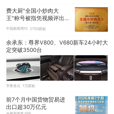
费大厨"全国小炒肉大
王"称号被指凭视频评出
官方回应
中国新闻周刊
2750跟贴
余承东：尊界V800、V680新车24小时大
定突破3500台
齐鲁壹点
1万跟贴
前7个月中国货物贸易进
出口超30万亿元
央视新闻客户端