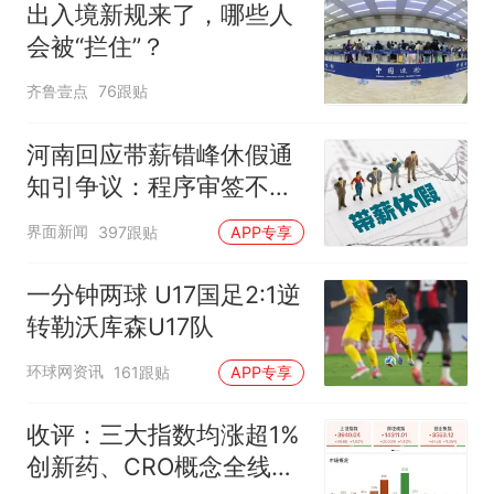
出入境新规来了，哪些人
会被“拦住”？
齐鲁壹点
76跟贴
河南回应带薪错峰休假通
知引争议：程序审签不规
范，待修改后予以印发
界面新闻
397跟贴
APP专享
一分钟两球 U17国足2:1逆
转勒沃库森U17队
环球网资讯
161跟贴
APP专享
收评：三大指数均涨超1%
创新药、CRO概念全线走