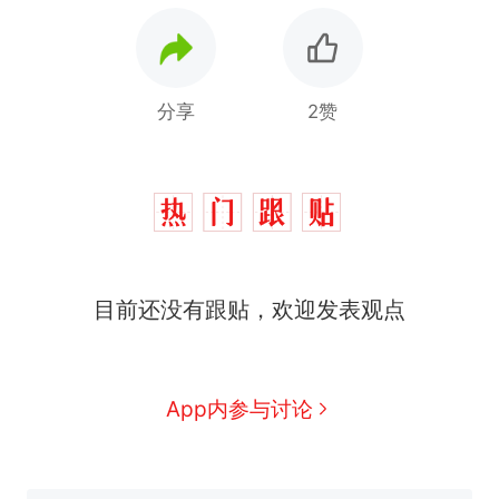
分享
2赞
目前还没有跟贴，欢迎发表观点
那个在床头放菜刀的女孩，
热
因老师一句“跟我回家”改写了
人生
制裁瓜子饺子，美国怕什
新
App内参与讨论
么？
费大厨“全国小炒肉大王”称
号，仅凭视频评出？中国烹饪