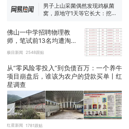
协会回应
男子上山采菌偶然发现鸡枞菌
窝，原地守1天等它长大：挖了
140多朵
美国渔民钓获鲨鱼徒手将其拽
回大海 目击者直呼震惊 （视频
佛山一中学招聘物理教
来源：参考消息）
笔试第一被第二名传话劝弃考
师，笔试前13名均遭淘
官方通报
汰？教育局：已叫停招
那个在床头放菜刀的女孩，
热
极目新闻
2548跟贴
聘，成立调查组全面核查
因老师一句“跟我回家”改写了
人生
从“零风险零投入”到负债百万：一个养牛
项目崩盘后，谁该为农户的贷款买单丨红
星调查
红星新闻
1781跟贴