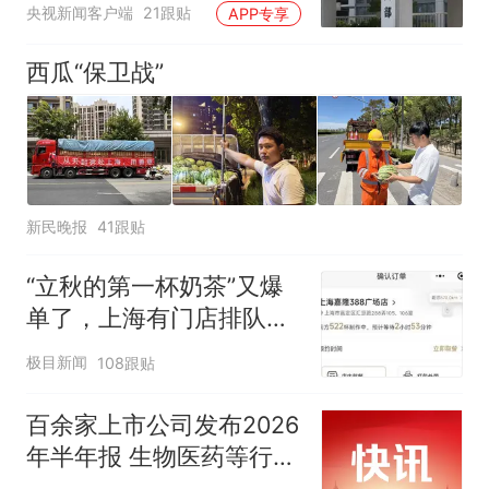
央视新闻客户端
21跟贴
APP专享
西瓜“保卫战”
新民晚报
41跟贴
“立秋的第一杯奶茶”又爆
单了，上海有门店排队超
500杯，店员：今天奶茶
极目新闻
108跟贴
店都很忙，要等2个多小
时
百余家上市公司发布2026
年半年报 生物医药等行业
现亮点