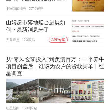
来源：参考消息）
笔试第一被第二名传话劝弃考
官方回应
中国新闻周刊
2717跟贴
官方通报
那个在床头放菜刀的女孩，
热
山姆超市落地烟台进展如
因老师一句“跟我回家”改写了
何？最新消息来了
人生
齐鲁壹点
120跟贴
APP专享
从“零风险零投入”到负债百万：一个养牛
项目崩盘后，谁该为农户的贷款买单丨红
星调查
红星新闻
1693跟贴