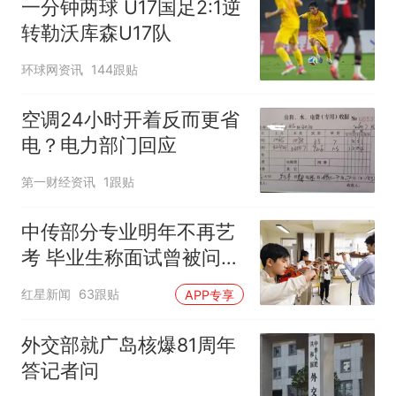
一分钟两球 U17国足2:1逆
转勒沃库森U17队
环球网资讯
144跟贴
空调24小时开着反而更省
电？电力部门回应
第一财经资讯
1跟贴
中传部分专业明年不再艺
考 毕业生称面试曾被问
“如何策划晚会” 专家：遏
红星新闻
63跟贴
APP专享
制“艺考捷径化”
外交部就广岛核爆81周年
答记者问