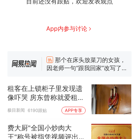
目前还没有跟贴，欢迎发表观点
App内参与讨论
那个在床头放菜刀的女孩，
热
因老师一句“跟我回家”改写了
人生
制裁瓜子饺子，美国怕什
新
么？
租客在上锁柜子里发现遗
费大厨“全国小炒肉大王”称
像吓哭 房东曾称就爱租给
号，仅凭视频评出？中国烹饪
男生
协会回应
男子上山采菌偶然发现鸡枞菌
极目新闻
6190跟贴
APP专享
窝，原地守1天等它长大：挖了
140多朵
美国渔民钓获鲨鱼徒手将其拽
费大厨"全国小炒肉大
回大海 目击者直呼震惊 （视频
王"称号被指凭视频评出