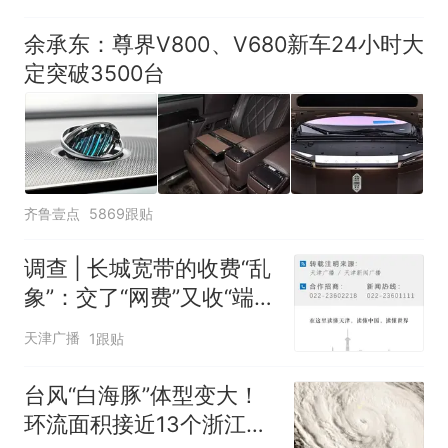
余承东：尊界V800、V680新车24小时大
定突破3500台
齐鲁壹点
5869跟贴
调查 | 长城宽带的收费“乱
象”：交了“网费”又收“端口
费”，退费没着落，使用期
天津广播
1跟贴
可延长到2037年
台风“白海豚”体型变大！
环流面积接近13个浙江那