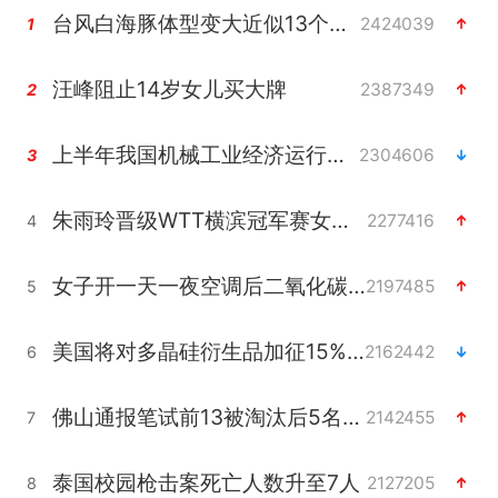
台风白海豚体型变大近似13个浙江面积
2424039
1
汪峰阻止14岁女儿买大牌
2387349
2
上半年我国机械工业经济运行稳中有进
2304606
3
朱雨玲晋级WTT横滨冠军赛女单八强
2277416
4
女子开一天一夜空调后二氧化碳中毒
2197485
5
美国将对多晶硅衍生品加征15%关税
2162442
6
佛山通报笔试前13被淘汰后5名进体检
2142455
7
泰国校园枪击案死亡人数升至7人
2127205
8