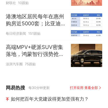
财联社
10跟贴
港澳地区居民每年在惠州
购房近5000套；比亚迪销
量跻身全球车企第六丨大
每日经济新闻
151跟贴
湾区财经早参
高端MPV+硬派SUV密集
落地，鸿蒙智行强势抢占
自主高端市场制高点
澎湃汽车圈
75跟贴
网易热搜
每30分钟更新
打开应用 查看全部
如何把百年大党建设得更加坚强有力？