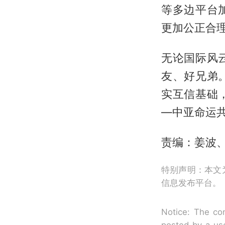
等多边平台
更加公正合
无论国际风
友、好兄弟
实互信基础
—中亚命运
责编：姜波
特别声明：本文
信息发布平台。
Notice: The con
posted by a use