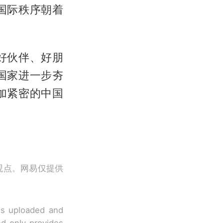
国际秩序朝着
好伙伴、好朋
国家进一步夯
加紧密的中国
观点。网易仅提供
 is uploaded and
nd only provides