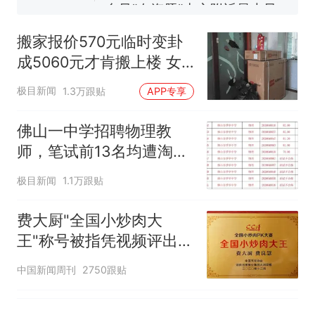
佛山一中学招聘物理教师，笔
试前13名均遭淘汰？教育局：
搬家报价570元临时变卦
已叫停招聘，成立调查组全面
笔试第一被第二名传话劝弃考
成5060元才肯搬上楼 女
核查
官方通报
子傻眼
那个在床头放菜刀的女孩，
极目新闻
1.3万跟贴
APP专享
热
因老师一句“跟我回家”改写了
人生
佛山一中学招聘物理教
师，笔试前13名均遭淘
汰？教育局：已叫停招
极目新闻
1.1万跟贴
聘，成立调查组全面核查
费大厨"全国小炒肉大
王"称号被指凭视频评出
官方回应
中国新闻周刊
2750跟贴