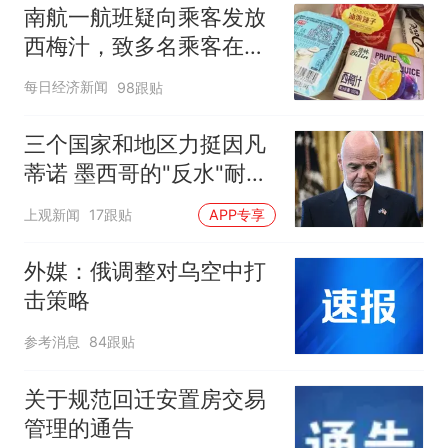
南航一航班疑向乘客发放
西梅汁，致多名乘客在飞
行途中排队上厕所！乘
每日经济新闻
98跟贴
客：机上100多人只有2个
厕所；客服回应：并非每
三个国家和地区力挺因凡
架飞机都会发放西梅汁
蒂诺 墨西哥的"反水"耐人
寻味
上观新闻
17跟贴
APP专享
外媒：俄调整对乌空中打
击策略
参考消息
84跟贴
关于规范回迁安置房交易
管理的通告