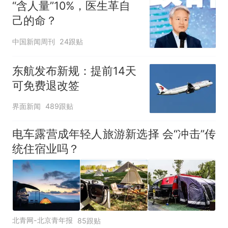
“含人量”10%，医生革自
己的命？
中国新闻周刊
24跟贴
东航发布新规：提前14天
可免费退改签
界面新闻
489跟贴
电车露营成年轻人旅游新选择 会“冲击”传
统住宿业吗？
北青网-北京青年报
85跟贴