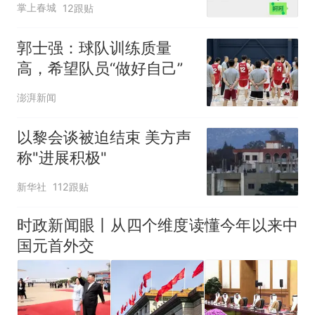
掌上春城
12跟贴
郭士强：球队训练质量
高，希望队员“做好自己”
澎湃新闻
以黎会谈被迫结束 美方声
称"进展积极"
新华社
112跟贴
时政新闻眼丨从四个维度读懂今年以来中
国元首外交