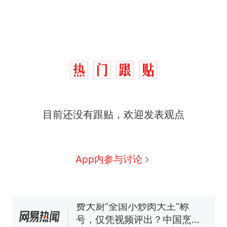
目前还没有跟贴，欢迎发表观点
那个在床头放菜刀的女孩，
热
因老师一句“跟我回家”改写了
人生
搬家报价570元，搬到楼下
新
App内参与讨论
交5060元才肯搬上楼！女子傻
眼了……
费大厨“全国小炒肉大王”称
号，仅凭视频评出？中国烹饪
协会回应
台风"白海豚"中心附近最大风
力已达15级 最新研判