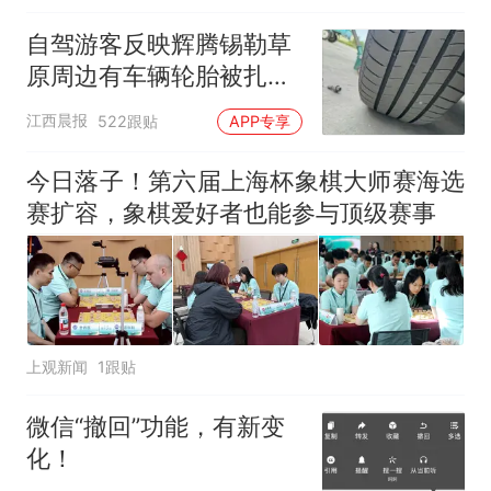
自驾游客反映辉腾锡勒草
原周边有车辆轮胎被扎，
修理店铺换胎价格高达千
江西晨报
522跟贴
APP专享
元，官方发布情况通报
今日落子！第六届上海杯象棋大师赛海选
赛扩容，象棋爱好者也能参与顶级赛事
上观新闻
1跟贴
微信“撤回”功能，有新变
化！