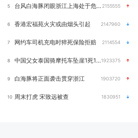
台风白海豚闭眼浙江上海处于危险半圆
2155555
5
香港宏福苑火灾或由烟头引起
2147960
6
网约车司机充电时猝死保险拒赔
2114554
7
中国父女泰国骑摩托车坠崖1死1伤
1923375
8
白海豚将正面袭击贯穿浙江
1903720
9
周末打虎 宋致远被查
1830951
10