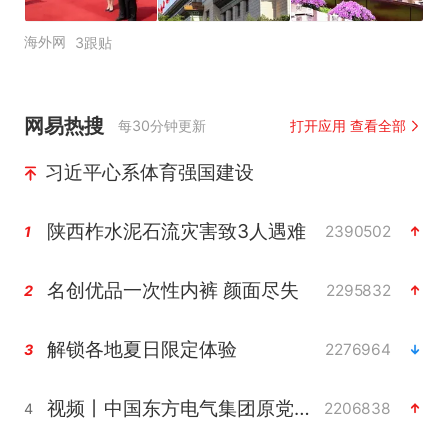
海外网
3跟贴
网易热搜
每30分钟更新
打开应用 查看全部
习近平心系体育强国建设
陕西柞水泥石流灾害致3人遇难
2390502
1
名创优品一次性内裤 颜面尽失
2295832
2
解锁各地夏日限定体验
2276964
3
视频丨中国东方电气集团原党组副书记、董事宋致远被查
2206838
4