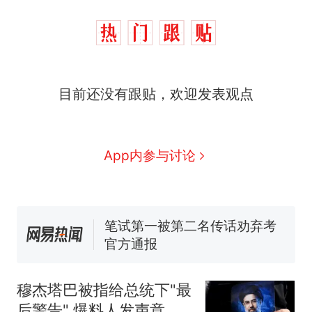
目前还没有跟贴，欢迎发表观点
那个在床头放菜刀的女孩，
热
因老师一句“跟我回家”改写了
人生
费大厨“全国小炒肉大王”称
新
App内参与讨论
号，仅凭视频评出？中国烹饪
协会回应
美国渔民钓获鲨鱼徒手将其拽
回大海 目击者直呼震惊 （视频
来源：参考消息）
笔试第一被第二名传话劝弃考
官方通报
佛山一中学招聘物理教师，笔
试前13名均遭淘汰？教育局：
穆杰塔巴被指给总统下"最
已叫停招聘，成立调查组全面
台风"白海豚"中心附近最大风
后警告" 爆料人发声意味