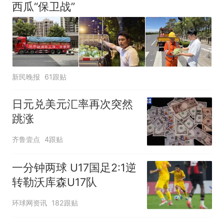
西瓜“保卫战”
新民晚报
61跟贴
日元兑美元汇率再次突然
跳涨
齐鲁壹点
4跟贴
一分钟两球 U17国足2:1逆
转勒沃库森U17队
环球网资讯
182跟贴