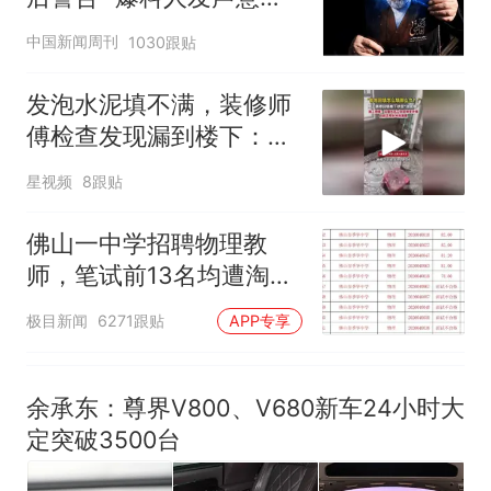
核查
力已达15级 最新研判
深长
那个在床头放菜刀的女孩，
热
中国新闻周刊
1030跟贴
因老师一句“跟我回家”改写了
人生
发泡水泥填不满，装修师
傅检查发现漏到楼下：出
风口未延伸到外墙
星视频
8跟贴
佛山一中学招聘物理教
师，笔试前13名均遭淘
汰？教育局：已叫停招
极目新闻
6271跟贴
APP专享
聘，成立调查组全面核查
余承东：尊界V800、V680新车24小时大
定突破3500台