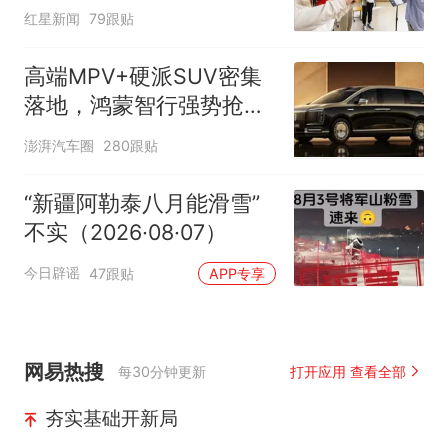
“如何策划晚会” 专家：遏
红星新闻
79跟贴
制“艺考捷径化”
高端MPV+硬派SUV密集
落地，鸿蒙智行强势抢占
自主高端市场制高点
澎湃汽车圈
280跟贴
“新疆阿勒泰八月能滑雪”
不实（2026·08·07）
今日辟谣
47跟贴
APP专享
网易热搜
每30分钟更新
打开应用 查看全部
夯实基础开新局