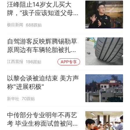
汪峰阻止14岁女儿买大
牌，“孩子应该知道父母的
不易”，称自己买衣服80%
极目新闻
688跟贴
都在淘宝
自驾游客反映辉腾锡勒草
原周边有车辆轮胎被扎，
修理店铺换胎价格高达千
江西晨报
198跟贴
APP专享
元，官方发布情况通报
以黎会谈被迫结束 美方声
称"进展积极"
新华社
70跟贴
中传部分专业明年不再艺
考 毕业生称面试曾被问