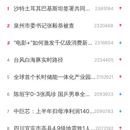
沙特土耳其巴基斯坦签署共同防务协议
2385194
1
泉州市委书记张毅恭被查
2320468
2
“电影+”如何激发千亿级消费新活力？
2316604
3
台风白海豚实时路径
2234405
4
全球首个长时储能一体化产业园量产
2152921
5
陈垣宇0-3张禹珍 国乒男单全军覆没
2093923
6
中巨芯：上半年归母净利润1405.77万元
2090783
7
四川宜宾市高县4.9级地震致1人死亡
2072192
8