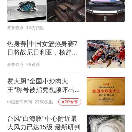
齐鲁壹点
1.8万跟贴
热身赛|中国女篮热身赛7
日将战尼日利亚，杨舒予
有望出战
齐鲁壹点
28跟贴
费大厨"全国小炒肉大
王"称号被指凭视频评出
官方回应
中国新闻周刊
2750跟贴
APP专享
台风"白海豚"中心附近最
大风力已达15级 最新研判