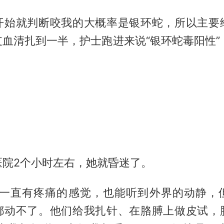
开始就判断咬我的大概率是银环蛇，所以主要
血清扎到一半，护士跑进来说“银环蛇毒阳性”
医院2个小时左右，她就昏迷了。
时一直有疼痛的感觉，也能听到外界的动静，
都动不了。他们给我扎针、在胳膊上做皮试，