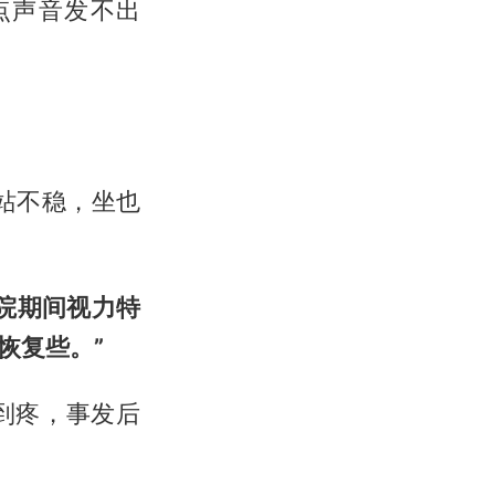
点声音发不出
站不稳，坐也
院期间视力特
恢复些。”
到疼，事发后