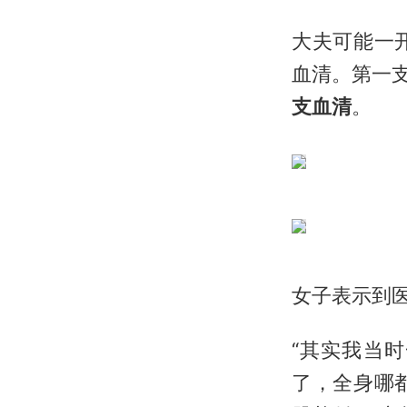
大夫可能一
血清。第一支
支血清
。
女子表示到
“其实我当
了，全身哪