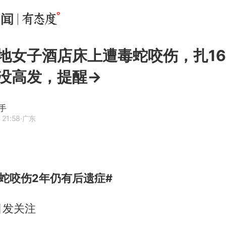
地女子酒店床上遭毒蛇咬伤，扎1
没高发，提醒→
手
 21:58
·广东
蛇咬伤2年仍有后遗症#
引发关注