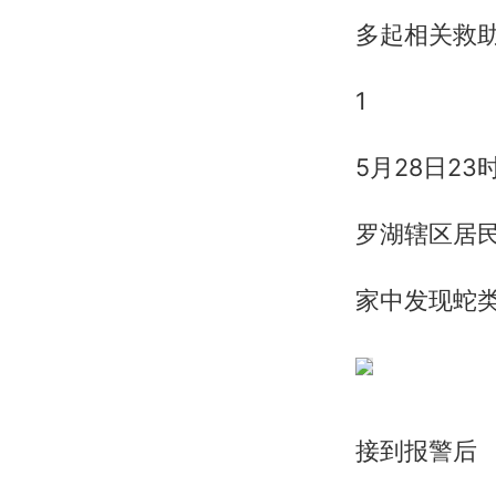
多起相关救
1
5月28日23
罗湖辖区居
家中发现蛇
接到报警后