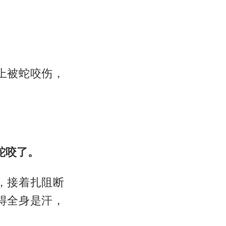
上被蛇咬伤，
蛇咬了。
，接着扎阻断
得全身是汗，