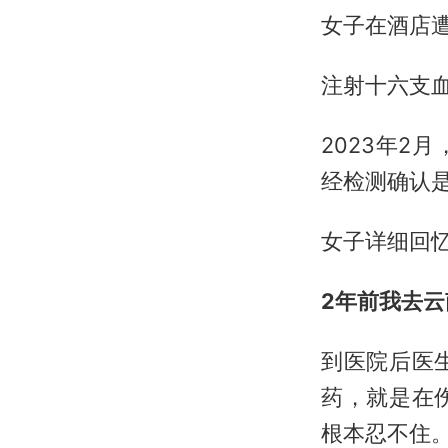
女子在酒店
注射十六支
2023年
经检测确认
女子详细回
2年前我去
到医院后医
药，就是在
根本忍不住