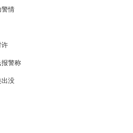
助警情
时许
民报警称
类出没