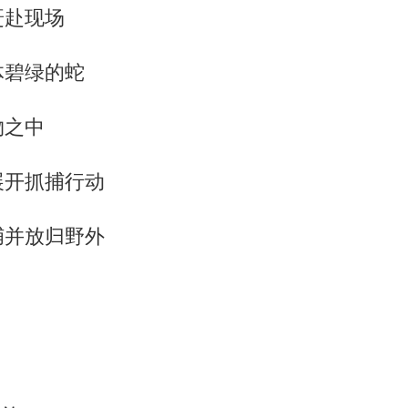
赶赴现场
体碧绿的蛇
物之中
展开抓捕行动
捕并放归野外