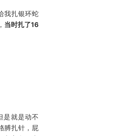
给我扎银环蛇
，
当时扎了16
但是就是动不
胳膊扎针，屁