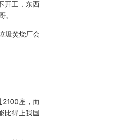
不开工，东西
哥。
垃圾焚烧厂会
100座，而
能比得上我国