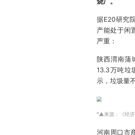
烧厂。
据E20研究
产能处于闲
严重：
陕西渭南蒲
13.3万
示，垃圾量
▲来源：《经济
河南周口市