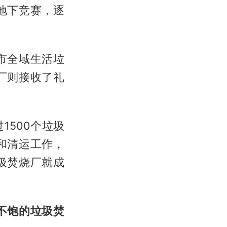
地下竞赛，逐
市全域生活垃
厂则接收了礼
500个垃圾
和清运工作，
圾焚烧厂就成
不饱的垃圾焚