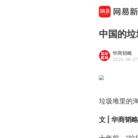
中国的垃
华商韬略
2025-06-07 
垃圾堆里的
文 | 华商韬