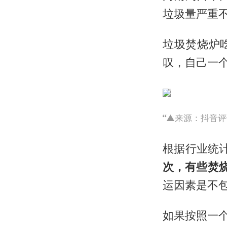
垃圾量严重不
垃圾焚烧炉
叹，自己一
▲来源：抖音评
根据行业统
次，有些焚
运因素是不
如果按照一