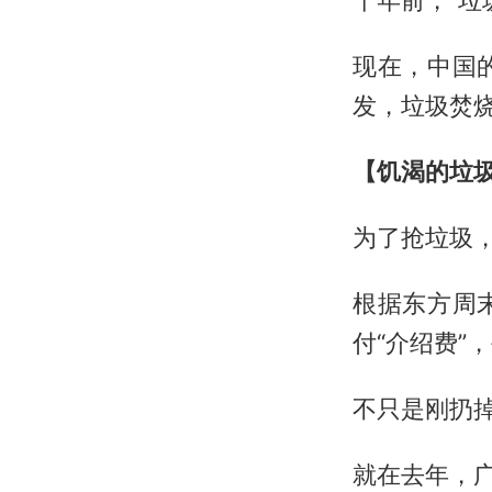
十年前，“垃
现在，中国
发，垃圾焚
【饥渴的垃
为了抢垃圾
根据东方周
付“介绍费”
不只是刚扔
就在去年，