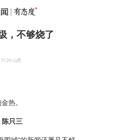
圾，不够烧了
11:20
·山西
淘金热。
略 陈只三