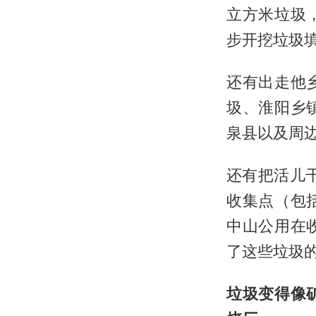
立方米垃圾
步开挖垃圾
还有出走他
圾、淮阳乡
泉县以及周
还有把活儿
收集点（包
中山公用在
了这些垃圾
垃圾变得像