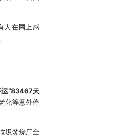
有人在网上感
。
”83467天
备老化等意外停
垃圾焚烧厂全