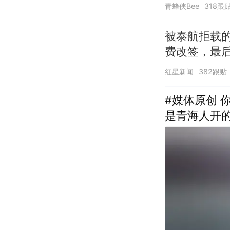
青蜂侠Bee
318跟
被泰航拒载
费改签，最
红星新闻
382跟贴
#媒体原创 
是青海人开的