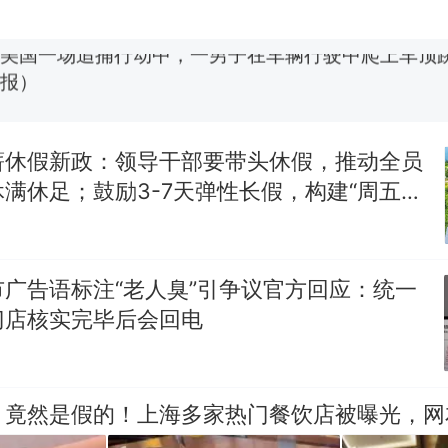
美国一场追捕行动中，一男子在车辆行驶中爬上车顶
报）
笔试第一被第二名传话劝弃考 官方通报
美国渔民钓获鲨鱼徒手将其拽回大海 目击者直呼震惊
参考消息）
薪休假新政：领导干部要带头休假，推动全员
西班牙飞地休达边境，摩洛哥士兵搬起大石块投向
热
满休足；鼓励3-7天弹性长假，构建“周五半
此前一天内数万人从摩洛哥涌入西班牙
假”短途度假模式
广告语标注“老人臭”引争议官方回应：统一
门店核实完毕后会回电
，竟然是假的！上海多家热门餐饮店被曝光，网