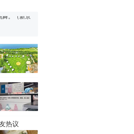
跳舞。（新京
 （视频来源：
移民引争议，
友热议