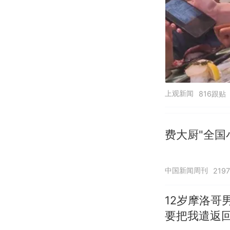
上观新闻
816跟贴
费大厨"全国
中国新闻周刊
219
12岁摩洛哥
要把我遣返回