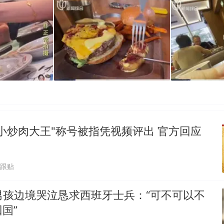
小炒肉大王"称号被指凭视频评出 官方回应
7跟贴
男孩边境哭泣恳求西班牙士兵：“可不可以不
国”