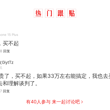
hone 15 Plus
，买不起
08
回复
iytTz
机
西班牙飞地休达边境，摩洛哥士兵搬起大石块投向
热
太贵了，买不起，如果33万左右能搞定，我也去
此前一天内数万人从摩洛哥涌入西班牙
去和理解谈判了。
费大厨“全国小炒肉大王”称号，仅凭视频评出？中
新
7
回复
应
男子上山采菌偶然发现鸡枞菌窝，原地守1天等它长大：
有40人参与 来一起讨论吧
朵