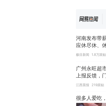
河南发布带
应休尽休、休
天+周末+年
极目新闻
1.8万跟贴
广州永旺超市
上报反馈，
江西晨报
219跟贴
很多人爱吃