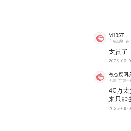
M185T
广东深圳
iP
太贵了
2025-06-
有态度网友0
火星
荣耀手
40万
来只能
2025-06-0