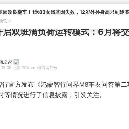
开启双班满负荷运转模式：6月将交
电脑之家
 12:06
·北京
·PChome官方网易号
智行官方发布《鸿蒙智行问界M8车友问答第二
交付等情况进行了信息披露，引发关注。