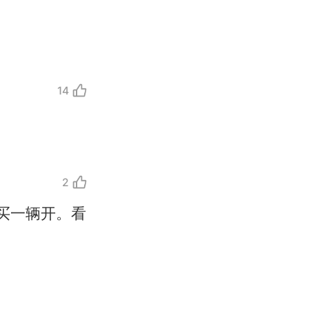
14
2
移民引争议，
买一辆开。看
国烹饪协会回
挖了140多