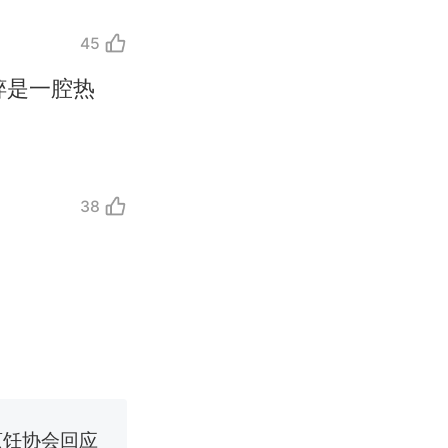
45
粹是一腔热
38
改写了人生
烹饪协会回应
挖了140多