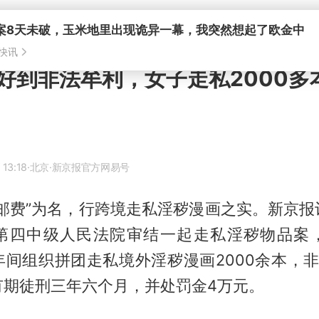
案8天未破，玉米地里出现诡异一幕，我突然想起了欧金中
快讯
好到非法牟利，女子走私2000多
 13:18
·北京
·新京报官方网易号
摊邮费”为名，行跨境走私淫秽漫画之实。新京报
第四中级人民法院审结一起走私淫秽物品案
年间组织拼团走私境外淫秽漫画2000余本，非
有期徒刑三年六个月，并处罚金4万元。