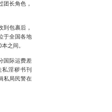
过团长角色，
收到包裹后，
位于全国各地
0本之间。
分国际运费差
走私淫秽书刊
关缉私局民警在