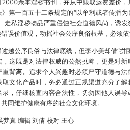
口2000余本淫秽书刊，并从中赚取运费差价，
法》第一百五十二条规定的“以牟利或者传播为
形。走私淫秽物品严重侵蚀社会道德风尚，诱发
递错误价值观，动摇社会公序良俗根基，必须依
得逾越公序良俗与法律底线，但李小美却借“拼团
实，这既是对法律权威的公然挑衅，更是对新
严重背离。追求个人兴趣时必须严守道德与法
获取文化产品时，务必通过正规渠道充分了解
名录，仔细核查内容合法性，切勿因他人误导
，共同维护健康有序的社会文化环境。
吴梦真 编辑 刘倩 校对 王心