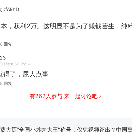
0fAkhD
千本，获利2万。这明显不是为了赚钱营生，纯
28
回复
23
I Mate 60 Pro +
就得了，屁大点事
那个在床头放菜刀的女孩，因老师一句“跟我回家”
热
28
回复
有262人参与 来一起讨论吧
制裁瓜子饺子，美国怕什么？
新
费大厨“全国小炒肉大王”称号，仅凭视频评出？中国
男子上山采菌偶然发现鸡枞菌窝，原地守1天等它长大：