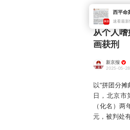
西平命
速看最新
从个人嗜
画获刑
新京报
2025-05-28
以“拼团分
日，北京市
（化名）两
元，被判处