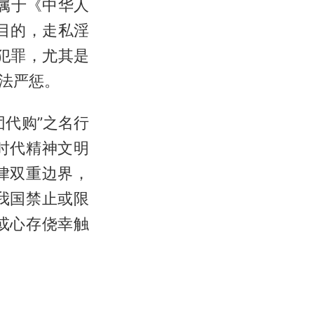
属于《中华人
目的，走私淫
犯罪，尤其是
法严惩。
代购”之名行
时代精神文明
律双重边界，
我国禁止或限
或心存侥幸触