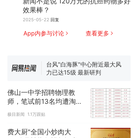
新闻不是说 120万元的抗癌药物多好
因老师一句“跟我回家”改写了
效果棒？
人生
搬家报价570元，搬到楼下
新
2025-05-22
回复
交5060元才肯搬上楼！女子傻
眼了……
费大厨“全国小炒肉大王”称
App内参与讨论
查看更多
号，仅凭视频评出？中国烹饪
协会回应
台风"白海豚"中心附近最大风
力已达15级 最新研判
佛山一中学招聘物理教师，笔
试前13名均遭淘汰？教育局：
已叫停招聘，成立调查组全面
笔试第一被第二名传话劝弃考
核查
官方通报
佛山一中学招聘物理教
那个在床头放菜刀的女孩，
热
师，笔试前13名均遭淘
因老师一句“跟我回家”改写了
汰？教育局：已叫停招
人生
极目新闻
1.1万跟贴
聘，成立调查组全面核查
费大厨"全国小炒肉大