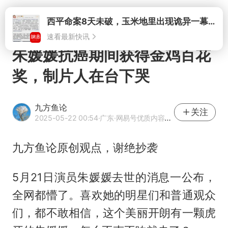
打开
西平命案8天未破，玉米地里出现诡异一幕，我突然想起了欧金中
速看最新快讯
朱媛媛抗癌期间获得金鸡百花
奖，制片人在台下哭
九方鱼论
关注
2025-05-22 00:54
·广东
·网易号优质内容创作者
九方鱼论原创观点，谢绝抄袭
5月21日演员
朱媛媛
去世的消息一公布，
全网都懵了。喜欢她的明星们和普通观众
们，都不敢相信，这个美丽开朗有一颗虎