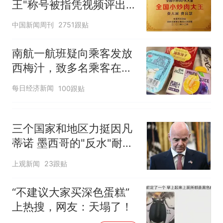
王"称号被指凭视频评出
官方回应
中国新闻周刊
2751跟贴
南航一航班疑向乘客发放
西梅汁，致多名乘客在飞
行途中排队上厕所！乘
每日经济新闻
100跟贴
客：机上100多人只有2个
厕所；客服回应：并非每
架飞机都会发放西梅汁
三个国家和地区力挺因凡
蒂诺 墨西哥的"反水"耐人
寻味
上观新闻
23跟贴
“不建议大家买深色蛋糕”
上热搜，网友：天塌了！