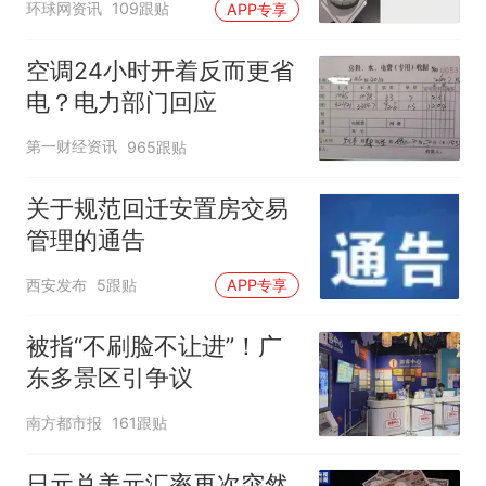
环球网资讯
109跟贴
APP专享
空调24小时开着反而更省
电？电力部门回应
第一财经资讯
965跟贴
关于规范回迁安置房交易
管理的通告
西安发布
5跟贴
APP专享
被指“不刷脸不让进”！广
东多景区引争议
南方都市报
161跟贴
日元兑美元汇率再次突然