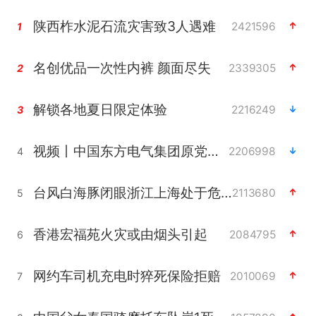
陕西柞水泥石流灾害致3人遇难
2421596
1
名创优品一次性内裤 颜面尽失
2339305
2
解锁各地夏日限定体验
2216249
3
视频丨中国东方电气集团原党组副书记、董事宋致远被查
2206998
4
台风白海豚闭眼浙江上海处于危险半圆
2113680
5
香港宏福苑火灾或由烟头引起
2084795
6
网约车司机充电时猝死保险拒赔
2010069
7