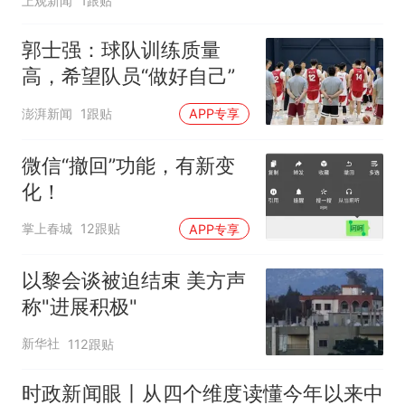
上观新闻
1跟贴
郭士强：球队训练质量
高，希望队员“做好自己”
澎湃新闻
1跟贴
APP专享
微信“撤回”功能，有新变
化！
掌上春城
12跟贴
APP专享
以黎会谈被迫结束 美方声
称"进展积极"
新华社
112跟贴
时政新闻眼丨从四个维度读懂今年以来中