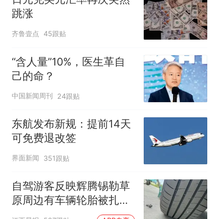
跳涨
齐鲁壹点
45跟贴
“含人量”10%，医生革自
己的命？
中国新闻周刊
24跟贴
东航发布新规：提前14天
可免费退改签
界面新闻
351跟贴
自驾游客反映辉腾锡勒草
原周边有车辆轮胎被扎，
修理店铺换胎价格高达千