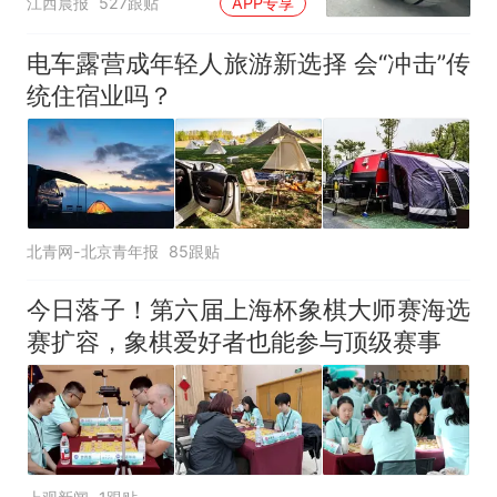
江西晨报
527跟贴
APP专享
元，官方发布情况通报
电车露营成年轻人旅游新选择 会“冲击”传
统住宿业吗？
北青网-北京青年报
85跟贴
今日落子！第六届上海杯象棋大师赛海选
赛扩容，象棋爱好者也能参与顶级赛事