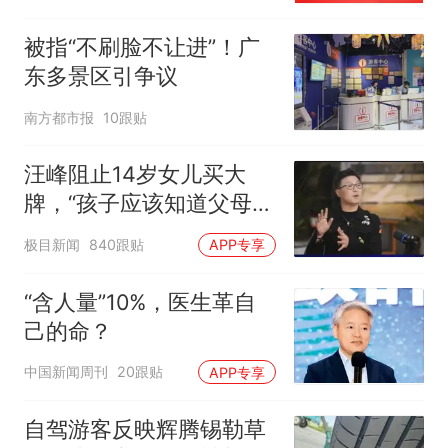
被指“不刷脸不让进”！广
东多景区引争议
南方都市报
10跟贴
汪峰阻止14岁女儿买大
牌，“孩子应该知道父母的
不易”，称自己买衣服80%
极目新闻
840跟贴
APP专享
都在淘宝
“含人量”10%，医生革自
己的命？
中国新闻周刊
20跟贴
APP专享
自驾游客反映辉腾锡勒草