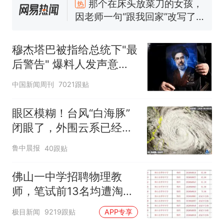
那个在床头放菜刀的女孩，
热
因老师一句“跟我回家”改写了
人生
费大厨“全国小炒肉大王”称
新
号，仅凭视频评出？中国烹饪
穆杰塔巴被指给总统下"最
协会回应
台风"白海豚"中心附近最大风
后警告" 爆料人发声意味
力已达15级 最新研判
深长
佛山一中学招聘物理教师，笔
中国新闻周刊
7021跟贴
试前13名均遭淘汰？教育局：
已叫停招聘，成立调查组全面
笔试第一被第二名传话劝弃考
眼区模糊！台风“白海豚”
核查
官方通报
闭眼了，外围云系已经触
享界G9车型预售价公布：
及浙江，浙江、上海等地
鲁中晨报
40跟贴
43.98万起
位于台风危险半圆
那个在床头放菜刀的女孩，
热
佛山一中学招聘物理教
因老师一句“跟我回家”改写了
师，笔试前13名均遭淘
人生
汰？教育局：已叫停招
极目新闻
9219跟贴
APP专享
聘，成立调查组全面核查