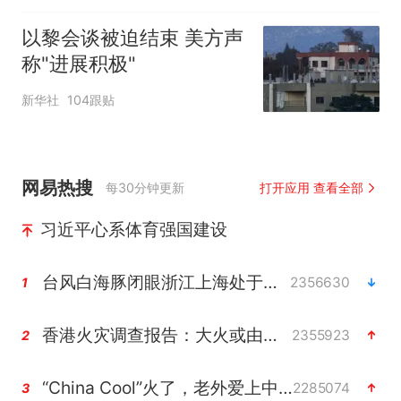
以黎会谈被迫结束 美方声
称"进展积极"
新华社
104跟贴
网易热搜
每30分钟更新
打开应用 查看全部
习近平心系体育强国建设
台风白海豚闭眼浙江上海处于危险半圆
2356630
1
香港火灾调查报告：大火或由烟头引起
2355923
2
“China Cool”火了，老外爱上中国避暑游
2285074
3