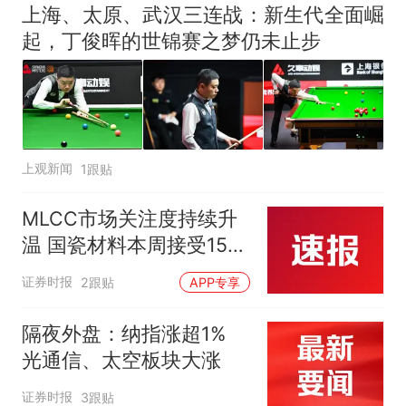
上海、太原、武汉三连战：新生代全面崛
起，丁俊晖的世锦赛之梦仍未止步
上观新闻
1跟贴
MLCC市场关注度持续升
温 国瓷材料本周接受152
家机构调研
证券时报
2跟贴
APP专享
隔夜外盘：纳指涨超1%
光通信、太空板块大涨
证券时报
3跟贴