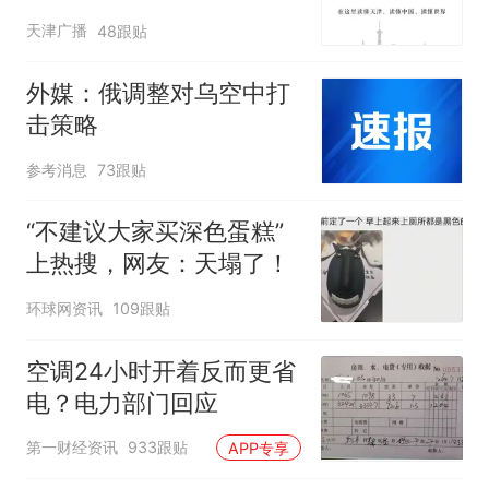
费”，退费没着落，使用期
天津广播
48跟贴
可延长到2037年
外媒：俄调整对乌空中打
击策略
参考消息
73跟贴
“不建议大家买深色蛋糕”
上热搜，网友：天塌了！
环球网资讯
109跟贴
空调24小时开着反而更省
电？电力部门回应
第一财经资讯
933跟贴
APP专享