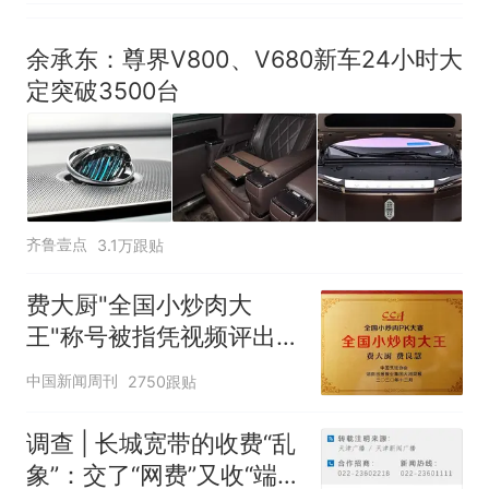
余承东：尊界V800、V680新车24小时大
定突破3500台
齐鲁壹点
3.1万跟贴
费大厨"全国小炒肉大
王"称号被指凭视频评出
官方回应
中国新闻周刊
2750跟贴
调查 | 长城宽带的收费“乱
象”：交了“网费”又收“端口