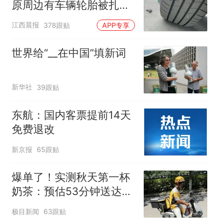
原周边有车辆轮胎被扎，
修理店铺换胎价格高达千
江西晨报
378跟贴
APP专享
元，官方发布情况通报
世界给“__在中国”填新词
新华社
39跟贴
东航：国内客票提前14天
免费退改
新京报
65跟贴
爆单了！实测秋天第一杯
奶茶：预估53分钟送达，
实际耗时92分钟
极目新闻
63跟贴