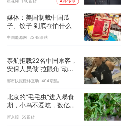
星视频
140跟贴
APP专享
媒体：美国制裁中国瓜
子、饺子 到底在怕什么
中国能源网
2248跟贴
泰航拒载22名中国乘客，
安保人员做“拉眼角”动
作，泰国机场最新回应：
都市快报橙柿互动
4041跟贴
拒绝登机决定由航司作
出；亲历者：曾承诺免费
北京的“毛毛虫”进入暴食
改签但没兑现
期，小鸟不爱吃，数亿头
小蜂迎战
新京报
59跟贴