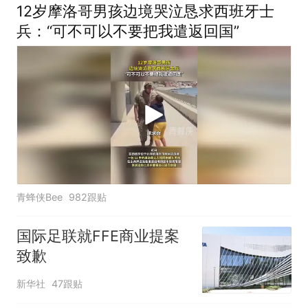
12岁摩洛哥男孩边境哭泣恳求西班牙士
兵：“可不可以不要把我遣返回国”
青蜂侠Bee
982跟贴
国际足联就FFE商业提案
致歉
新华社
47跟贴