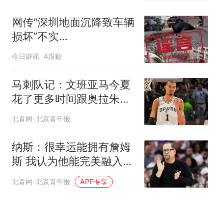
网传“深圳地面沉降致车辆
损坏”不实
（2026·08·06）
今日辟谣
4跟贴
马刺队记：文班亚马今夏
花了更多时间跟奥拉朱旺
一起训练
北青网-北京青年报
纳斯：很幸运能拥有詹姆
斯 我认为他能完美融入球
队
北青网-北京青年报
APP专享