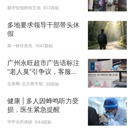
一定要有文化，这句话的
都市快报橙柿互动
612跟贴
含金量还在持续上升
多地要求领导干部带头休
假
第一财经资讯
1641跟贴
广州永旺超市广告语标注
“老人臭”引争议，客服回
应
北青网-北京青年报
39跟贴
健康 | 多人因蝉鸣听力受
损，医生紧急提醒
学申论的谈妹
644跟贴