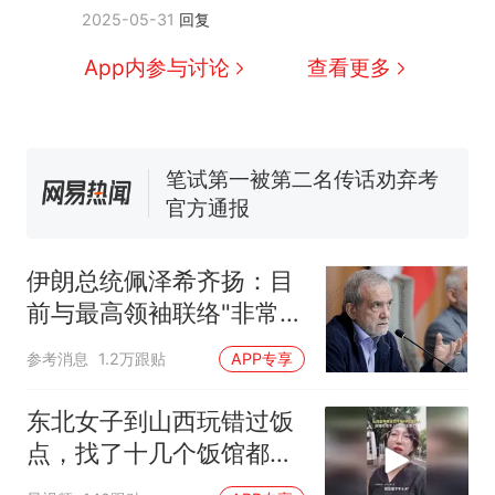
费大厨“全国小炒肉大王”称
新
2025-05-31
回复
号，仅凭视频评出？中国烹饪
协会回应
男子上山采菌偶然发现鸡枞菌
App内参与讨论
查看更多
窝，原地守1天等它长大：挖了
140多朵
美国渔民钓获鲨鱼徒手将其拽
回大海 目击者直呼震惊 （视频
来源：参考消息）
笔试第一被第二名传话劝弃考
官方通报
惊艳！字都飘起来了 博主在田
间创作“悬浮字” 网友：真·裸眼
伊朗总统佩泽希齐扬：目
3D！
制裁瓜子饺子，美国怕什
热
前与最高领袖联络"非常困
么？
难"
参考消息
1.2万跟贴
APP专享
东北女子到山西玩错过饭
点，找了十几个饭馆都没
开门：午休到几点