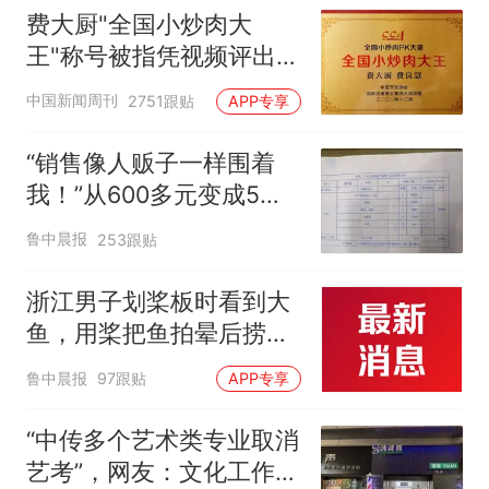
费大厨"全国小炒肉大
王"称号被指凭视频评出
官方回应
中国新闻周刊
2751跟贴
APP专享
“销售像人贩子一样围着
我！”从600多元变成5万
元，57岁保洁阿姨做医美
鲁中晨报
253跟贴
后眼睛肿到流泪、视物模
糊
浙江男子划桨板时看到大
鱼，用桨把鱼拍晕后捞
起；当事人：鱼重7斤6
鲁中晨报
97跟贴
APP专享
两，做成红烧辣子鱼块，
味道很好
“中传多个艺术类专业取消
艺考”，网友：文化工作者