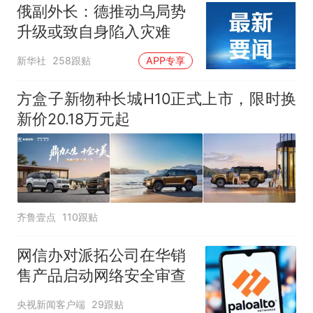
俄副外长：德推动乌局势
升级或致自身陷入灾难
新华社
258跟贴
APP专享
方盒子新物种长城H10正式上市，限时换
新价20.18万元起
齐鲁壹点
110跟贴
网信办对派拓公司在华销
售产品启动网络安全审查
央视新闻客户端
29跟贴