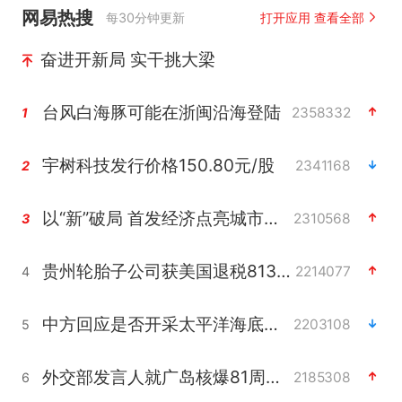
网易热搜
每30分钟更新
打开应用 查看全部
奋进开新局 实干挑大梁
台风白海豚可能在浙闽沿海登陆
2358332
1
宇树科技发行价格150.80元/股
2341168
2
以“新”破局 首发经济点亮城市消费活力
2310568
3
贵州轮胎子公司获美国退税8136万
2214077
4
中方回应是否开采太平洋海底稀土资源
2203108
5
外交部发言人就广岛核爆81周年等答记者问
2185308
6