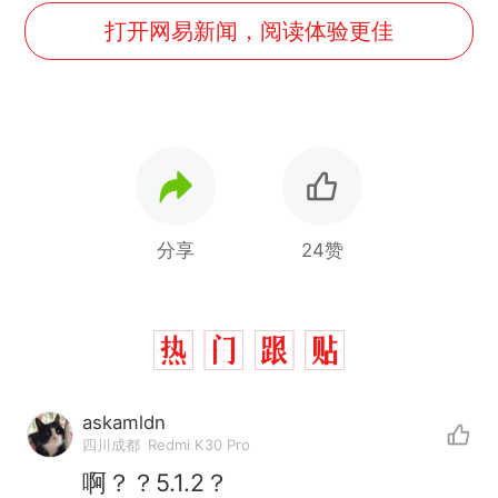
打开网易新闻，阅读体验更佳
分享
24赞
askamldn
制裁瓜子饺子，美国怕什
热
四川成都
Redmi K30 Pro
么？
啊？？5.1.2？