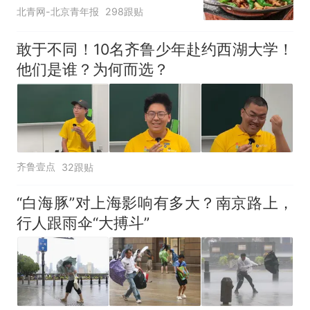
北青网-北京青年报
298跟贴
敢于不同！10名齐鲁少年赴约西湖大学！
他们是谁？为何而选？
齐鲁壹点
32跟贴
“白海豚”对上海影响有多大？南京路上，
行人跟雨伞“大搏斗”