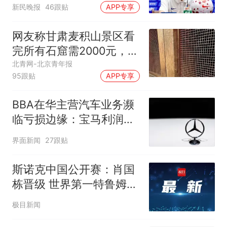
新民晚报
46跟贴
APP专享
网友称甘肃麦积山景区看
完所有石窟需2000元，景
区：部分石窟受特别保
北青网-北京青年报
95跟贴
APP专享
护，游客可按需买
BBA在华主营汽车业务濒
临亏损边缘：宝马利润跌
幅最高
界面新闻
27跟贴
斯诺克中国公开赛：肖国
栋晋级 世界第一特鲁姆普
爆冷出局
极目新闻