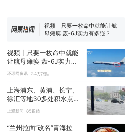
国大使骑行绕了几乎整个国境
5万的小车卖不动，40万以上
线一圈，还曾两次到中国寻根
的抢着买
视频丨只要一枚命中就能让航
母瘫痪 轰-6J实力有多强？
空调24小时开着反而更省电？
电力部门回应
视频丨只要一枚命中就能
大雨将至一家老小6分钟抢收完
让航母瘫痪 轰-6J实力有
1千斤稻谷
多强？
十多万人报名的考试，成绩
热
环球网资讯
2.4万跟贴
全部作废，公平么？
上海浦东、黄浦、长宁、
徐汇等地30多处积水点正
在抢排
上观新闻
85跟贴
“兰州拉面”改名“青海拉