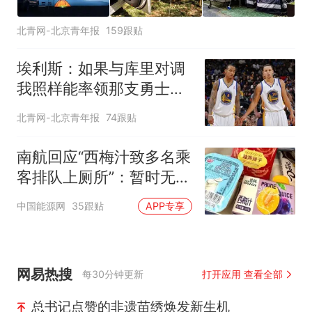
北青网-北京青年报
159跟贴
埃利斯：如果与库里对调
我照样能率领那支勇士取
得现在的成就
北青网-北京青年报
74跟贴
南航回应“西梅汁致多名乘
客排队上厕所”：暂时无法
核查是否发放西梅汁
中国能源网
35跟贴
APP专享
网易热搜
每30分钟更新
打开应用 查看全部
总书记点赞的非遗苗绣焕发新生机