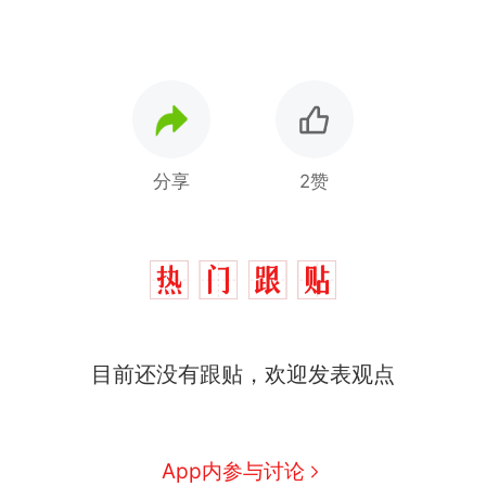
分享
2赞
目前还没有跟贴，欢迎发表观点
十多万人报名的考试，成绩
热
全部作废，公平么？
全球唯一没有法定首都的国
新
App内参与讨论
家，刚改国名，总统就邀请中