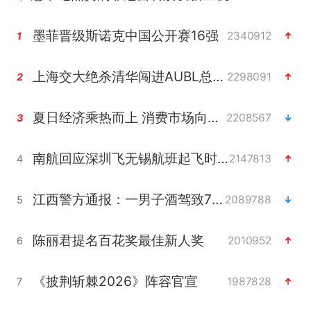
墨菲晋级斯诺克中国公开赛16强
2340912
1
上海交大绝杀清华闯进AUBL总决赛
2298091
2
夏日经济乘热而上 消费市场向新而行
2208567
3
南航回应深圳飞无锡航班起飞时遭雷击
2147813
4
江西警方通报：一男子酒驾致7人受伤
2089788
5
陈丽君提名百花奖最佳新人奖
2010952
6
《披荆斩棘2026》阵容官宣
1987828
7