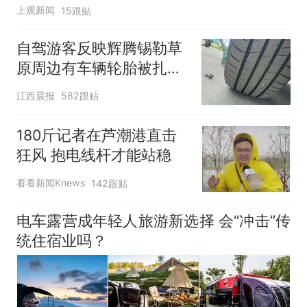
上观新闻
15跟贴
自驾游客反映辉腾锡勒草
原周边有车辆轮胎被扎，
修理店铺换胎价格高达千
江西晨报
582跟贴
元，官方发布情况通报
180斤记者在芦潮港直击
狂风 抱电线杆才能站稳
看看新闻Knews
142跟贴
电车露营成年轻人旅游新选择 会“冲击”传
统住宿业吗？