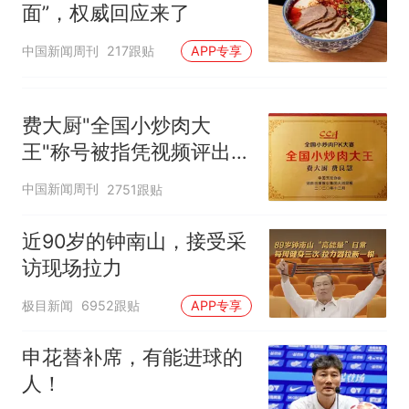
面”，权威回应来了
中国新闻周刊
217跟贴
APP专享
费大厨"全国小炒肉大
王"称号被指凭视频评出
官方回应
中国新闻周刊
2751跟贴
近90岁的钟南山，接受采
访现场拉力
极目新闻
6952跟贴
APP专享
申花替补席，有能进球的
人！