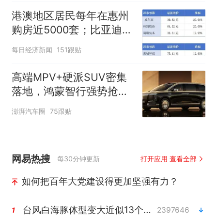
港澳地区居民每年在惠州
购房近5000套；比亚迪销
量跻身全球车企第六丨大
每日经济新闻
151跟贴
湾区财经早参
高端MPV+硬派SUV密集
落地，鸿蒙智行强势抢占
自主高端市场制高点
澎湃汽车圈
75跟贴
网易热搜
每30分钟更新
打开应用 查看全部
如何把百年大党建设得更加坚强有力？
台风白海豚体型变大近似13个浙江面积
2397646
1