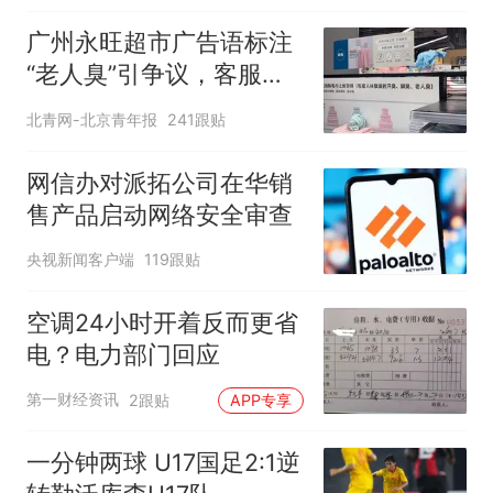
广州永旺超市广告语标注
“老人臭”引争议，客服回
应
北青网-北京青年报
241跟贴
网信办对派拓公司在华销
售产品启动网络安全审查
央视新闻客户端
119跟贴
空调24小时开着反而更省
电？电力部门回应
第一财经资讯
2跟贴
APP专享
一分钟两球 U17国足2:1逆