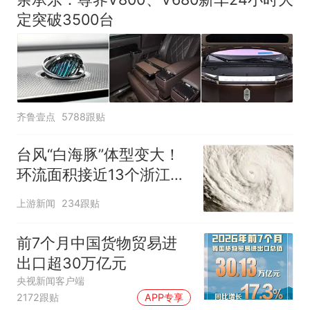
定突破3500台
齐鲁壹点
5788跟贴
台风“白海豚”体型变大！
环流面积接近13个浙江那
么大
上游新闻
234跟贴
前7个月中国货物贸易进
出口超30万亿元
央视新闻客户端
2172跟贴
APP专享