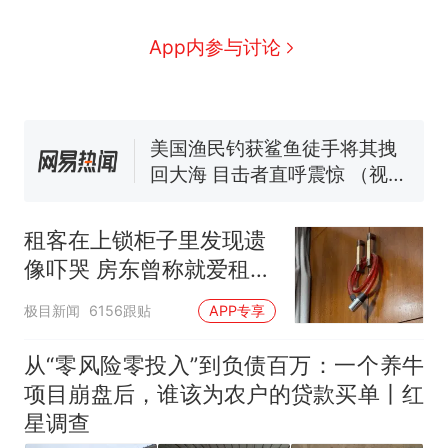
么？
费大厨“全国小炒肉大王”称
App内参与讨论
号，仅凭视频评出？中国烹饪
协会回应
男子上山采菌偶然发现鸡枞菌
窝，原地守1天等它长大：挖了
140多朵
美国渔民钓获鲨鱼徒手将其拽
回大海 目击者直呼震惊 （视频
来源：参考消息）
笔试第一被第二名传话劝弃考
官方通报
租客在上锁柜子里发现遗
那个在床头放菜刀的女孩，
热
像吓哭 房东曾称就爱租给
因老师一句“跟我回家”改写了
男生
人生
极目新闻
6156跟贴
APP专享
从“零风险零投入”到负债百万：一个养牛
项目崩盘后，谁该为农户的贷款买单丨红
星调查