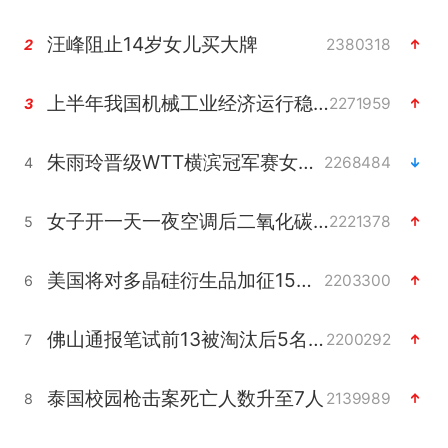
汪峰阻止14岁女儿买大牌
2380318
2
上半年我国机械工业经济运行稳中有进
2271959
3
朱雨玲晋级WTT横滨冠军赛女单八强
2268484
4
女子开一天一夜空调后二氧化碳中毒
2221378
5
美国将对多晶硅衍生品加征15%关税
2203300
6
佛山通报笔试前13被淘汰后5名进体检
2200292
7
泰国校园枪击案死亡人数升至7人
2139989
8