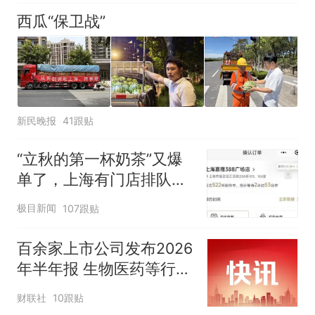
西瓜“保卫战”
新民晚报
41跟贴
“立秋的第一杯奶茶”又爆
单了，上海有门店排队超
500杯，店员：今天奶茶
极目新闻
107跟贴
店都很忙，要等2个多小
时
百余家上市公司发布2026
年半年报 生物医药等行业
现亮点
财联社
10跟贴