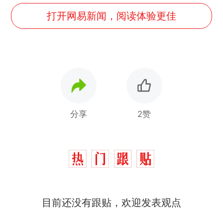
打开网易新闻，阅读体验更佳
分享
2赞
那个在床头放菜刀的女孩，
热
目前还没有跟贴，欢迎发表观点
因老师一句“跟我回家”改写了
人生
制裁瓜子饺子，美国怕什
新