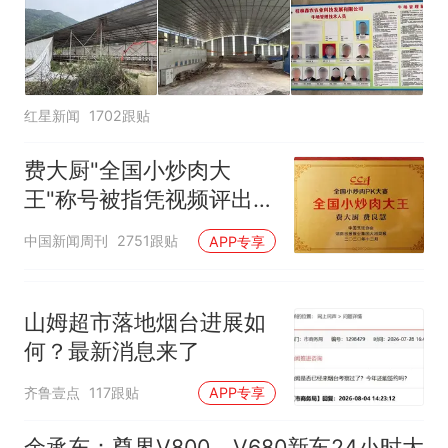
红星新闻
1702跟贴
费大厨"全国小炒肉大
王"称号被指凭视频评出
官方回应
中国新闻周刊
2751跟贴
APP专享
山姆超市落地烟台进展如
何？最新消息来了
齐鲁壹点
117跟贴
APP专享
余承东：尊界V800、V680新车24小时大