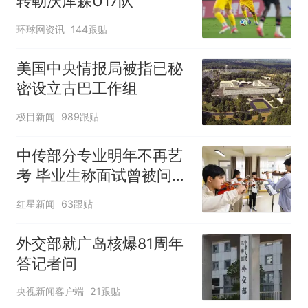
转勒沃库森U17队
环球网资讯
144跟贴
美国中央情报局被指已秘
密设立古巴工作组
极目新闻
989跟贴
中传部分专业明年不再艺
考 毕业生称面试曾被问
“如何策划晚会” 专家：遏
红星新闻
63跟贴
制“艺考捷径化”
外交部就广岛核爆81周年
答记者问
央视新闻客户端
21跟贴