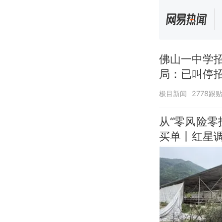
佛山一中学
局：已叫停
极目新闻
2778跟
从“零风险
买单丨红星