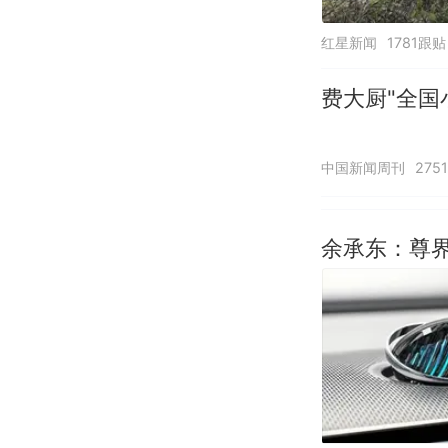
红星新闻
1781跟贴
费大厨"全国
中国新闻周刊
275
余承东：尊界