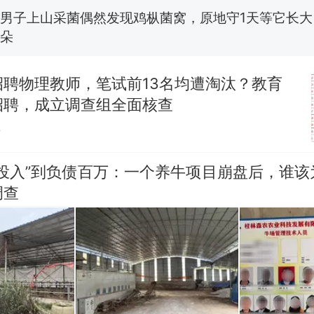
男子上山采菌偶然发现鸡枞菌窝，原地守1天等它长大：
朵
美国渔民钓获鲨鱼徒手将其拽回大海 目击者直呼震惊
参考消息）
招聘物理教师，笔试前13名均遭淘汰？教育
笔试第一被第二名传话劝弃考 官方通报
招聘，成立调查组全面核查
贴
那个在床头放菜刀的女孩，因老师一句“跟我回家”
热
零投入”到负债百万：一个养牛项目崩盘后，谁该
调查