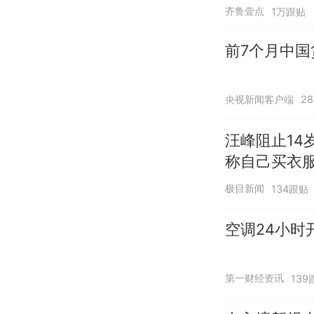
齐鲁壹点
1万跟贴
前7个月中国
央视新闻客户端
2
汪峰阻止14
称自己买衣服
极目新闻
134跟贴
空调24小时
第一财经资讯
139