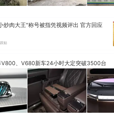
小炒肉大王"称号被指凭视频评出 官方回应
1跟贴
V800、V680新车24小时大定突破3500台