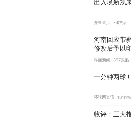
出入境新规来
齐鲁壹点
76跟贴
河南回应带
修改后予以
界面新闻
397跟贴
一分钟两球 U
环球网资讯
161跟
收评：三大指