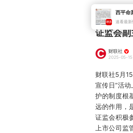
西平命
速看最新
证监会副
财联社
2025-05-15
财联社5月1
宣传日”活
护的制度根
远的作用，
证监会积极
上市公司监